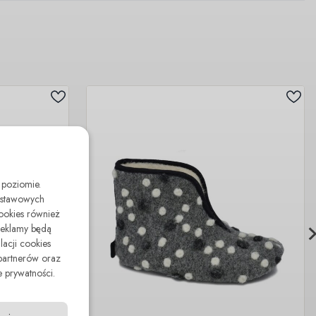
 poziomie.
odstawowych
cookies również
reklamy będą
lacji cookies
partnerów oraz
 prywatności.