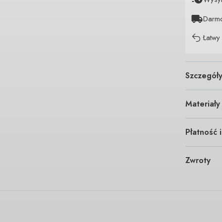
Darm
Łatwy
Szczegół
Materiały
Płatność 
Zwroty