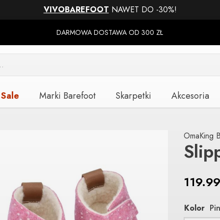
VIVOBAREFOOT
NAWET DO -30%!
DARMOWA DOSTAWA OD 300 ZŁ
Sale
Marki Barefoot
Skarpetki
Akcesoria
OmaKing B
Slip
119.9
Kolor
Pi