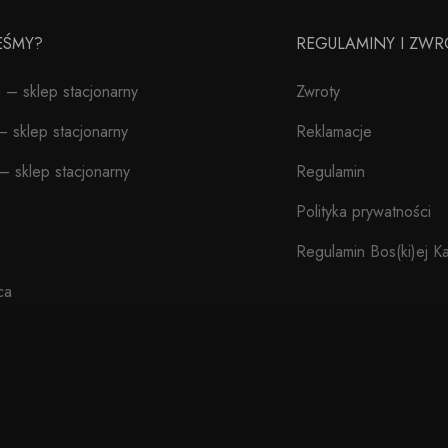
TEŚMY?
REGULAMINY I ZWR
– sklep stacjonarny
Zwroty
 sklep stacjonarny
Reklamacje
– sklep stacjonarny
Regulamin
Polityka prywatności
Regulamin Bos(ki)ej Ka
ca