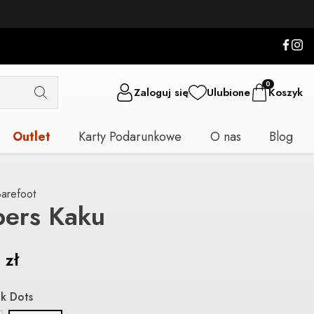
0
Zaloguj się
Ulubione
Koszyk
Outlet
Karty Podarunkowe
O nas
Blog
arefoot
pers Kaku
9
zł
nk Dots