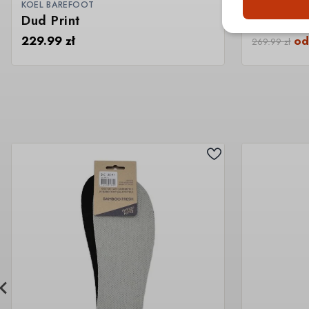
KOEL BAREFOOT
FRODDO BA
Dud Print
Canvas 
229.99
zł
o
269.99
zł