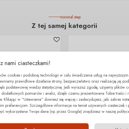
minimal step
Z tej samej kategorii
 z nami ciasteczkami!
ików cookies i podobnej technologii w celu świadczenia usług na najwyższym
ewniamy prawidłowe działanie strony, bezpieczeństwo oraz realizację jej p
zięki podstawowej wiedzy statystycznej. Jeśli wyrazisz zgodę, użyjemy plików 
dodatkowych pomiarów i analiz, dzięki czemu prezentowane Tobie treści i 
. Klikając w “Ustawienia” dowiesz się więcej i zadecydujesz, jaki zakres insta
 preferencjom. Szczegółowe informacje na temat używanych ciasteczek i 
być wykorzystane Twoje dane (np. przez Google) znajdziesz w naszej polityce