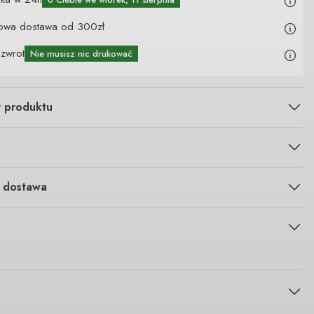
owa dostawa od 300zł
 zwrot
Nie musisz nic drukować
y produktu
i dostawa