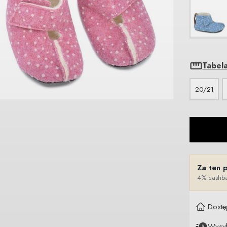
Tabel
20/21
Za ten 
4% cashba
Dostę
Wysy