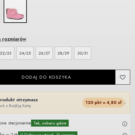
a rozmiarów
22/23
24/25
26/27
28/29
30/31
DODAJ DO KOSZYKA
produkt otrzymasz
›
120
pkt =
4,80
zł
ck z Bos(k)ą Kartą
pne stacjonarnie
Tak, zobacz gdzie
łka w 24h
U Ciebie
we wtorek, 11 sierpnia