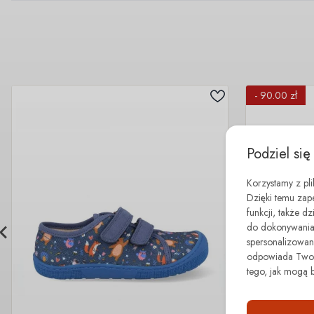
- 90.00 zł
Podziel się
Korzystamy z pl
Dzięki temu zap
funkcji, także d
do dokonywania 
spersonalizowane
odpowiada Twoim
tego, jak mogą 