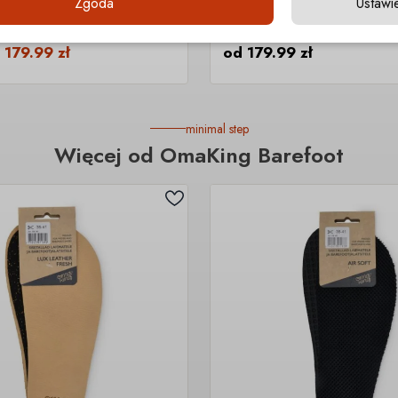
Zgoda
Ustawi
REFOOT
FRODDO BAREFOOT
Vegan
Canvas
d
179.99
zł
od
179.99
zł
minimal step
Więcej od OmaKing Barefoot