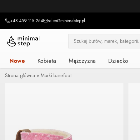
+48 459 115 254
sklep@minimalstep.pl
Wyszukiwarka
produktów
Nowe
Kobieta
Mężczyzna
Dziecko
Strona główna
»
Marki barefoot