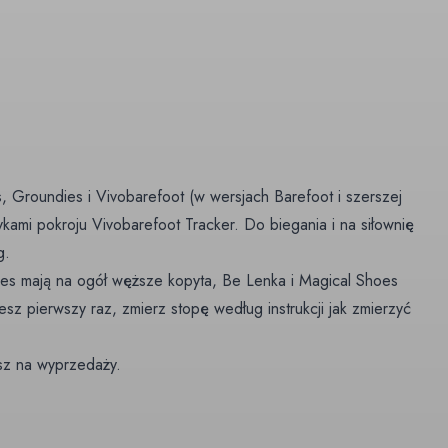
, Groundies i Vivobarefoot (w wersjach Barefoot i szerszej
ykami pokroju Vivobarefoot Tracker. Do biegania i na siłownię
g.
es mają na ogół węższe kopyta, Be Lenka i Magical Shoes
jesz pierwszy raz, zmierz stopę według instrukcji
jak zmierzyć
sz na
wyprzedaży
.