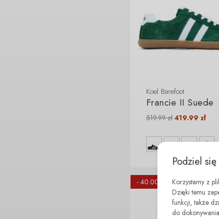
Koel Barefoot
Francie II Suede
519.99
zł
419.99
zł
Podziel się
Korzystamy z pl
- 40.00 zł
Dzięki temu zap
funkcji, także d
do dokonywania 