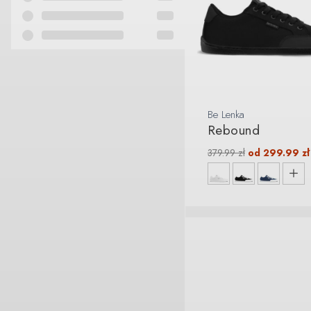
Be Lenka
Rebound
379.99
zł
od
299.99
zł