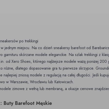
sneakersów po trekkingi
i w jednym miejscu. Na co dzień
sneakersy barefoot
od Barebarics
o garnituru skórzane
modele eleganckie
. Na szlak
trekkingi
z klas
.in. od Xero Shoes, którego najlżejsze modele ważą poniżej 200 
o różne, dlatego dopasowanie gra tu pierwsze skrzypce. Groundi
e najlepiej zniosą modele z regulacją na całej długości. Jeśli kupu
ywo w Warszawie, Wrocławiu lub Katowicach.
 modele zimowe
z wełną lub membraną, a okazje cenowe znajdzie
a: Buty Barefoot Męskie