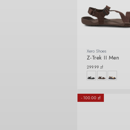
Xero Shoes
Z-Trek II Men
299.99
zł
- 100.00 zł