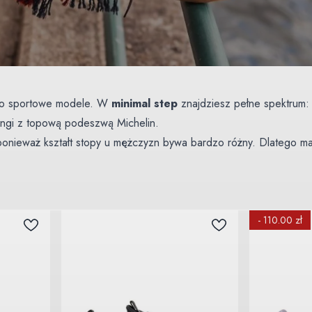
lko sportowe modele. W
minimal step
znajdziesz pełne spektrum:
kingi z topową podeszwą Michelin.
ponieważ kształt stopy u mężczyzn bywa bardzo różny. Dlatego m
py, a nie odwrotnie.
sz blisko 200 modeli od marek takich jak Groundies, Be Lenka, Xe
apraszamy do naszych sklepów stacjonarnych w Warszawie, Wrocła
- 110.00 zł