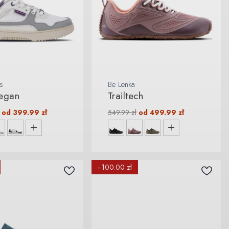
s
Be Lenka
egan
Trailtech
od
399.99
zł
549.99
zł
od
499.99
zł
- 100.00 zł