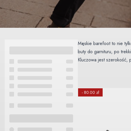
Męskie barefoot to nie ty
buty do garnituru, po trek
Kluczowa jest szerokość, 
który pasuje do Twojej sto
W naszej ofercie znajdzie
zobaczyć buty na żywo, z
- 80.00 zł