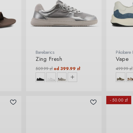
Barebarics
Pikobare 
Zing Fresh
Vape
509.99
zł
od
399.99
zł
499.99
zł
- 50.00 zł