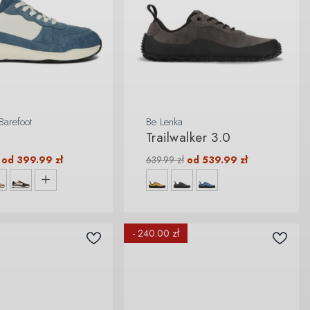
Barefoot
Be Lenka
Trailwalker 3.0
od
399.99
zł
639.99
zł
od
539.99
zł
- 240.00 zł