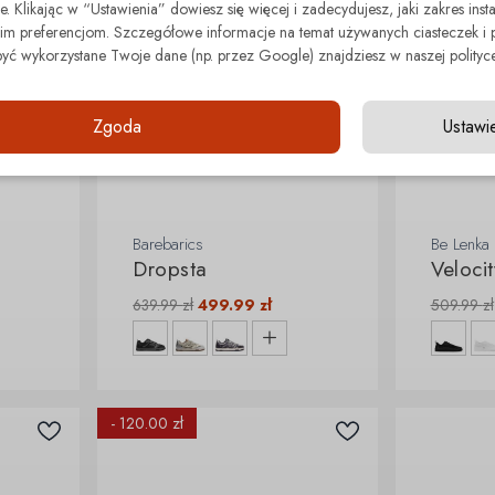
. Klikając w “Ustawienia” dowiesz się więcej i zadecydujesz, jaki zakres insta
 preferencjom. Szczegółowe informacje na temat używanych ciasteczek i 
być wykorzystane Twoje dane (np. przez Google) znajdziesz w naszej polityce
Zgoda
Ustawi
Barebarics
Be Lenka
Dropsta
Velocit
639.99
zł
499.99
zł
509.99
zł
- 120.00 zł