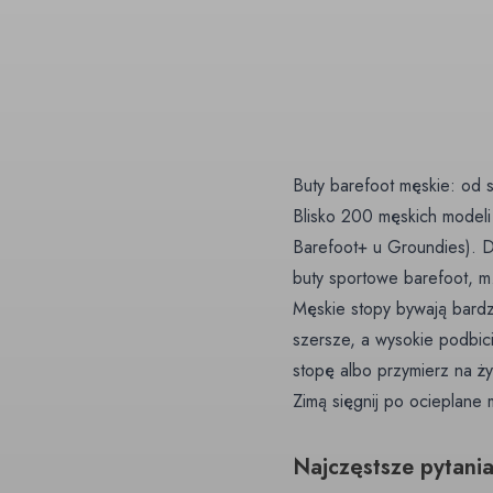
Buty barefoot męskie: od 
Blisko 200 męskich model
Barefoot+ u Groundies). D
buty sportowe barefoot
, m
Męskie stopy bywają bardz
szersze, a wysokie podbici
stopę
albo przymierz na ż
Zimą sięgnij po
ocieplane
Najczęstsze pytani