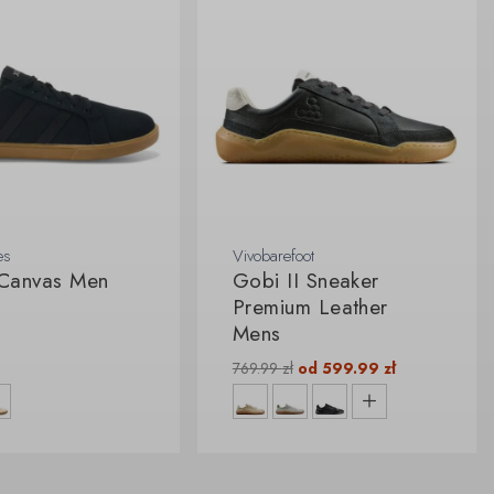
es
Vivobarefoot
 Canvas Men
Gobi II Sneaker
Premium Leather
Mens
769.99
zł
od
599.99
zł