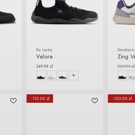
Be Lenka
Barebaric
Velore
Zing V
349.99
zł
509.99
zł
- 110.00 zł
- 100.00 zł