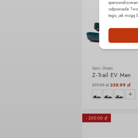
spersonalizowane
odpowiada Twoim
tego, jak mogą 
Xero Shoes
Z-Trail EV Men
379.99
zł
339.99
zł
- 200.00 zł