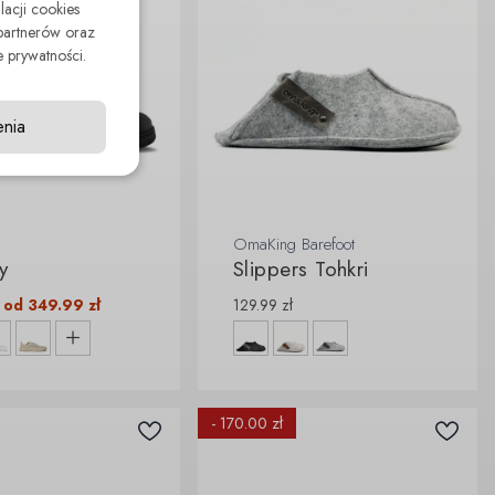
lacji cookies
partnerów oraz
 prywatności.
enia
OmaKing Barefoot
y
Slippers Tohkri
od
349.99
zł
129.99
zł
- 170.00 zł