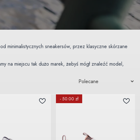
 od minimalistycznych sneakersów, przez klasyczne skórzane
amy na miejscu tak dużo marek, żebyś mógł znaleźć model,
ro Shoes, Vivobarefoot, Koel czy Magical Shoes. A jeśli wolisz
wiu i Katowicach.
- 50.00 zł