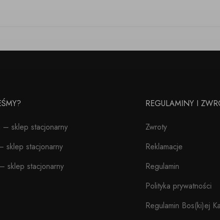
TEŚMY?
REGULAMINY I ZWR
– sklep stacjonarny
Zwroty
 sklep stacjonarny
Reklamacje
– sklep stacjonarny
Regulamin
Polityka prywatności
Regulamin Bos(ki)ej Ka