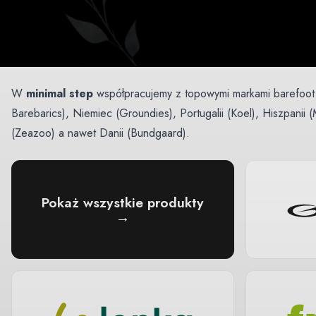
W
minimal step
współpracujemy z topowymi markami barefoot z 
Barebarics), Niemiec (Groundies), Portugalii (Koel), Hiszpanii 
(Zeazoo) a nawet Danii (Bundgaard).
Skąd aż taka rozpiętość? Ponieważ każda marka jest w czymś naj
Miejskie sneakersy od Barebarics i Pikobare, a może futurystycz
wszystkie. Nie istnieje jeden but barefoot idealny dla każdej s
Pokaż wszystkie produkty
odwiedź jeden z naszych sklepów stacjonarnych. Gwarantujemy, 
→