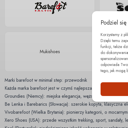
Podziel się
Korzystamy z pl
Dzięki temu zap
funkcji, także d
Mukishoes
do dokonywania 
spersonalizowane
odpowiada Twoim
tego, jak mogą 
Marki barefoot w minimal step: przewodnik
Każda marka barefoot jest w czymś najlepsza i każda szyje na in
Groundies
(Niemcy): miejska elegancja, węższe i normalne stop
Be Lenka
i
Barebarics
(Słowacja): szerokie kopyta, klasyczna el
Vivobarefoot
(Wielka Brytania): pionierzy kategorii, o mocarnym 
Xero Shoes
(USA): przede wszystkim trekking, sport, sandały, 