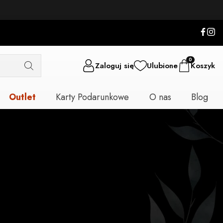
0
Zaloguj się
Ulubione
Koszyk
Outlet
Karty Podarunkowe
O nas
Blog