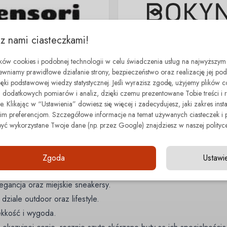
 z nami ciasteczkami!
ików cookies i podobnej technologii w celu świadczenia usług na najwyższym
ewniamy prawidłowe działanie strony, bezpieczeństwo oraz realizację jej p
zięki podstawowej wiedzy statystycznej. Jeśli wyrazisz zgodę, użyjemy plików 
Fleeters
dodatkowych pomiarów i analiz, dzięki czemu prezentowane Tobie treści i 
. Klikając w “Ustawienia” dowiesz się więcej i zadecydujesz, jaki zakres insta
 preferencjom. Szczegółowe informacje na temat używanych ciasteczek i 
być wykorzystane Twoje dane (np. przez Google) znajdziesz w naszej polityce
nym kopycie. Krótka ściąga, zanim klikniesz dalej:
Zgoda
Ustawi
y.
egancja oraz miejskie sneakersy.
dziale outdoor oraz lifestyle.
lekkość i wygoda.