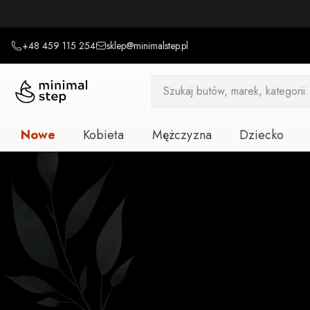
+48 459 115 254
sklep@minimalstep.pl
Wyszukiwarka
produktów
Nowe
Kobieta
Mężczyzna
Dziecko