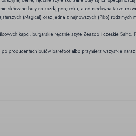
 okazyjnej cenie, ręcznie szyte skórzane buty są ich specjalnością
nie skórzane buty na każdą porę roku, a od niedawna także rozwij
ajstarszych (Magical) oraz jedna z najnowszych (Piko) rodzimych 
cowych kapci, bułgarskie ręcznie szyte Zeazoo i czeskie Saltic. Peł
 po producentach butów barefoot
albo przymierz wszystkie naraz