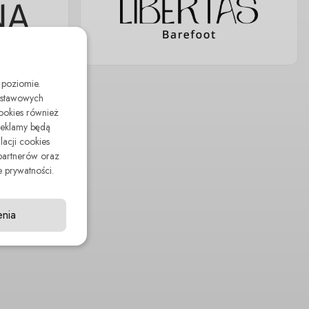
 poziomie.
odstawowych
cookies również
reklamy będą
lacji cookies
partnerów oraz
 prywatności.
enia