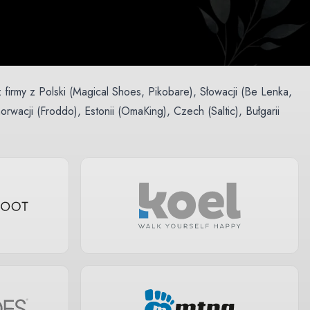
firmy z Polski (Magical Shoes, Pikobare), Słowacji (Be Lenka,
rwacji (Froddo), Estonii (OmaKing), Czech (Saltic), Bułgarii
oot jaką widział świat! Fashion od Groundies, Sport od Xero,
yta, inne materiały i inną filozofię, dlatego mamy je
 chcesz podejść do tematu naprawdę przekrojowo, to koniecznie