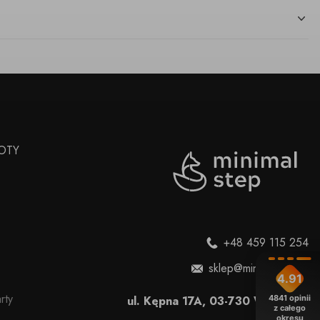
OTY
+48 459 115 254
sklep@minimalstep.pl
4.91
rty
ul. Kępna 17A, 03-730 Warszawa
4841
opinii
z całego
okresu