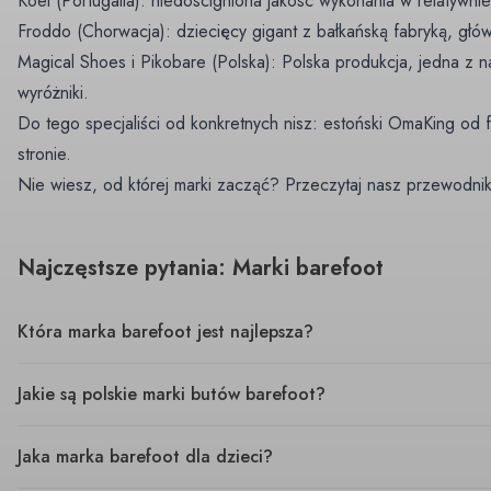
Koel
(Portugalia): niedościgniona jakość wykonania w relatywnie
Froddo
(Chorwacja): dziecięcy gigant z bałkańską fabryką, głów
Magical Shoes
i
Pikobare
(Polska): Polska produkcja, jedna z n
wyróżniki.
Do tego specjaliści od konkretnych nisz: estoński OmaKing od fil
stronie.
Nie wiesz, od której marki zacząć? Przeczytaj nasz
przewodnik
Najczęstsze pytania: Marki barefoot
Która marka barefoot jest najlepsza?
Jakie są polskie marki butów barefoot?
Jaka marka barefoot dla dzieci?