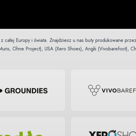
całej Europy i świata. Znajdziesz u nas buty produkowane przez 
(Muris, Ohne Project), USA (Xero Shoes), Anglii (Vivobarefoot), Cho
lepsza, a naszym celem jest najbardziej przekrojowa oferta baref
na ekstrawagancja od Vivobarefoot? Każda marka ma inny kształt kop
topy, kluczowe jest znalezienie tego właściwego dla siebie. Jeśli
że takiej selekcji nie spotkasz w żadnym innym miejscu.