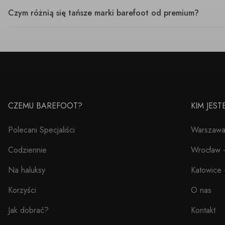
Czym różnią się tańsze marki barefoot od premium?
CZEMU BAREFOOT?
KIM JES
Polecani Specjaliści
Warszawa 
Codziennie
Wrocław –
Na haluksy
Katowice 
Korzyści
O nas
Jak dobrać?
Kontakt