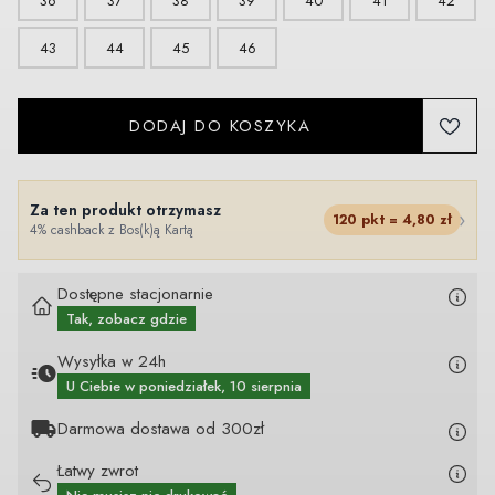
36
37
38
39
40
41
42
43
44
45
46
DODAJ DO KOSZYKA
Za ten produkt otrzymasz
›
120
pkt =
4,80
zł
4% cashback z Bos(k)ą Kartą
Dostępne stacjonarnie
Tak, zobacz gdzie
Wysyłka w 24h
U Ciebie
w poniedziałek, 10 sierpnia
Darmowa dostawa od 300zł
Łatwy zwrot