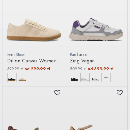
Xero Shoes
Barebarics
Dillon Canvas Women
Zing Vegan
399.99
zł
od
299.99
zł
509.99
zł
od
399.99
zł