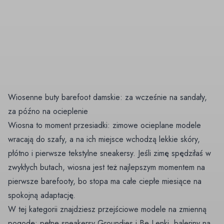
Wiosenne buty barefoot damskie: za wcześnie na sandały,
za późno na ocieplenie
Wiosna to moment przesiadki: zimowe ocieplane modele
wracają do szafy, a na ich miejsce wchodzą lekkie skóry,
płótno i pierwsze tekstylne sneakersy. Jeśli zimę spędziłaś w
zwykłych butach, wiosna jest też najlepszym momentem na
pierwsze barefooty, bo stopa ma całe ciepłe miesiące na
spokojną adaptację.
W tej kategorii znajdziesz przejściowe modele na zmienną
pogodę: pełne sneakersy Groundies i Be Lenki, baleriny na