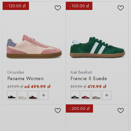
- 120.00 zł
- 100.00 zł
Groundies
Koel Barefoot
Panama Women
Francie II Suede
619.99
zł
od
499.99
zł
519.99
zł
419.99
zł
- 200.00 zł