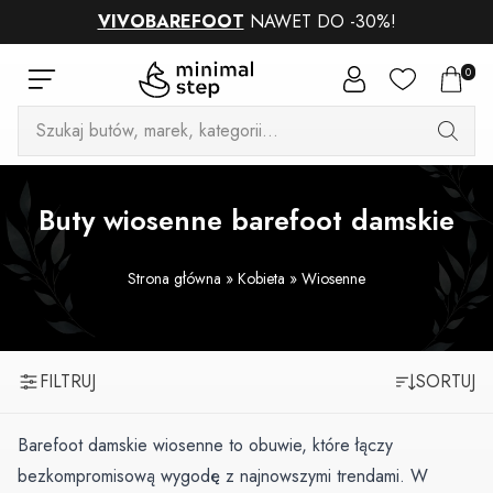
VIVOBAREFOOT
NAWET DO -30%!
0
Wyszukiwarka
produktów
Buty wiosenne barefoot damskie
Strona główna
»
Kobieta
»
Wiosenne
FILTRUJ
SORTUJ
Barefoot damskie wiosenne to obuwie, które łączy
bezkompromisową wygodę z najnowszymi trendami. W