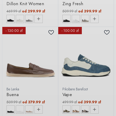
Dillon Knit Women
Zing Fresh
469.99
zł
od
299.99
zł
509.99
zł
od
399.99
zł
- 130.00 zł
- 100.00 zł
Be Lenka
Pikobare Barefoot
Buena
Vape
509.99
zł
od
379.99
zł
499.99
zł
od
399.99
zł