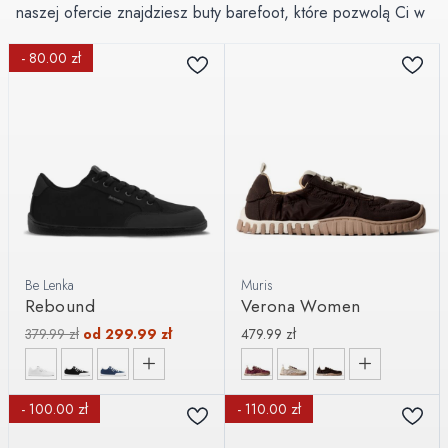
naszej ofercie znajdziesz buty barefoot, które pozwolą Ci w
największym komforcie cieszyć się wiosną.
- 80.00 zł
Jako lider na rynku z największą dostępnością w Polsce,
zgromadziliśmy w tej kategorii modele topowych marek,
takich jak Be Lenka, Groundies, Barebarics czy Xero Shoes.
Be Lenka
Muris
Rebound
Verona Women
379.99
zł
od
299.99
zł
479.99
zł
- 100.00 zł
- 110.00 zł