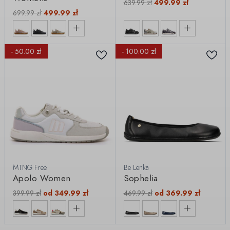
639.99
zł
499.99
zł
699.99
zł
499.99
zł
- 50.00 zł
- 100.00 zł
MTNG Free
Be Lenka
Apolo Women
Sophelia
399.99
zł
od
349.99
zł
469.99
zł
od
369.99
zł