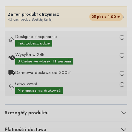
Za ten produkt otrzymasz
›
25
pkt =
1,00
zł
4% cashback z Bos(k)ą Kartą
Dostępne stacjonarnie
Tak, zobacz gdzie
Wysyłka w 24h
U Ciebie
we wtorek, 11 sierpnia
Darmowa dostawa od 300zł
Łatwy zwrot
Nie musisz nic drukować
Szczegóły produktu
Płatność i dostawa