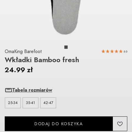
OmaKing Barefoot
5.0
Wkładki Bamboo fresh
24.99
zł
Tabela rozmiarów
25-34
35-41
42-47
DODAJ DO KOSZYKA