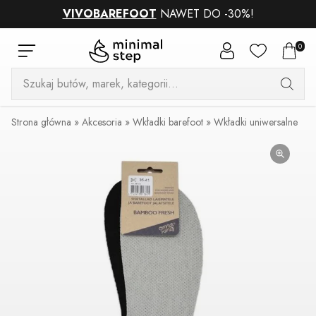
VIVOBAREFOOT
NAWET DO -30%!
0
Wyszukiwarka
produktów
Strona główna
»
Akcesoria
»
Wkładki barefoot
»
Wkładki uniwersalne