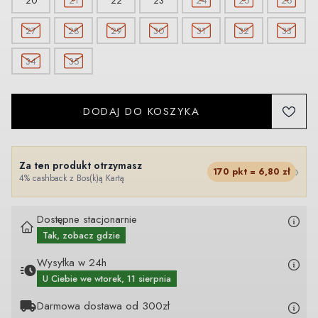
20
21
22
23
24
25
26
27
28
29
30
31
32
33
34
35
DODAJ DO KOSZYKA
Za ten produkt otrzymasz
›
170
pkt =
6,80
zł
4% cashback z Bos(k)ą Kartą
Dostępne stacjonarnie
Tak, zobacz gdzie
Wysyłka w 24h
U Ciebie
we wtorek, 11 sierpnia
Darmowa dostawa od 300zł