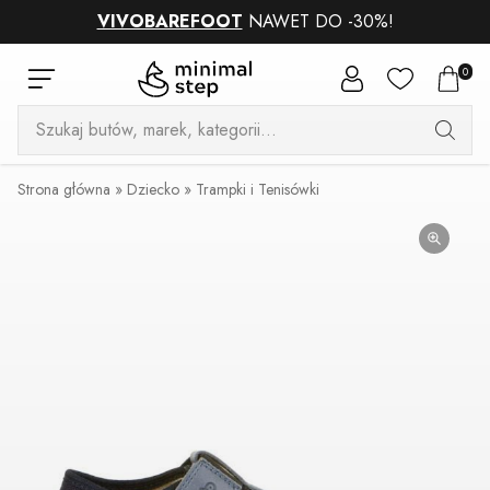
VIVOBAREFOOT
NAWET DO -30%!
0
Wyszukiwarka
produktów
Strona główna
»
Dziecko
»
Trampki i Tenisówki