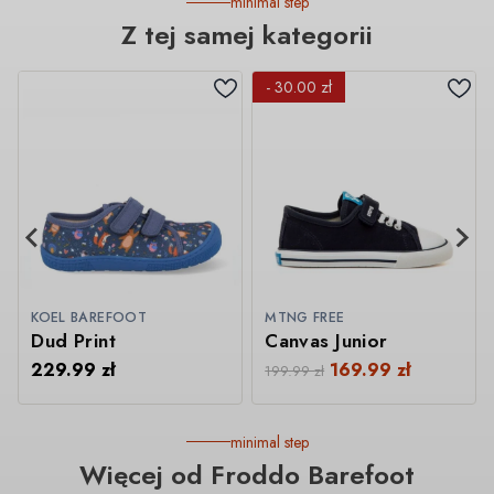
minimal step
Z tej samej kategorii
- 30.00 zł
KOEL BAREFOOT
MTNG FREE
Dud Print
Canvas Junior
229.99
zł
169.99
zł
199.99
zł
minimal step
Więcej od Froddo Barefoot