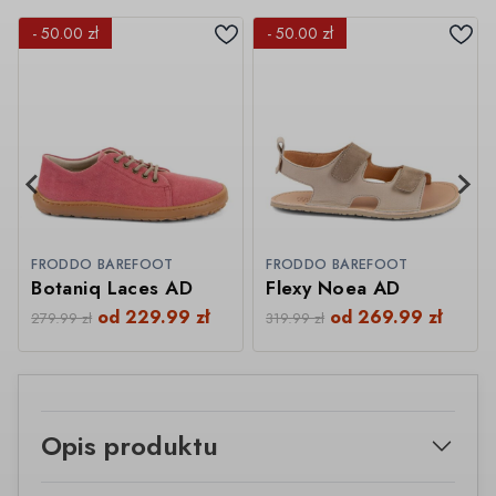
- 50.00 zł
- 50.00 zł
FRODDO BAREFOOT
FRODDO BAREFOOT
Botaniq Laces AD
Flexy Noea AD
od
229.99
zł
od
269.99
zł
279.99
zł
319.99
zł
Opis produktu