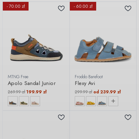
- 70.00 zł
- 60.00 zł
MTNG Free
Froddo Barefoot
Apolo Sandal Junior
Flexy Avi
269.99
zł
199.99
zł
299.99
zł
od
239.99
zł