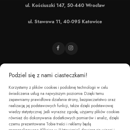
ul. Kościuszki 147, 50-440 Wrocław
ul. Stawowa 11, 40-095 Katowice
Podziel się z nami ciasteczkami!
CZEMU BAREFOOT?
Korzystamy z plików cookies i podobnej technologii w celu
świadczenia usług na najwyższym poziomie. Dzięki temu
KIM JESTEŚMY?
zapewniamy prawidłowe działanie strony, bezpieczeństwo oraz
realizację jej podstawowych funkcji, także dzięki podstawowej
wiedzy statystycznej. Jeśli wyrazisz zgodę, użyjemy plików cookies
REGULAMINY I ZWROTY
również do dokonywania dodatkowych pomiarów i analiz, dzięki
czemu prezentowane Tobie treści i reklamy będą