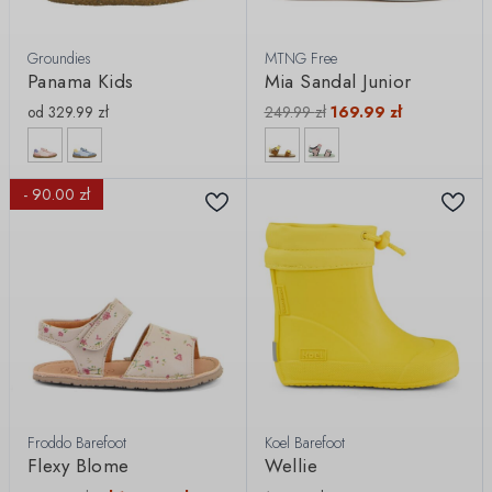
Groundies
MTNG Free
Panama Kids
Mia Sandal Junior
od
329.99
zł
249.99
zł
169.99
zł
- 90.00 zł
Froddo Barefoot
Koel Barefoot
Flexy Blome
Wellie