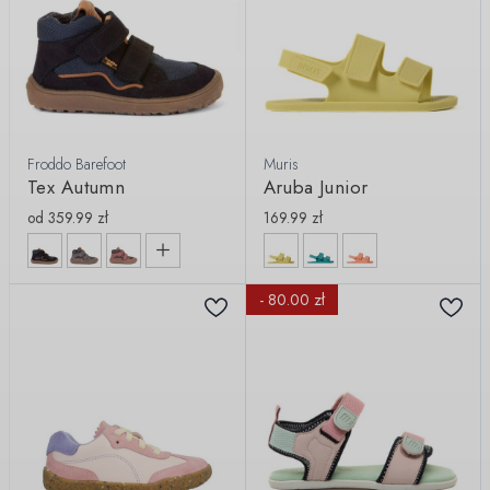
Froddo Barefoot
Muris
Tex Autumn
Aruba Junior
od
359.99
zł
169.99
zł
- 80.00 zł