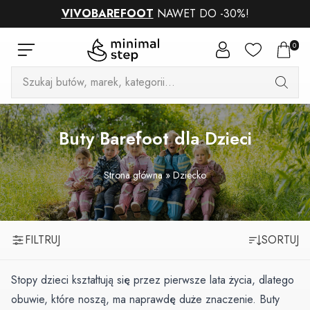
VIVOBAREFOOT
NAWET DO -30%!
0
Wyszukiwarka
produktów
Buty Barefoot dla Dzieci
Strona główna
»
Dziecko
FILTRUJ
SORTUJ
Stopy dzieci kształtują się przez pierwsze lata życia, dlatego
obuwie, które noszą, ma naprawdę duże znaczenie. Buty