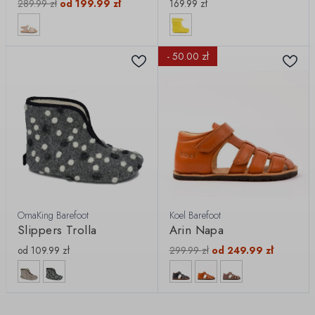
289.99
zł
od
199.99
zł
169.99
zł
- 50.00 zł
OmaKing Barefoot
Koel Barefoot
Slippers Trolla
Arin Napa
od
109.99
zł
299.99
zł
od
249.99
zł