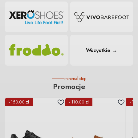
Wszystkie →
minimal step
Promocje
- 150.00 zł
- 110.00 zł
- 10