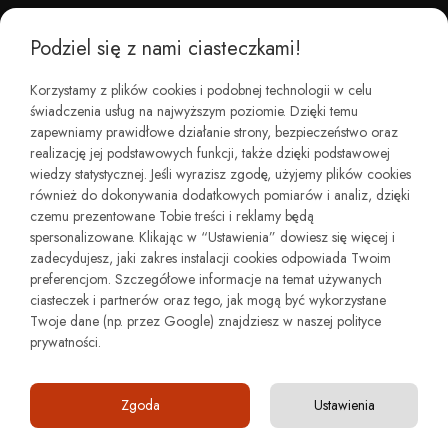
Podziel się z nami ciasteczkami!
CZEMU BAREFOOT?
Korzystamy z plików cookies i podobnej technologii w celu
świadczenia usług na najwyższym poziomie. Dzięki temu
KIM JESTEŚMY?
zapewniamy prawidłowe działanie strony, bezpieczeństwo oraz
realizację jej podstawowych funkcji, także dzięki podstawowej
wiedzy statystycznej. Jeśli wyrazisz zgodę, użyjemy plików cookies
REGULAMINY I ZWROTY
również do dokonywania dodatkowych pomiarów i analiz, dzięki
czemu prezentowane Tobie treści i reklamy będą
spersonalizowane. Klikając w “Ustawienia” dowiesz się więcej i
zadecydujesz, jaki zakres instalacji cookies odpowiada Twoim
preferencjom. Szczegółowe informacje na temat używanych
ciasteczek i partnerów oraz tego, jak mogą być wykorzystane
Twoje dane (np. przez Google) znajdziesz w naszej polityce
prywatności.
Copyright © minimalstep.pl
4.91
Zgoda
Ustawienia
4851
opinii