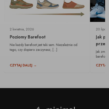
2 kwietnia, 2026
20 lipca
Poziomy Barefoot
Jak pr
przest
Nie każdy barefoot jest taki sam. Niezależnie od
tego, czy dopiero zaczynasz, […]
tradyc
Jak zmien
barefoot
CZYTAJ DALEJ →
CZYTAJ