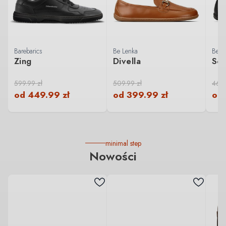
Barebarics
Be Lenka
Be L
Zing
Divella
Sop
599.99
zł
509.99
zł
469
od
449.99
zł
od
399.99
zł
od
minimal step
Nowości