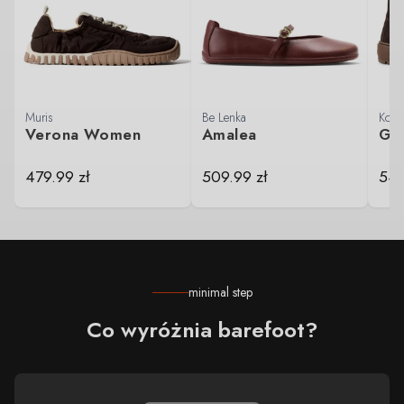
Muris
Be Lenka
Koel 
Verona Women
Amalea
Ga
479.99
zł
509.99
zł
54
minimal step
Co wyróżnia barefoot?