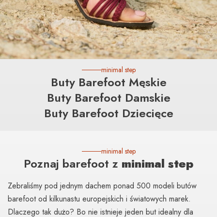
Buty Barefoot
minimal step
Buty Barefoot Męskie
Najszersza oferta w Polsce
Buty Barefoot Damskie
Buty Barefoot Dziecięce
Zobacz kolekcję
Czym jest barefoot?
minimal step
Poznaj barefoot z
minimal step
Zebraliśmy pod jednym dachem ponad 500 modeli butów
barefoot od kilkunastu europejskich i światowych marek.
Dlaczego tak dużo? Bo nie istnieje jeden but idealny dla