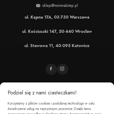
sklep@minimalstep.pl
ul. Kępna 17A, 03-730 Warszawa
ul. Kościuszki 147, 50-440 Wrocław
ul. Stawowa 11, 40-095 Katowice
Podziel się z nami ciasteczkami!
CZEMU BAREFOOT?
Korzystamy z plików cookies i podobnej technologii w celu
świadczenia usług na najwyższym poziomie. Dzięki temu
KIM JESTEŚMY?