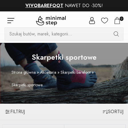
VIVOBAREFOOT
NAWET DO -30%!
0
Wyszukiwarka
produktów
Skarpetki sportowe
Strona główna
»
Akcesoria
»
Skarpetki barefoot
»
Skarpetki sportowe
FILTRUJ
SORTUJ