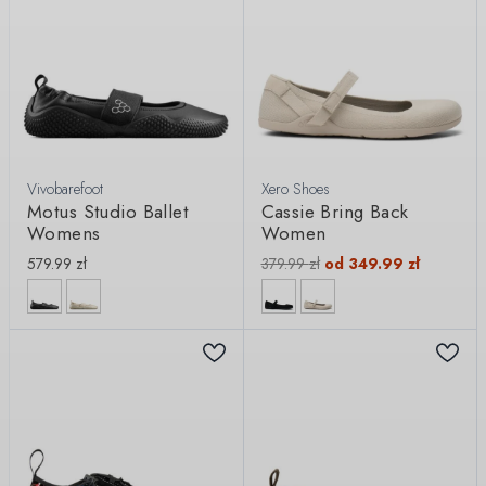
Vivobarefoot
Xero Shoes
Motus Studio Ballet
Cassie Bring Back
Womens
Women
579.99
zł
379.99
zł
od
349.99
zł