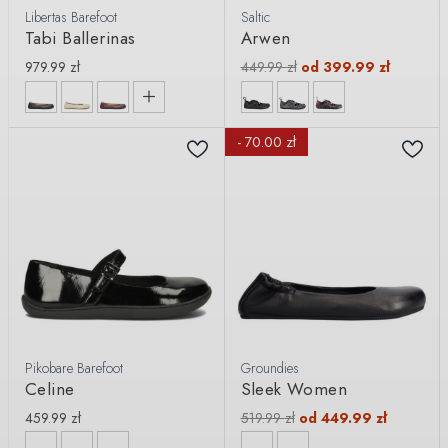
Libertas Barefoot
Saltic
Tabi Ballerinas
Arwen
979.99
zł
449.99
zł
od
399.99
zł
- 70.00 zł
Pikobare Barefoot
Groundies
Celine
Sleek Women
459.99
zł
519.99
zł
od
449.99
zł