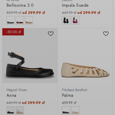
Bellissima 3.0
Impala Suede
509.99
zł
od
399.99
zł
449.99
zł
od
299.99
zł
- 50.00 zł
Magical Shoes
Pikobare Barefoot
Anna
Palma
449.99
zł
od
399.99
zł
459.99
zł