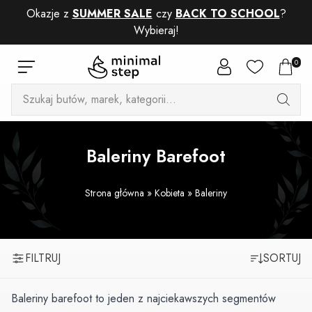
Okazje z
SUMMER SALE
czy
BACK TO SCHOOL
?
Wybieraj!
0
Wyszukiwarka
produktów
Baleriny Barefoot
Strona główna
»
Kobieta
»
Baleriny
FILTRUJ
SORTUJ
Baleriny barefoot to jeden z najciekawszych segmentów