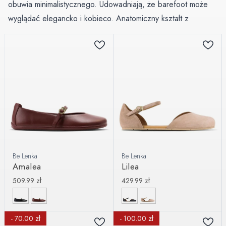
obuwia minimalistycznego. Udowadniają, że barefoot może
wyglądać elegancko i kobieco. Anatomiczny kształt z
szerokim przodem jest tu sprytnie wkomponowany w
klasyczną formę baleriny, więc z zewnątrz buty wyglądają jak
zwykłe, stylowe baleriny.
W naszej ofercie znajdziesz modele od Be Lenka (skórzane,
w wielu kolorach, od klasycznej czerni po pastele),
Groundies (smukłe linie, idealne dla węższych stóp) i Koel
(lekkie, z oddychającymi materiałami na lato). Baleriny
barefoot sprawdzają się zarówno do sukienki, jak i do
jeansów. To uniwersalny but na ciepłe miesiące.
Be Lenka
Be Lenka
Amalea
Lilea
509.99
zł
429.99
zł
- 70.00 zł
- 100.00 zł