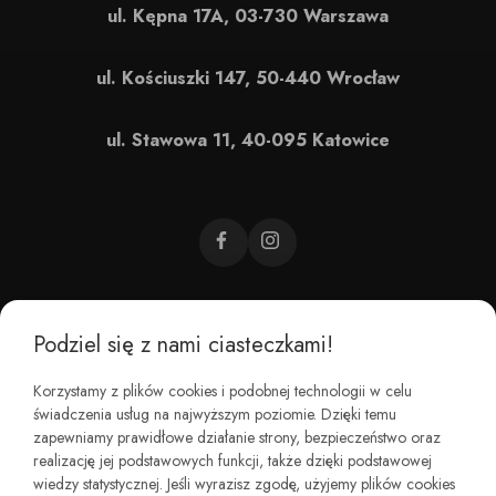
ul. Kępna 17A, 03-730 Warszawa
ul. Kościuszki 147, 50-440 Wrocław
ul. Stawowa 11, 40-095 Katowice
Podziel się z nami ciasteczkami!
CZEMU BAREFOOT?
Korzystamy z plików cookies i podobnej technologii w celu
świadczenia usług na najwyższym poziomie. Dzięki temu
KIM JESTEŚMY?
zapewniamy prawidłowe działanie strony, bezpieczeństwo oraz
realizację jej podstawowych funkcji, także dzięki podstawowej
wiedzy statystycznej. Jeśli wyrazisz zgodę, użyjemy plików cookies