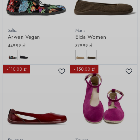
Saltic
Muris
Arwen Vegan
Elda Women
449.99
zł
379.99
zł
- 110.00 zł
- 150.00 zł
Be Lenka
Zeazoo