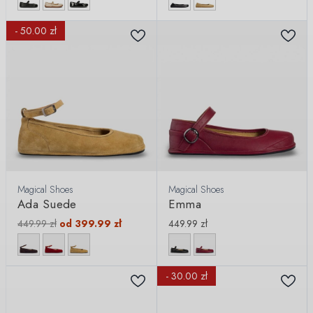
- 50.00 zł
Magical Shoes
Magical Shoes
Ada Suede
Emma
449.99
zł
od
399.99
zł
449.99
zł
- 30.00 zł