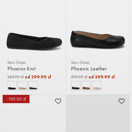
Xero Shoes
Xero Shoes
Phoenix Knit
Phoenix Leather
369.99
zł
od
299.99
zł
399.99
zł
od
299.99
zł
- 100.00 zł