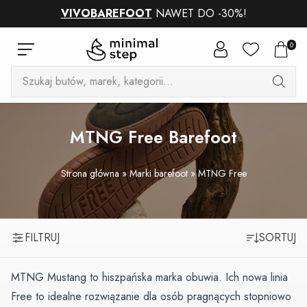
VIVOBAREFOOT
NAWET DO -30%!
0
Wyszukiwarka
produktów
MTNG Free Barefoot
Strona główna
»
Marki barefoot
»
MTNG Free
FILTRUJ
SORTUJ
MTNG Mustang to hiszpańska marka obuwia. Ich nowa linia
Free to idealne rozwiązanie dla osób pragnących stopniowo