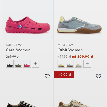
MTNG Free
MTNG Free
Care Women
Orbit Women
269.99
zł
459.99
zł
od
399.99
zł
- 40.00 zł