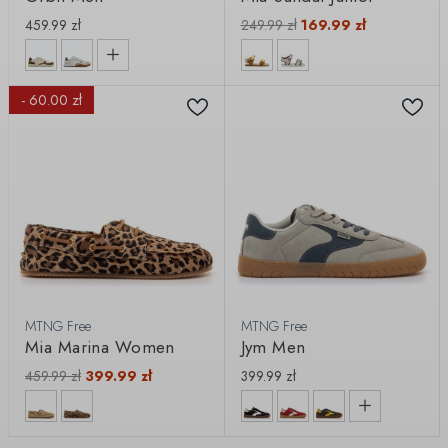
459.99
zł
249.99
zł
169.99
zł
- 60.00 zł
MTNG Free
MTNG Free
Mia Marina Women
Jym Men
459.99
zł
399.99
zł
399.99
zł