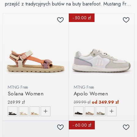
przejść z tradycyjnych butów na buty barefoot. Mustang Free
są szerokie w palcach, elastyczne i lekkie, ale na grubej
- 50.00 zł
podeszwie. Dodatkowo buty z tej kolekcji posiadają dwie
wymienne wkładki: jedną całkowicie płaską oraz drugą
„przejściową” z delikatnie podniesioną piętą, która umożliwia
bardziej komfortową adaptację stopy do nowego ruchu.
MTNG Free
MTNG Free
Solana Women
Apolo Women
269.99
zł
399.99
zł
od
349.99
zł
- 60.00 zł