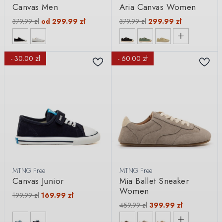
Canvas Men
Aria Canvas Women
379.99
zł
od
299.99
zł
379.99
zł
299.99
zł
- 30.00 zł
- 60.00 zł
MTNG Free
MTNG Free
Canvas Junior
Mia Ballet Sneaker
Women
199.99
zł
169.99
zł
459.99
zł
399.99
zł