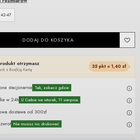
a rozmiarów
42-47
DODAJ DO KOSZYKA
produkt otrzymasz
›
35
pkt =
1,40
zł
ck z Bos(k)ą Kartą
pne stacjonarnie
Tak, zobacz gdzie
łka w 24h
U Ciebie
we wtorek, 11 sierpnia
owa dostawa od 300zł
 zwrot
Nie musisz nic drukować