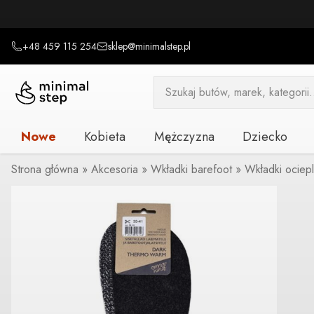
+48 459 115 254
sklep@minimalstep.pl
Wyszukiwarka
produktów
Nowe
Kobieta
Mężczyzna
Dziecko
Strona główna
»
Akcesoria
»
Wkładki barefoot
»
Wkładki ociep