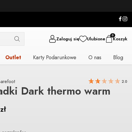
0
Zaloguj się
Ulubione
Koszyk
Outlet
Karty Podarunkowe
O nas
Blog
arefoot
2.0
adki Dark thermo warm
9
zł