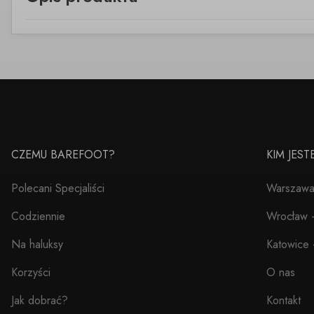
CZEMU BAREFOOT?
KIM JES
Polecani Specjaliści
Warszawa 
Codziennie
Wrocław –
Na haluksy
Katowice 
Korzyści
O nas
Jak dobrać?
Kontakt