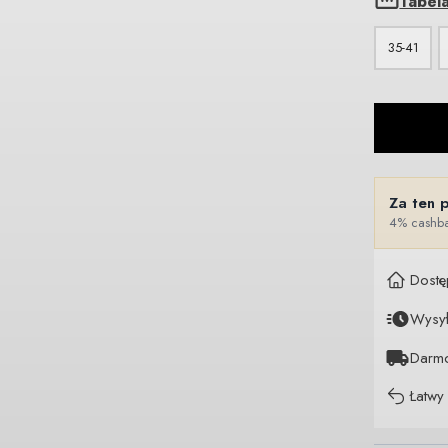
Tabel
35-41
Za ten 
4% cashba
Dostę
Wysy
Darm
Łatwy