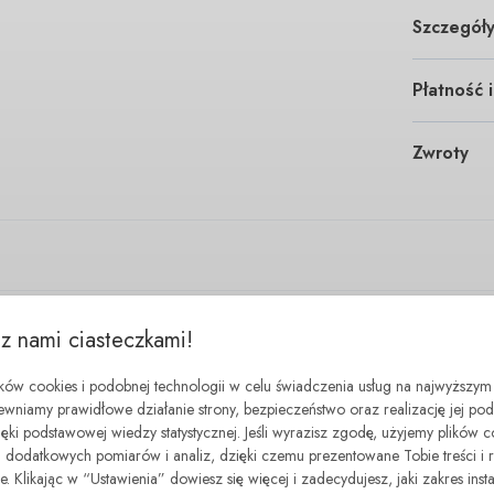
Szczegół
Płatność 
Zwroty
 z nami ciasteczkami!
minimal step
Więcej od OmaKing Barefoot
ików cookies i podobnej technologii w celu świadczenia usług na najwyższym
ewniamy prawidłowe działanie strony, bezpieczeństwo oraz realizację jej p
zięki podstawowej wiedzy statystycznej. Jeśli wyrazisz zgodę, użyjemy plików 
dodatkowych pomiarów i analiz, dzięki czemu prezentowane Tobie treści i 
. Klikając w “Ustawienia” dowiesz się więcej i zadecydujesz, jaki zakres insta