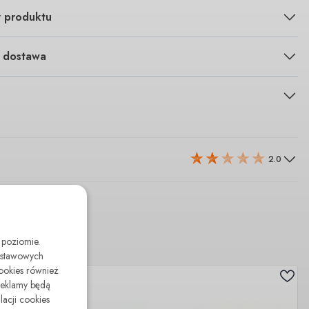
y produktu
i dostawa
2.0
 poziomie.
odstawowych
cookies również
reklamy będą
lacji cookies