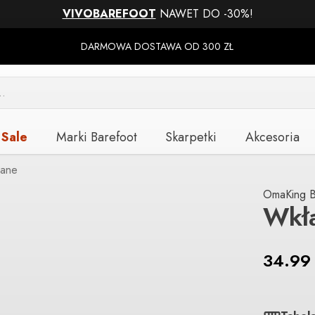
VIVOBAREFOOT
NAWET DO -30%!
DARMOWA DOSTAWA OD 300 ZŁ
Sale
Marki Barefoot
Skarpetki
Akcesoria
lane
OmaKing B
Wkł
34.9