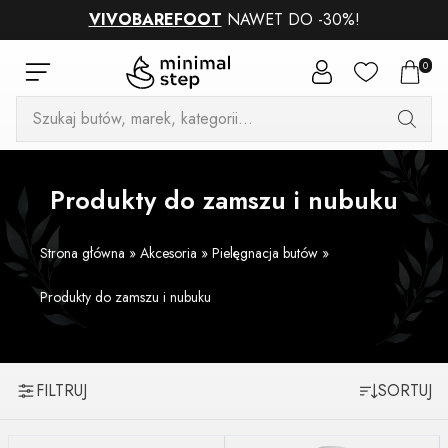
VIVOBAREFOOT
NAWET DO -30%!
0
Wyszukiwarka
produktów
Produkty do zamszu i nubuku
Strona główna
»
Akcesoria
»
Pielęgnacja butów
»
Produkty do zamszu i nubuku
FILTRUJ
SORTUJ