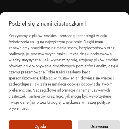
Podziel się z nami ciasteczkami!
CZEMU BAREFOOT?
Korzystamy z plików cookies i podobnej technologii w celu
świadczenia usług na najwyższym poziomie. Dzięki temu
KIM JESTEŚMY?
zapewniamy prawidłowe działanie strony, bezpieczeństwo oraz
realizację jej podstawowych funkcji, także dzięki podstawowej
wiedzy statystycznej. Jeśli wyrazisz zgodę, użyjemy plików cookies
REGULAMINY I ZWROTY
również do dokonywania dodatkowych pomiarów i analiz, dzięki
czemu prezentowane Tobie treści i reklamy będą
spersonalizowane. Klikając w “Ustawienia” dowiesz się więcej i
zadecydujesz, jaki zakres instalacji cookies odpowiada Twoim
preferencjom. Szczegółowe informacje na temat używanych
ciasteczek i partnerów oraz tego, jak mogą być wykorzystane
Twoje dane (np. przez Google) znajdziesz w naszej polityce
prywatności.
Copyright © minimalstep.pl
4.91
Zgoda
Ustawienia
4851