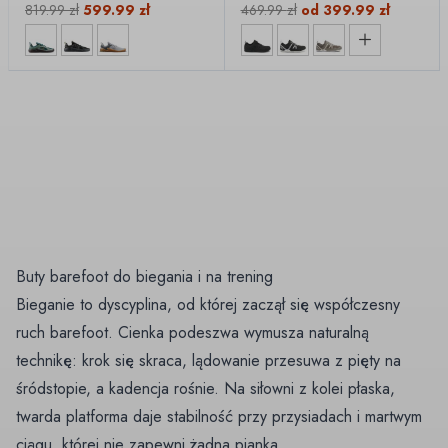
819.99
zł
599.99
zł
469.99
zł
od
399.99
zł
Buty barefoot do biegania i na trening
Bieganie to dyscyplina, od której zaczął się współczesny
ruch barefoot. Cienka podeszwa wymusza naturalną
technikę: krok się skraca, lądowanie przesuwa z pięty na
śródstopie, a kadencja rośnie. Na siłowni z kolei płaska,
twarda platforma daje stabilność przy przysiadach i martwym
ciągu, której nie zapewni żadna pianka.