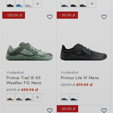
- 120.00 zł
- 50.00 zł
Vivobarefoot
Vivobarefoot
Primus Trail III All
Primus Lite IV Mens
Weather FG Mens
529.99
zł
479.99
zł
619.99
zł
499.99
zł
- 60.00 zł