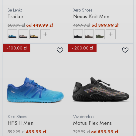
Be Lenka
Xero Shoes
Trailair
Nexus Knit Men
509.99
zł
od
449.99
zł
469.99
zł
od
399.99
zł
- 100.00 zł
- 200.00 zł
Xero Shoes
Vivobarefoot
HFS II Men
Motus Flex Mens
599.99
zł
499.99
zł
799.99
zł
od
599.99
zł