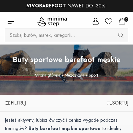
VIVOBAREFOOT
NAWET DO -30%!
0
Wyszukiwarka
produktów
Buty sportowe barefoot męskie
Strona główna
»
Mężczyzna
»
Sport
FILTRUJ
SORTUJ
Jesteś aktywny, lubisz ćwiczyć i cenisz wygodę podczas
treningów?
Buty
barefoot męskie
sportowe
to idealny