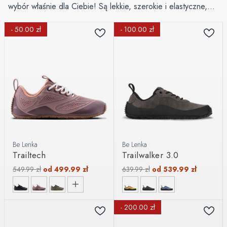
wybór właśnie dla Ciebie! Są lekkie, szerokie i elastyczne,
dzięki czemu nie krępują ruchów i zapewniają doskonały
- 50.00 zł
- 100.00 zł
kontakt z podłożem, co bezpośrednio przekłada się na
lepszą jakość wykonywanych ćwiczeń.
Be Lenka
Be Lenka
Trailtech
Trailwalker 3.0
549.99
zł
od
499.99
zł
639.99
zł
od
539.99
zł
- 200.00 zł