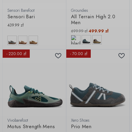
Sensori Barefoot
Groundies
Sensori Bari
All Terrain High 2.0
Men
439.99
zł
699.99
zł
499.99
zł
- 220.00 zł
- 70.00 zł
Vivobarefoot
Xero Shoes
Motus Strength Mens
Prio Men