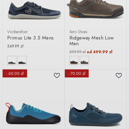
Vivobarefoot
Xero Shoes
Primus Lite 3.5 Mens
Ridgeway Mesh Low
Men
549.99
zł
599.99
zł
od
499.99
zł
- 60.00 zł
- 70.00 zł