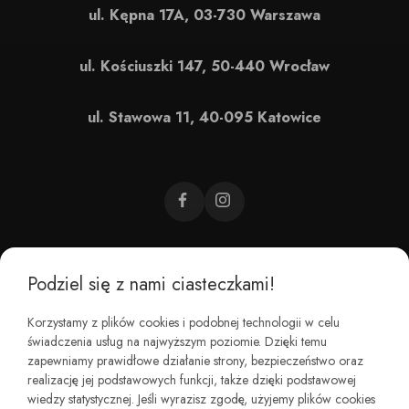
ul. Kępna 17A, 03-730 Warszawa
ul. Kościuszki 147, 50-440 Wrocław
ul. Stawowa 11, 40-095 Katowice
Podziel się z nami ciasteczkami!
CZEMU BAREFOOT?
Korzystamy z plików cookies i podobnej technologii w celu
świadczenia usług na najwyższym poziomie. Dzięki temu
KIM JESTEŚMY?
zapewniamy prawidłowe działanie strony, bezpieczeństwo oraz
realizację jej podstawowych funkcji, także dzięki podstawowej
wiedzy statystycznej. Jeśli wyrazisz zgodę, użyjemy plików cookies