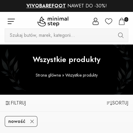
VIVOBAREFOOT
NAWET DO -30%!
0
Wyszukiwarka
produktów
Wszystkie produkty
Strona główna
»
Wszystkie produkty
FILTRUJ
SORTUJ
nowość