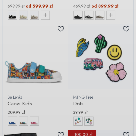
699.99
zł
od
599.99
zł
469.99
zł
od
399.99
zł
Be Lenka
MTNG Free
Canvi Kids
Dots
209.99
zł
39.99
zł
- 100.00 zł