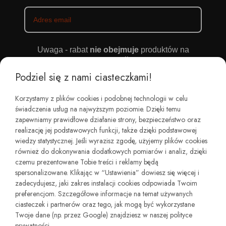
Uwaga - rabat
nie obejmuje
produktów na
promocji
Podziel się z nami ciasteczkami!
Chcę otrzymywać mailowo zniżki oraz informacje o
nowościach i zamówieniach
Korzystamy z plików cookies i podobnej technologii w celu
świadczenia usług na najwyższym poziomie. Dzięki temu
W każdej chwili możesz wycofać zgodę. Szczegóły znajdziesz w
Regulaminie sklepu oraz w naszej Polityce Prywatności.
zapewniamy prawidłowe działanie strony, bezpieczeństwo oraz
realizację jej podstawowych funkcji, także dzięki podstawowej
wiedzy statystycznej. Jeśli wyrazisz zgodę, użyjemy plików cookies
ZAPISZ SIĘ
również do dokonywania dodatkowych pomiarów i analiz, dzięki
czemu prezentowane Tobie treści i reklamy będą
spersonalizowane. Klikając w “Ustawienia” dowiesz się więcej i
zadecydujesz, jaki zakres instalacji cookies odpowiada Twoim
preferencjom. Szczegółowe informacje na temat używanych
ciasteczek i partnerów oraz tego, jak mogą być wykorzystane
Twoje dane (np. przez Google) znajdziesz w naszej polityce
prywatności.