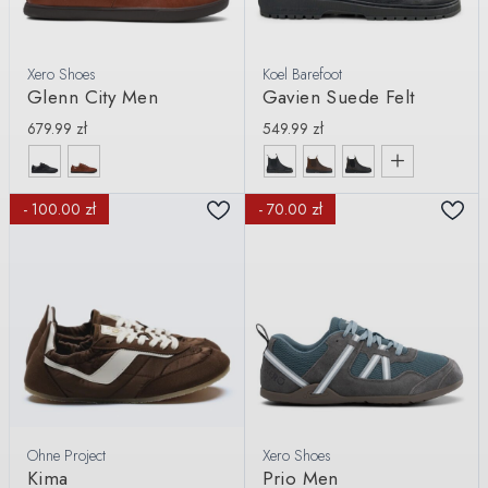
Xero Shoes
Koel Barefoot
Glenn City Men
Gavien Suede Felt
679.99
zł
549.99
zł
- 100.00 zł
- 70.00 zł
Ohne Project
Xero Shoes
Kima
Prio Men