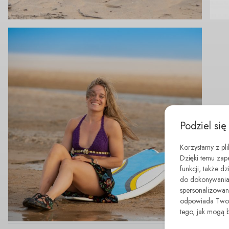
Podziel się
Korzystamy z pl
Dzięki temu zap
funkcji, także d
do dokonywania 
spersonalizowane
odpowiada Twoim
tego, jak mogą 