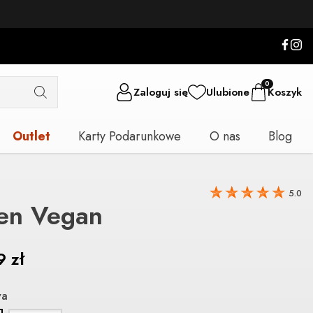
0
Zaloguj się
Ulubione
Koszyk
Outlet
Karty Podarunkowe
O nas
Blog
5.0
en Vegan
99
zł
va