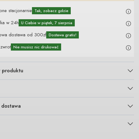
pne stacjonarnie
Tak, zobacz gdzie
łka w 24h
U Ciebie
w piątek, 7 sierpnia
owa dostawa od 300zł
Dostawa gratis!
 zwrot
Nie musisz nic drukować
y produktu
i dostawa