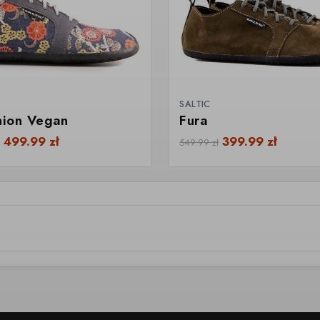
SALTIC
hion Vegan
Fura
d
499.99
zł
399.99
zł
549.99
zł