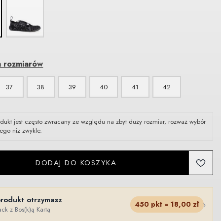
a rozmiarów
37
38
39
40
41
42
dukt jest często zwracany ze względu na zbyt duży rozmiar, rozważ wybór
ego niż zwykle.
DODAJ DO KOSZYKA
produkt otrzymasz
›
450
pkt =
18,00
zł
ck z Bos(k)ą Kartą