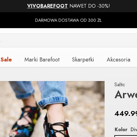
VIVOBAREFOOT
NAWET DO -30%!
DARMOWA DOSTAWA OD 300 ZŁ
Sale
Marki Barefoot
Skarpetki
Akcesoria
Saltic
Arw
449.
Kolor
Di