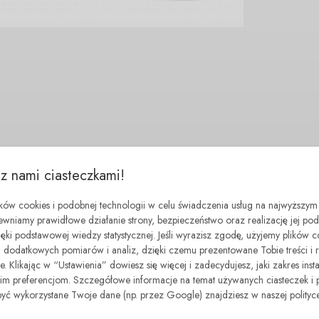
 z nami ciasteczkami!
ików cookies i podobnej technologii w celu świadczenia usług na najwyższym
ewniamy prawidłowe działanie strony, bezpieczeństwo oraz realizację jej p
zięki podstawowej wiedzy statystycznej. Jeśli wyrazisz zgodę, użyjemy plików 
dodatkowych pomiarów i analiz, dzięki czemu prezentowane Tobie treści i 
. Klikając w “Ustawienia” dowiesz się więcej i zadecydujesz, jaki zakres insta
 preferencjom. Szczegółowe informacje na temat używanych ciasteczek i 
być wykorzystane Twoje dane (np. przez Google) znajdziesz w naszej polityce