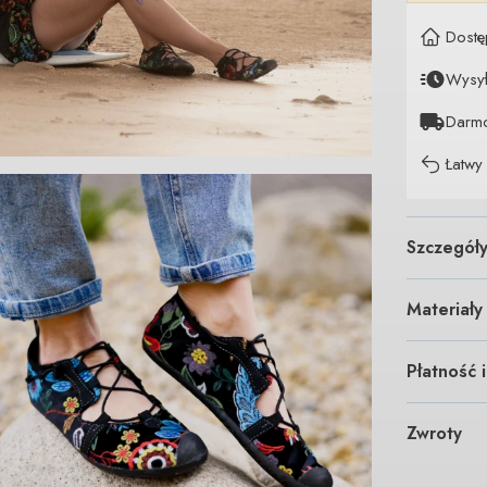
Dostę
Wysy
Darm
Łatwy
Szczegół
Materiały
Płatność 
Zwroty