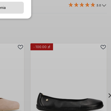
5.0
enia
- 100.00 zł