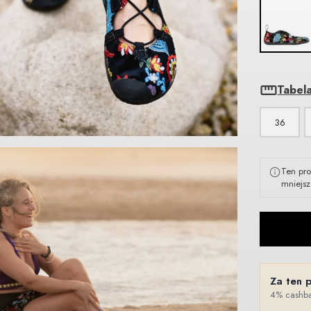
Tabel
36
Ten pro
mniejsz
Za ten 
4% cashba