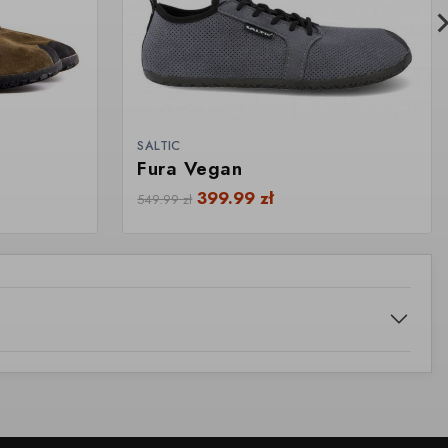
SALTIC
Fura Vegan
399.99
zł
549.99
zł