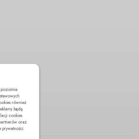
 poziomie.
odstawowych
cookies również
reklamy będą
lacji cookies
partnerów oraz
 prywatności.