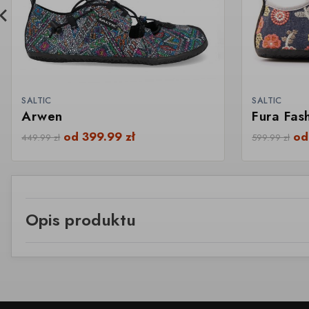
SALTIC
SALTIC
Arwen
Fura Fas
od
399.99
zł
o
449.99
zł
599.99
zł
Opis produktu