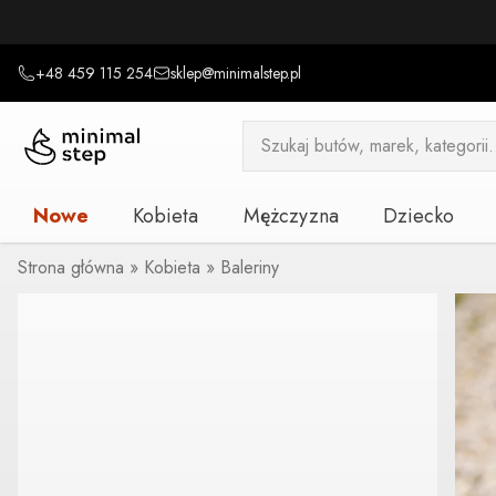
+48 459 115 254
sklep@minimalstep.pl
Wyszukiwarka
produktów
Nowe
Kobieta
Mężczyzna
Dziecko
Strona główna
»
Kobieta
»
Baleriny