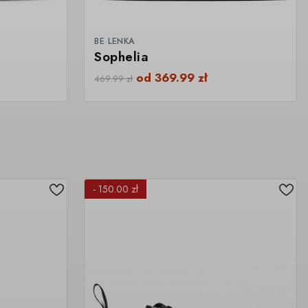
BE LENKA
Sophelia
od
369.99
zł
469.99
zł
- 150.00 zł