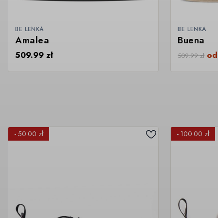
BE LENKA
BE LENKA
Amalea
Buena
509.99
zł
o
509.99
zł
- 50.00 zł
- 100.00 zł