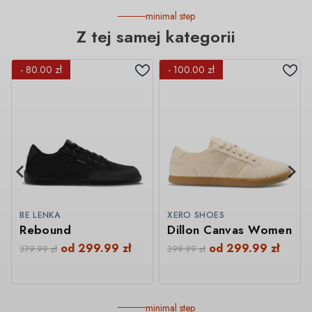
minimal step
Z tej samej kategorii
- 80.00 zł
- 100.00 zł
BE LENKA
XERO SHOES
Rebound
Dillon Canvas Women
od
299.99
zł
od
299.99
zł
379.99
zł
399.99
zł
minimal step