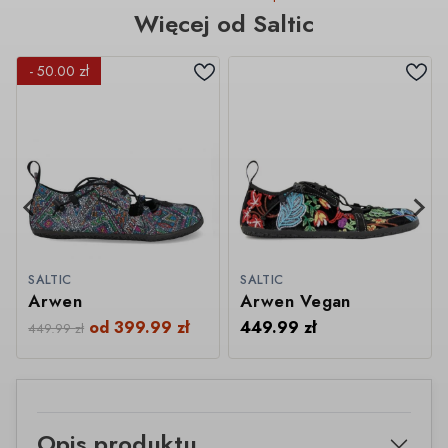
Więcej od Saltic
- 50.00 zł
SALTIC
SALTIC
Arwen
Arwen Vegan
od
399.99
zł
449.99
zł
449.99
zł
Opis produktu