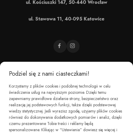
ul. Kościuszki 147, 50-440 Wrocław
ul. Stawowa 11, 40-095 Katowice
Podziel się z nami ciasteczkami!
CZEMU BAREFOOT?
Korzystamy z plików cookies i podobnej technologii w celu
świadczenia usług na najwyższym poziomie. Dzięki temu
KIM JESTEŚMY?
zapewniamy prawidłowe działanie strony, bezpieczeństwo oraz
realizację jej podstawowych funkcji, także dzięki podstawowej
wiedzy statystycznej. Jeśli wyrazisz zgodę, użyjemy plików cookies
REGULAMINY I ZWROTY
również do dokonywania dodatkowych pomiarów i analiz, dzięki
czemu prezentowane Tobie treści i reklamy będą
spersonalizowane. Klikając w “Ustawienia” dowiesz się więcej i