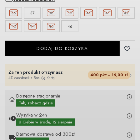
36
37
38
39
40
41
42
43
44
45
46
DODAJ DO KOSZYKA
Za ten produkt otrzymasz
›
400
pkt =
16,00
zł
4% cashback z Bos(k)ą Kartą
Dostępne stacjonarnie
Tak, zobacz gdzie
Wysyłka w 24h
U Ciebie
w środę, 12 sierpnia
Darmowa dostawa od 300zł