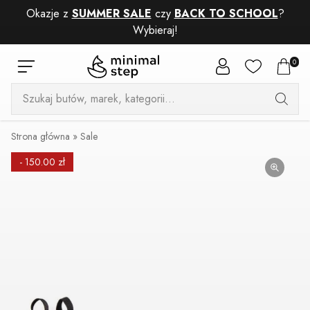
Okazje z
SUMMER SALE
czy
BACK TO SCHOOL
?
Wybieraj!
0
Wyszukiwarka
produktów
Strona główna
»
Sale
- 150.00 zł