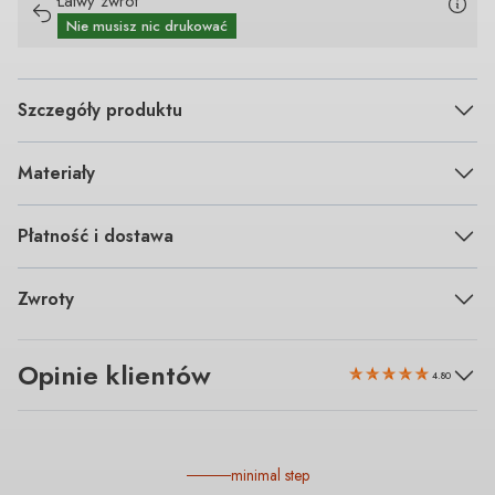
Łatwy zwrot
Nie musisz nic drukować
Szczegóły produktu
Materiały
Płatność i dostawa
Zwroty
Opinie klientów
4.80
minimal step