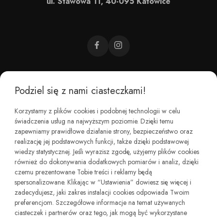
ul. Stawowa 11, 40-095 Katowice
Podziel się z nami ciasteczkami!
CZEMU BAREFOOT?
Korzystamy z plików cookies i podobnej technologii w celu
świadczenia usług na najwyższym poziomie. Dzięki temu
KIM JESTEŚMY?
zapewniamy prawidłowe działanie strony, bezpieczeństwo oraz
realizację jej podstawowych funkcji, także dzięki podstawowej
wiedzy statystycznej. Jeśli wyrazisz zgodę, użyjemy plików cookies
REGULAMINY I ZWROTY
również do dokonywania dodatkowych pomiarów i analiz, dzięki
czemu prezentowane Tobie treści i reklamy będą
spersonalizowane. Klikając w “Ustawienia” dowiesz się więcej i
zadecydujesz, jaki zakres instalacji cookies odpowiada Twoim
preferencjom. Szczegółowe informacje na temat używanych
ciasteczek i partnerów oraz tego, jak mogą być wykorzystane