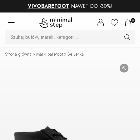
VIVOBAREFOOT
NAWET DO -30%!
0
Wyszukiwarka
produktów
Strona główna
»
Marki barefoot
»
Be Lenka