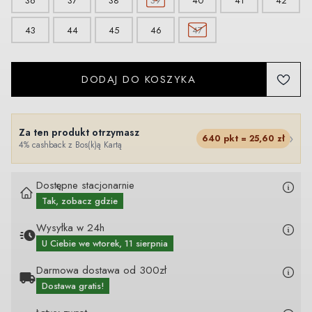
36
37
38
39
40
41
42
43
44
45
46
47
DODAJ DO KOSZYKA
Za ten produkt otrzymasz
›
640
pkt =
25,60
zł
4% cashback z Bos(k)ą Kartą
Dostępne stacjonarnie
Tak, zobacz gdzie
Wysyłka w 24h
U Ciebie
we wtorek, 11 sierpnia
Darmowa dostawa od 300zł
Dostawa gratis!