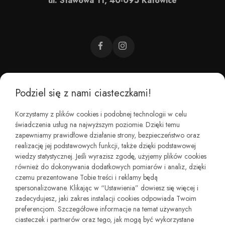
ul. Stawowa 11, 40-095 Katowice
Podziel się z nami ciasteczkami!
CZEMU BAREFOOT?
Korzystamy z plików cookies i podobnej technologii w celu
świadczenia usług na najwyższym poziomie. Dzięki temu
KIM JESTEŚMY?
zapewniamy prawidłowe działanie strony, bezpieczeństwo oraz
realizację jej podstawowych funkcji, także dzięki podstawowej
wiedzy statystycznej. Jeśli wyrazisz zgodę, użyjemy plików cookies
REGULAMINY I ZWROTY
również do dokonywania dodatkowych pomiarów i analiz, dzięki
czemu prezentowane Tobie treści i reklamy będą
spersonalizowane. Klikając w “Ustawienia” dowiesz się więcej i
zadecydujesz, jaki zakres instalacji cookies odpowiada Twoim
preferencjom. Szczegółowe informacje na temat używanych
ciasteczek i partnerów oraz tego, jak mogą być wykorzystane