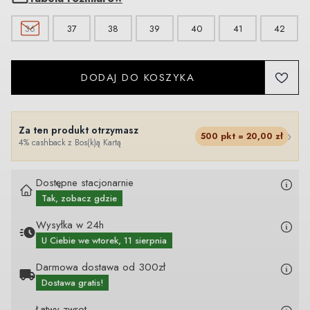
36
37
38
39
40
41
42
DODAJ DO KOSZYKA
Za ten produkt otrzymasz
›
500
pkt =
20,00
zł
4% cashback z Bos(k)ą Kartą
Dostępne stacjonarnie
Tak, zobacz gdzie
Wysyłka w 24h
U Ciebie
we wtorek, 11 sierpnia
Darmowa dostawa od 300zł
Dostawa gratis!
Łatwy zwrot