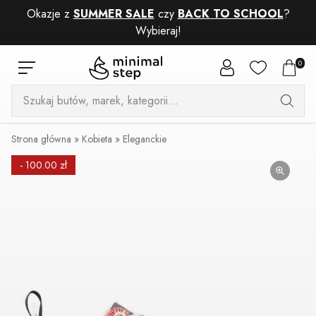
Okazje z
SUMMER SALE
czy
BACK TO SCHOOL
?
Wybieraj!
0
Wyszukiwarka
produktów
Strona główna
»
Kobieta
»
Eleganckie
- 100.00 zł