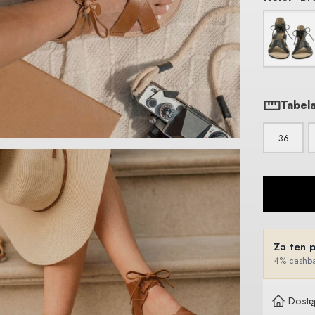
Tabel
36
Za ten 
4% cashba
Dostę