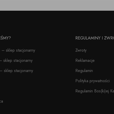
TEŚMY?
REGULAMINY I ZWR
– sklep stacjonarny
Zwroty
 sklep stacjonarny
Reklamacje
– sklep stacjonarny
Regulamin
Polityka prywatności
Regulamin Bos(ki)ej Ka
ca