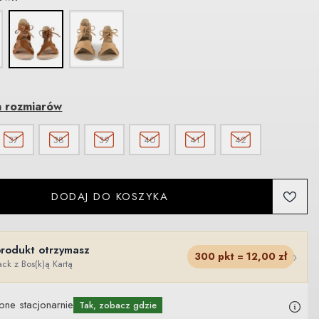
a rozmiarów
37
38
39
40
41
42
DODAJ DO KOSZYKA
produkt otrzymasz
›
300
pkt =
12,00
zł
ck z Bos(k)ą Kartą
pne stacjonarnie
Tak, zobacz gdzie