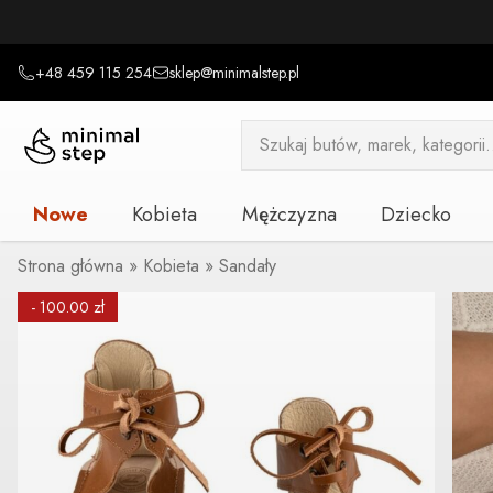
+48 459 115 254
sklep@minimalstep.pl
Wyszukiwarka
produktów
Nowe
Kobieta
Mężczyzna
Dziecko
Strona główna
»
Kobieta
»
Sandały
- 100.00 zł