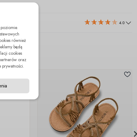
4.0
 poziomie.
odstawowych
cookies również
reklamy będą
lacji cookies
partnerów oraz
 prywatności.
enia