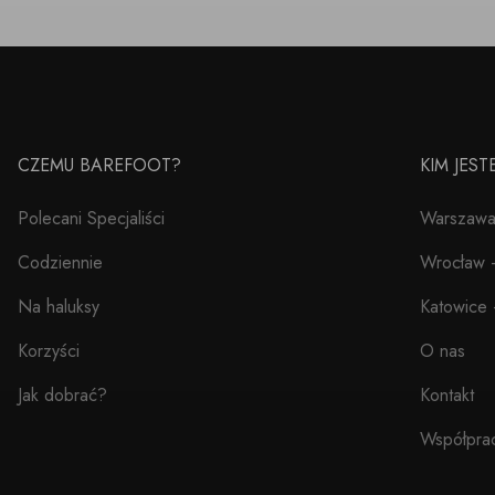
CZEMU BAREFOOT?
KIM JES
Polecani Specjaliści
Warszawa 
Codziennie
Wrocław –
Na haluksy
Katowice 
Korzyści
O nas
Jak dobrać?
Kontakt
Współpra