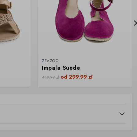
ZEAZOO
Impala Suede
od
299.99
zł
449.99
zł