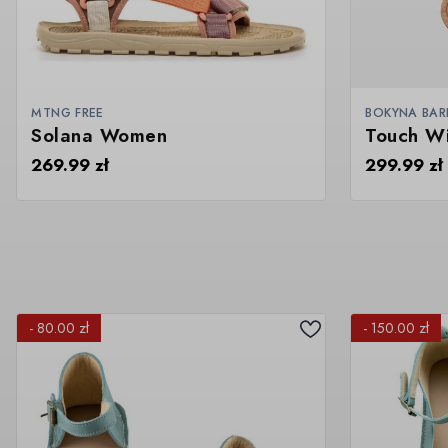
MTNG FREE
BOKYNA BA
Solana Women
Touch W
269.99
zł
299.99
zł
- 80.00 zł
- 150.00 zł