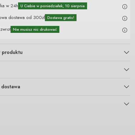
łka w 24h
U Ciebie
w poniedziałek, 10 sierpnia
owa dostawa od 300zł
Dostawa gratis!
 zwrot
Nie musisz nic drukować
y produktu
i dostawa