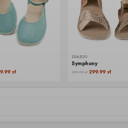
ZEAZOO
Symphony
9.99
zł
299.99
zł
399.99
zł