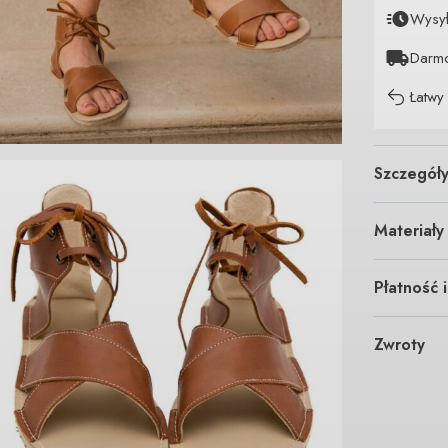
Wysy
Darm
Łatwy
Szczegół
Materiały
Płatność 
Zwroty