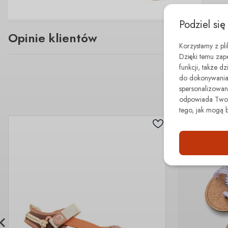
Podziel się
Opinie klientów
Korzystamy z pl
Dzięki temu zap
funkcji, także d
do dokonywania 
spersonalizowane
odpowiada Twoim
tego, jak mogą 