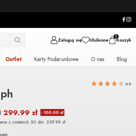
0
Zaloguj się
Ulubione
Koszyk
Outlet
Karty Podarunkowe
O nas
Blog
4.0
ph
299.99
zł
ł
ena z ostatnich 30 dni:
339.99
zł
own