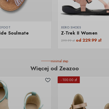
REFOOT
XERO SHOES
ide Soulmate
Z-Trek II Women
od
229.99
zł
299.99
zł
minimal step
Więcej od Zeazoo
- 100.00 zł