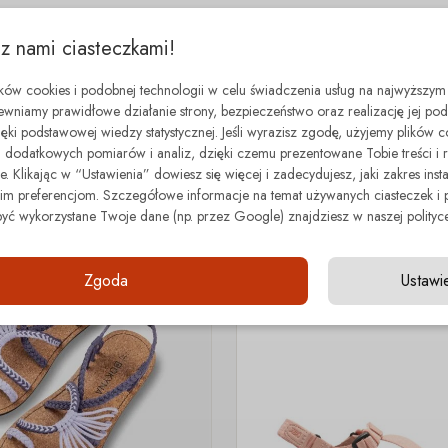
 z nami ciasteczkami!
ików cookies i podobnej technologii w celu świadczenia usług na najwyższym
ewniamy prawidłowe działanie strony, bezpieczeństwo oraz realizację jej p
zięki podstawowej wiedzy statystycznej. Jeśli wyrazisz zgodę, użyjemy plików 
dodatkowych pomiarów i analiz, dzięki czemu prezentowane Tobie treści i 
minimal step
. Klikając w “Ustawienia” dowiesz się więcej i zadecydujesz, jaki zakres insta
Z tej samej kategorii
 preferencjom. Szczegółowe informacje na temat używanych ciasteczek i 
być wykorzystane Twoje dane (np. przez Google) znajdziesz w naszej polityce
- 70.00 zł
Zgoda
Ustawi