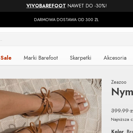
VIVOBAREFOOT
NAWET DO -30%!
DARMOWA DOSTAWA OD 300 ZŁ
Sale
Marki Barefoot
Skarpetki
Akcesoria
Zeazoo
Nym
399.99
z
Najniższa c
Kolor
Br