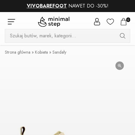
VIVOBAREFOOT
NAWET DO -30%!
0
Wyszukiwarka
produktów
Strona główna
»
Kobieta
»
Sandały