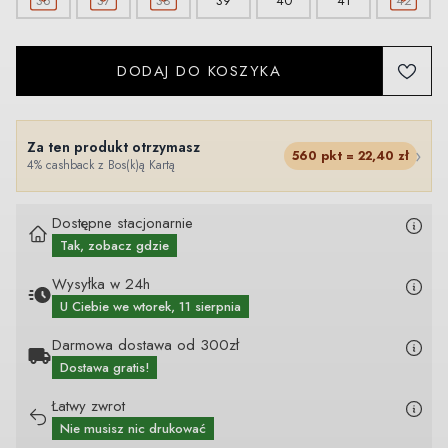
36
37
38
39
40
41
42
DODAJ DO KOSZYKA
Za ten produkt otrzymasz
›
560
pkt =
22,40
zł
4% cashback z Bos(k)ą Kartą
Dostępne stacjonarnie
Tak, zobacz gdzie
Wysyłka w 24h
U Ciebie
we wtorek, 11 sierpnia
Darmowa dostawa od 300zł
Dostawa gratis!
Łatwy zwrot
Nie musisz nic drukować