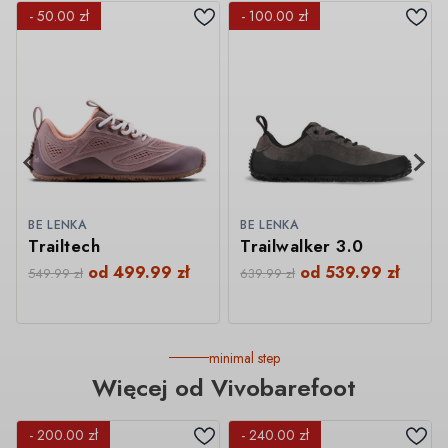
- 50.00 zł
- 100.00 zł
BE LENKA
BE LENKA
Trailtech
Trailwalker 3.0
od
499.99
zł
od
539.99
zł
549.99
zł
639.99
zł
minimal step
Więcej od Vivobarefoot
- 200.00 zł
- 240.00 zł