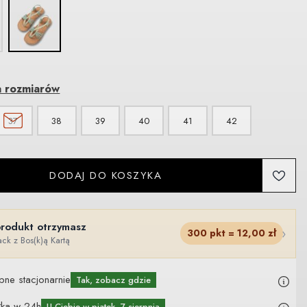
a rozmiarów
37
38
39
40
41
42
DODAJ DO KOSZYKA
produkt otrzymasz
›
300
pkt =
12,00
zł
ck z Bos(k)ą Kartą
pne stacjonarnie
Tak, zobacz gdzie
łka w 24h
U Ciebie
w piątek, 7 sierpnia