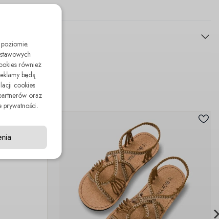
 poziomie.
odstawowych
cookies również
reklamy będą
lacji cookies
partnerów oraz
 prywatności.
enia