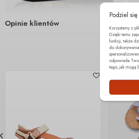
Podziel się
Opinie klientów
Korzystamy z pl
Dzięki temu zap
funkcji, także d
do dokonywania 
spersonalizowane
odpowiada Twoim
tego, jak mogą 