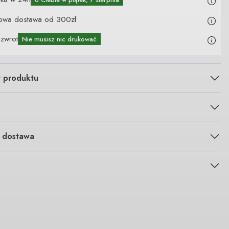
owa dostawa od 300zł
 zwrot
Nie musisz nic drukować
y produktu
i dostawa