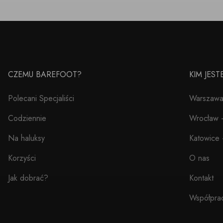
CZEMU BAREFOOT?
KIM JES
Polecani Specjaliści
Warszawa 
Codziennie
Wrocław –
Na haluksy
Katowice 
Korzyści
O nas
Jak dobrać?
Kontakt
Współpra