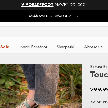
VIVOBAREFOOT
NAWET DO -30%!
DARMOWA DOSTAWA OD 300 ZŁ
Sale
Marki Barefoot
Skarpetki
Akcesoria
Bokyna Ba
Touc
299.9
Kolor
Pi