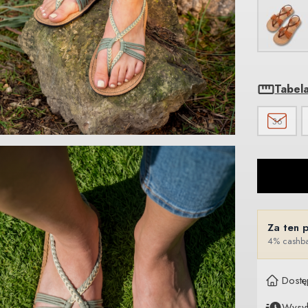
Tabel
36
Za ten 
4% cashba
Dostę
Wysy