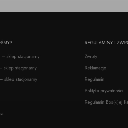
TEŚMY?
REGULAMINY I ZWR
– sklep stacjonarny
Zwroty
 sklep stacjonarny
Reklamacje
– sklep stacjonarny
Regulamin
Polityka prywatności
Regulamin Bos(ki)ej Ka
ca