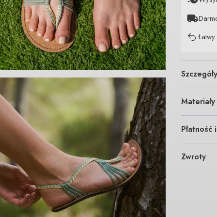
Darm
Łatwy
Szczegół
Materiały
Płatność 
Zwroty