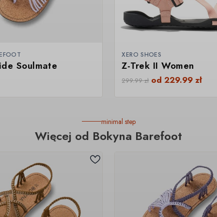
REFOOT
XERO SHOES
ide Soulmate
Z-Trek II Women
od
229.99
zł
299.99
zł
minimal step
Więcej od Bokyna Barefoot