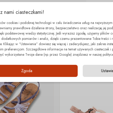
 z nami ciasteczkami!
ików cookies i podobnej technologii w celu świadczenia usług na najwyższym
ewniamy prawidłowe działanie strony, bezpieczeństwo oraz realizację jej p
zięki podstawowej wiedzy statystycznej. Jeśli wyrazisz zgodę, użyjemy plików 
dodatkowych pomiarów i analiz, dzięki czemu prezentowane Tobie treści i 
minimal step
. Klikając w “Ustawienia” dowiesz się więcej i zadecydujesz, jaki zakres insta
Z tej samej kategorii
 preferencjom. Szczegółowe informacje na temat używanych ciasteczek i 
być wykorzystane Twoje dane (np. przez Google) znajdziesz w naszej polityce
- 70.00 zł
Zgoda
Ustawi