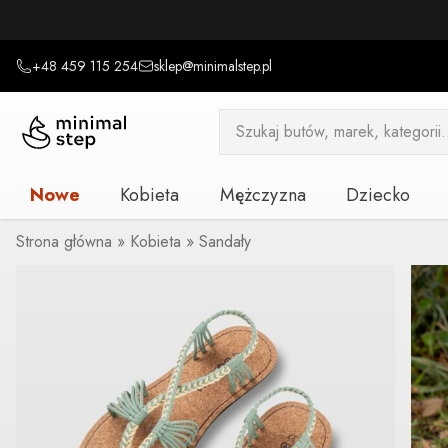
+48 459 115 254
sklep@minimalstep.pl
Wyszukiwarka
produktów
Nowe
Kobieta
Mężczyzna
Dziecko
Strona główna
»
Kobieta
»
Sandały