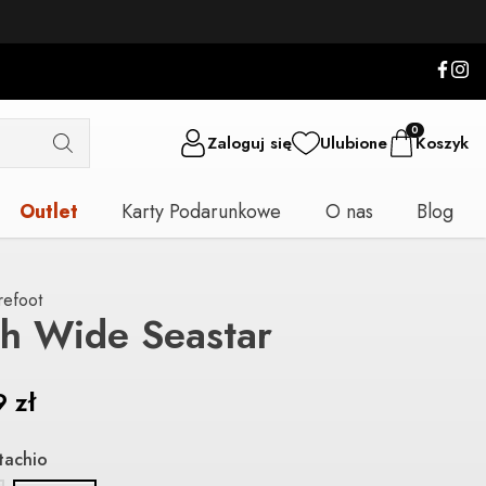
0
Zaloguj się
Ulubione
Koszyk
Outlet
Karty Podarunkowe
O nas
Blog
refoot
h Wide Seastar
9
zł
stachio