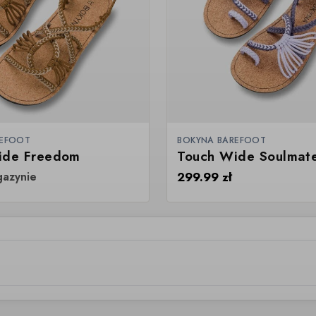
REFOOT
BOKYNA BAREFOOT
ide Freedom
Touch Wide Soulmat
gazynie
299.99
zł