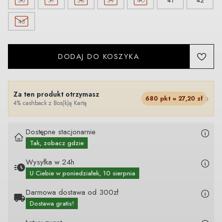
36
37
38
39
40
41
42
43
DODAJ DO KOSZYKA
Za ten produkt otrzymasz
›
680
pkt =
27,20
zł
4% cashback z Bos(k)ą Kartą
Dostępne stacjonarnie
Tak, zobacz gdzie
Wysyłka w 24h
U Ciebie
w poniedziałek, 10 sierpnia
Darmowa dostawa od 300zł
Dostawa gratis!