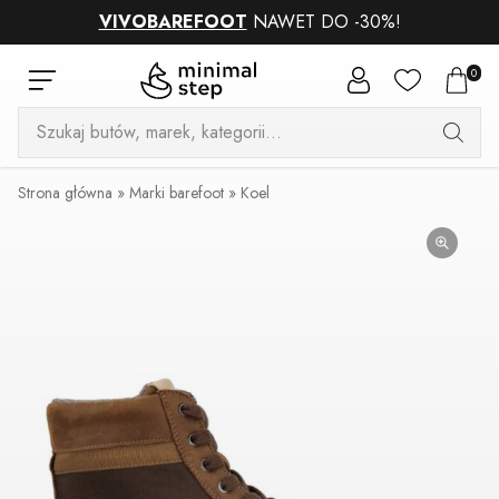
VIVOBAREFOOT
NAWET DO -30%!
0
Wyszukiwarka
produktów
Strona główna
»
Marki barefoot
»
Koel