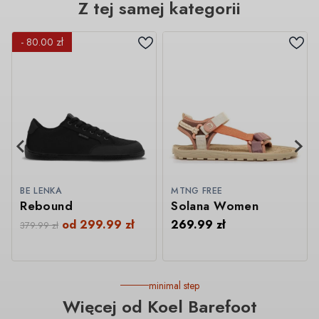
Z tej samej kategorii
- 80.00 zł
BE LENKA
MTNG FREE
Rebound
Solana Women
od
299.99
zł
269.99
zł
379.99
zł
minimal step
Więcej od Koel Barefoot