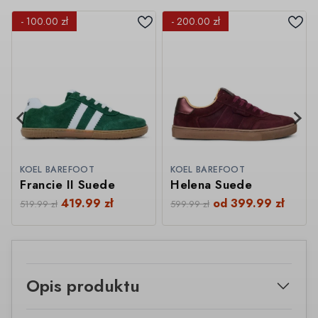
- 100.00 zł
- 200.00 zł
KOEL BAREFOOT
KOEL BAREFOOT
Francie II Suede
Helena Suede
419.99
zł
od
399.99
zł
519.99
zł
599.99
zł
Opis produktu