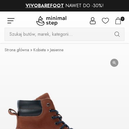
VIVOBAREFOOT
NAWET DO -30%!
0
Wyszukiwarka
produktów
Strona główna
»
Kobieta
»
Jesienne