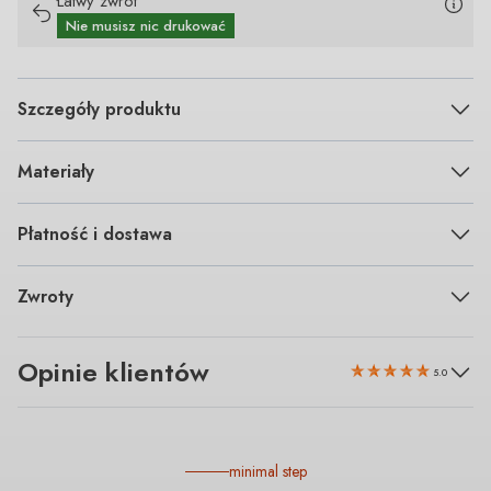
Łatwy zwrot
Nie musisz nic drukować
Szczegóły produktu
Materiały
Płatność i dostawa
Zwroty
Opinie klientów
5.0
minimal step