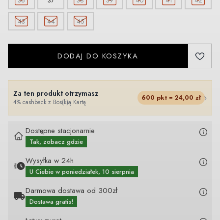
36
37
38
39
40
41
42
43
44
45
DODAJ DO KOSZYKA
Za ten produkt otrzymasz
›
600
pkt =
24,00
zł
4% cashback z Bos(k)ą Kartą
Dostępne stacjonarnie
Tak, zobacz gdzie
Wysyłka w 24h
U Ciebie
w poniedziałek, 10 sierpnia
Darmowa dostawa od 300zł
Dostawa gratis!