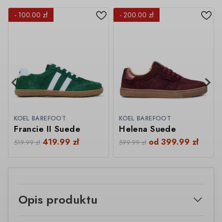
- 100.00 zł
- 200.00 zł
KOEL BAREFOOT
KOEL BAREFOOT
Francie II Suede
Helena Suede
419.99
zł
od
399.99
zł
519.99
zł
599.99
zł
Opis produktu