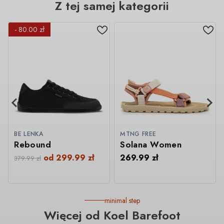
Z tej samej kategorii
- 80.00 zł
BE LENKA
MTNG FREE
Rebound
Solana Women
od
299.99
zł
269.99
zł
379.99
zł
minimal step
Więcej od Koel Barefoot