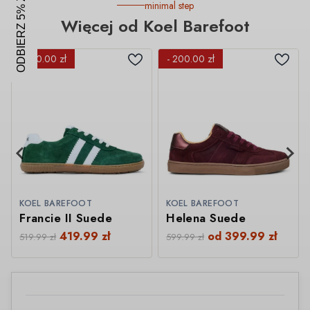
ODBIERZ 5% ZNIŻKI
minimal step
Więcej od Koel Barefoot
- 100.00 zł
- 200.00 zł
KOEL BAREFOOT
KOEL BAREFOOT
Francie II Suede
Helena Suede
419.99
zł
od
399.99
zł
519.99
zł
599.99
zł