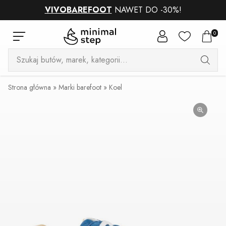
VIVOBAREFOOT
NAWET DO -30%!
0
Wyszukiwarka
produktów
Strona główna
»
Marki barefoot
»
Koel