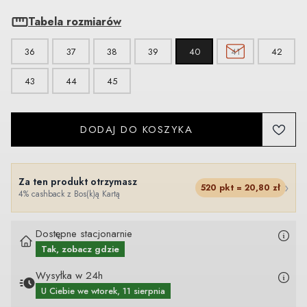
Tabela rozmiarów
36
37
38
39
40
41
42
43
44
45
DODAJ DO KOSZYKA
Za ten produkt otrzymasz
›
520
pkt =
20,80
zł
4% cashback z Bos(k)ą Kartą
Dostępne stacjonarnie
Tak, zobacz gdzie
Wysyłka w 24h
U Ciebie
we wtorek, 11 sierpnia