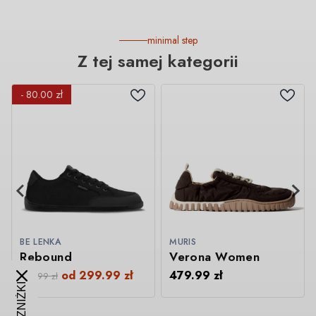
minimal step
Z tej samej kategorii
- 80.00 zł
BE LENKA
MURIS
Rebound
Verona Women
od
299.99
zł
479.99
zł
379.99
zł