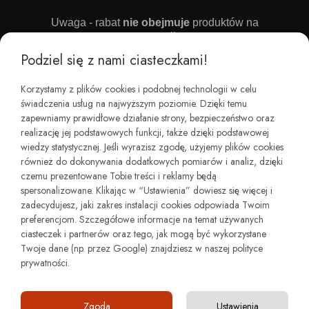
Uwaga - rabat
nie obejmuje
produktów na
promocji
Podziel się z nami ciasteczkami!
Chcę otrzymywać mailowo zniżki oraz informacje o
nowościach i zamówieniach
Korzystamy z plików cookies i podobnej technologii w celu
świadczenia usług na najwyższym poziomie. Dzięki temu
W każdej chwili możesz wycofać zgodę. Szczegóły znajdziesz w
Regulaminie sklepu oraz w naszej Polityce Prywatności.
zapewniamy prawidłowe działanie strony, bezpieczeństwo oraz
realizację jej podstawowych funkcji, także dzięki podstawowej
wiedzy statystycznej. Jeśli wyrazisz zgodę, użyjemy plików cookies
ZAPISZ SIĘ
również do dokonywania dodatkowych pomiarów i analiz, dzięki
czemu prezentowane Tobie treści i reklamy będą
spersonalizowane. Klikając w “Ustawienia” dowiesz się więcej i
zadecydujesz, jaki zakres instalacji cookies odpowiada Twoim
preferencjom. Szczegółowe informacje na temat używanych
ciasteczek i partnerów oraz tego, jak mogą być wykorzystane
Twoje dane (np. przez Google) znajdziesz w naszej polityce
prywatności.
Copyright © minimalstep.pl
Zgoda
Ustawienia