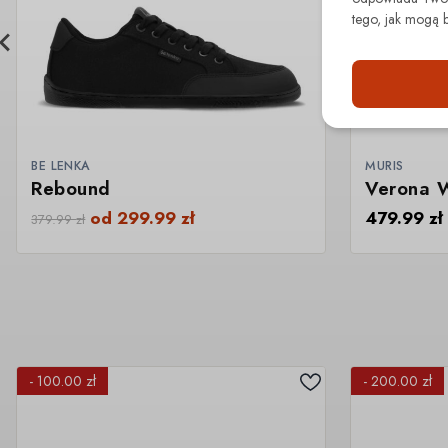
tego, jak mogą 
BE LENKA
MURIS
Rebound
Verona 
od
299.99
zł
479.99
zł
379.99
zł
- 100.00 zł
- 200.00 zł