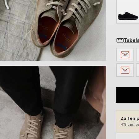
Tabel
36
44
Za ten 
4% cashba