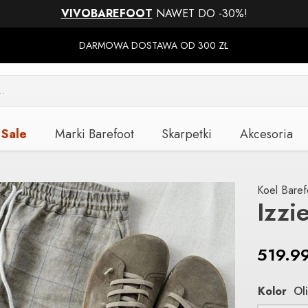
VIVOBAREFOOT
NAWET DO -30%!
DARMOWA DOSTAWA OD 300 ZŁ
Sale
Marki Barefoot
Skarpetki
Akcesoria
Koel Baref
Izzi
519.9
Kolor
Ol