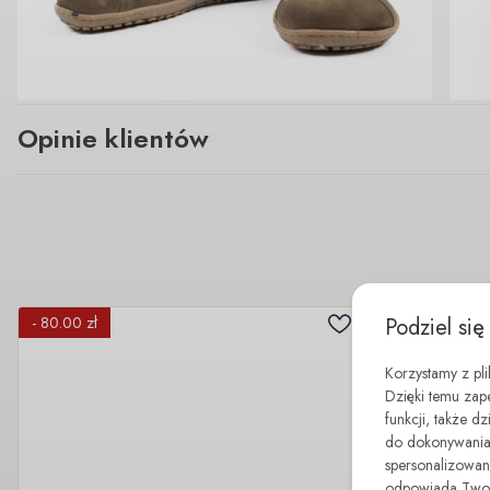
Opinie klientów
Podziel się
- 80.00 zł
Korzystamy z pl
Dzięki temu zap
funkcji, także d
do dokonywania 
spersonalizowane
odpowiada Twoim