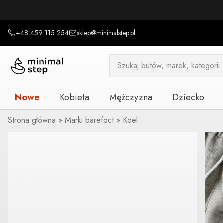
+48 459 115 254
sklep@minimalstep.pl
Wyszukiwarka
produktów
Nowe
Kobieta
Mężczyzna
Dziecko
Strona główna
»
Marki barefoot
»
Koel