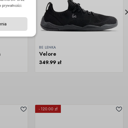
 prywatności.
enia
BE LENKA
n
Velore
349.99
zł
- 120.00 zł