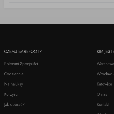
CZEMU BAREFOOT?
KIM JES
Polecani Specjaliści
Warszawa 
Codziennie
Wrocław –
Na haluksy
Katowice 
Korzyści
O nas
Jak dobrać?
Kontakt