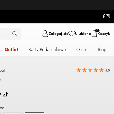
0
Zaloguj się
Ulubione
Koszyk
Outlet
Karty Podarunkowe
O nas
Blog
oot
5.0
e
9
zł
ive