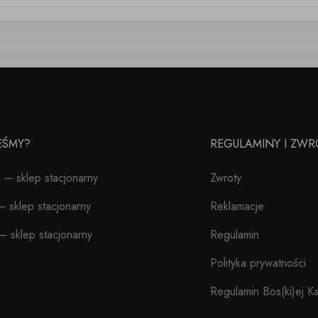
TEŚMY?
REGULAMINY I ZWR
– sklep stacjonarny
Zwroty
 sklep stacjonarny
Reklamacje
– sklep stacjonarny
Regulamin
Polityka prywatności
Regulamin Bos(ki)ej Ka