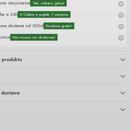
pne stacjonarnie
Tak, zobacz gdzie
łka w 24h
U Ciebie
w piątek, 7 sierpnia
owa dostawa od 300zł
Dostawa gratis!
 zwrot
Nie musisz nic drukować
y produktu
i dostawa