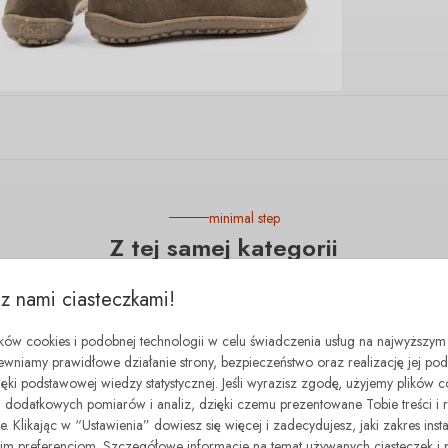
minimal step
Z tej samej kategorii
 z nami ciasteczkami!
- 100.00 zł
ików cookies i podobnej technologii w celu świadczenia usług na najwyższym
ewniamy prawidłowe działanie strony, bezpieczeństwo oraz realizację jej p
zięki podstawowej wiedzy statystycznej. Jeśli wyrazisz zgodę, użyjemy plików 
dodatkowych pomiarów i analiz, dzięki czemu prezentowane Tobie treści i 
. Klikając w “Ustawienia” dowiesz się więcej i zadecydujesz, jaki zakres insta
 preferencjom. Szczegółowe informacje na temat używanych ciasteczek i 