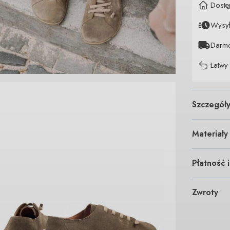
Dostę
Wysy
Darm
Łatwy
Szczegół
Materiały
Płatność 
Zwroty