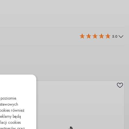
5.0
 poziomie.
odstawowych
cookies również
reklamy będą
lacji cookies
partnerów oraz