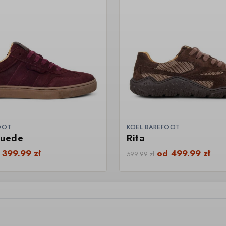
OOT
KOEL BAREFOOT
Suede
Rita
d
399.99
zł
od
499.99
zł
599.99
zł