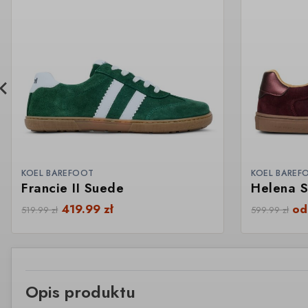
KOEL BAREFOOT
KOEL BAREF
Francie II Suede
Helena 
419.99
zł
o
519.99
zł
599.99
zł
Opis produktu