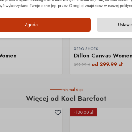
być wykorzystane Twoje dane (np. przez Google) znajdziesz w naszej polityce
Zgoda
Ustawi
XERO SHOES
Women
Dillon Canvas Wome
od
299.99
zł
399.99
zł
minimal step
Więcej od Koel Barefoot
- 100.00 zł