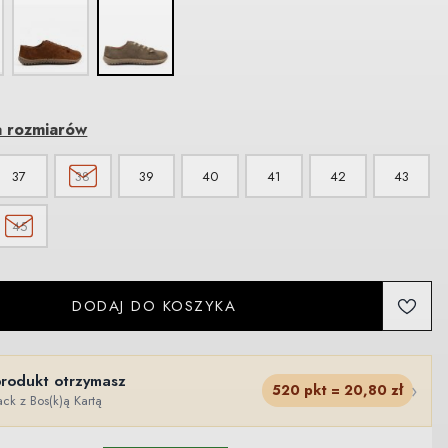
a rozmiarów
37
38
39
40
41
42
43
45
DODAJ DO KOSZYKA
produkt otrzymasz
›
520
pkt =
20,80
zł
ck z Bos(k)ą Kartą