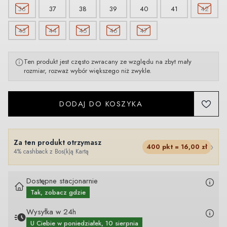
36
37
38
39
40
41
42
43
44
45
46
47
Ten produkt jest często zwracany ze względu na zbyt mały
rozmiar, rozważ wybór większego niż zwykle.
DODAJ DO KOSZYKA
Za ten produkt otrzymasz
›
400
pkt =
16,00
zł
4% cashback z Bos(k)ą Kartą
Dostępne stacjonarnie
Tak, zobacz gdzie
Wysyłka w 24h
U Ciebie
w poniedziałek, 10 sierpnia