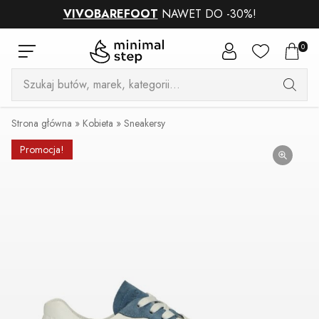
VIVOBAREFOOT
NAWET DO -30%!
0
Wyszukiwarka
produktów
Strona główna
»
Kobieta
»
Sneakersy
Promocja!