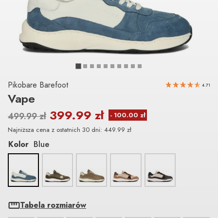
Pikobare Barefoot
4.71
Vape
399.99
zł
499.99
zł
Najniższa cena z ostatnich 30 dni:
449.99
zł
Kolor
Blue
Tabela rozmiarów