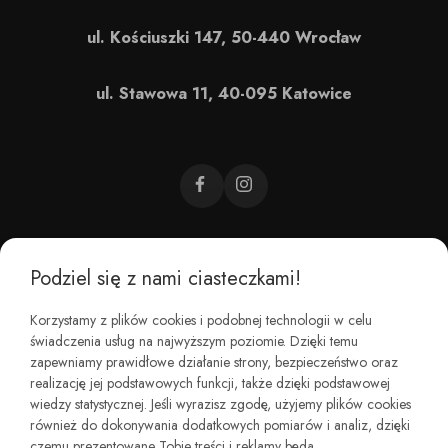
ul. Kościuszki 147, 50-440 Wrocław
ul. Stawowa 11, 40-095 Katowice
Podziel się z nami ciasteczkami!
CZEMU BAREFOOT?
Korzystamy z plików cookies i podobnej technologii w celu
świadczenia usług na najwyższym poziomie. Dzięki temu
KIM JESTEŚMY?
zapewniamy prawidłowe działanie strony, bezpieczeństwo oraz
realizację jej podstawowych funkcji, także dzięki podstawowej
wiedzy statystycznej. Jeśli wyrazisz zgodę, użyjemy plików cookies
REGULAMINY I ZWROTY
również do dokonywania dodatkowych pomiarów i analiz, dzięki
czemu prezentowane Tobie treści i reklamy będą