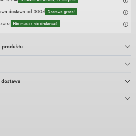
owa dostawa od 300zł
Dostawa gratis!
 zwrot
Nie musisz nic drukować
y produktu
i dostawa