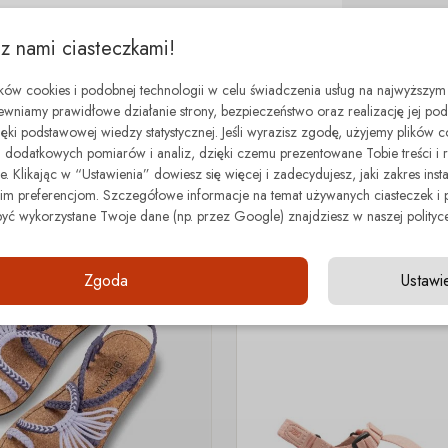
 z nami ciasteczkami!
ików cookies i podobnej technologii w celu świadczenia usług na najwyższym
ewniamy prawidłowe działanie strony, bezpieczeństwo oraz realizację jej p
zięki podstawowej wiedzy statystycznej. Jeśli wyrazisz zgodę, użyjemy plików 
dodatkowych pomiarów i analiz, dzięki czemu prezentowane Tobie treści i 
minimal step
. Klikając w “Ustawienia” dowiesz się więcej i zadecydujesz, jaki zakres insta
Z tej samej kategorii
 preferencjom. Szczegółowe informacje na temat używanych ciasteczek i 
być wykorzystane Twoje dane (np. przez Google) znajdziesz w naszej polityce
- 70.00 zł
Zgoda
Ustawi