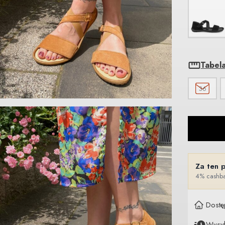
Tabel
36
Za ten 
4% cashba
Dostę
Wysy