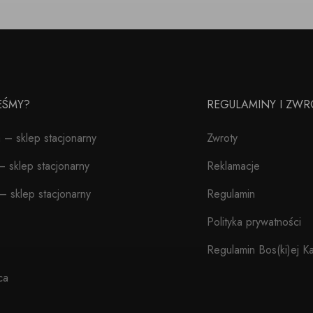
TEŚMY?
REGULAMINY I ZWR
– sklep stacjonarny
Zwroty
 sklep stacjonarny
Reklamacje
– sklep stacjonarny
Regulamin
Polityka prywatności
Regulamin Bos(ki)ej Ka
ca