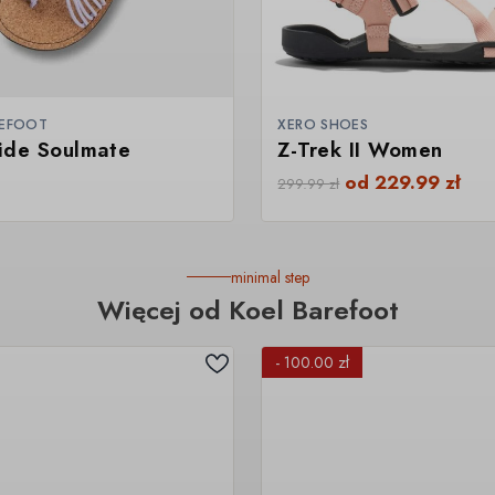
REFOOT
XERO SHOES
ide Soulmate
Z-Trek II Women
od
229.99
zł
299.99
zł
minimal step
Więcej od Koel Barefoot
- 100.00 zł