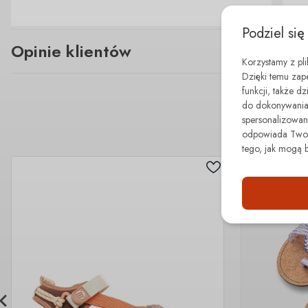
Podziel się
Opinie klientów
Korzystamy z pl
Dzięki temu zap
funkcji, także d
do dokonywania 
spersonalizowane
odpowiada Twoim
tego, jak mogą 