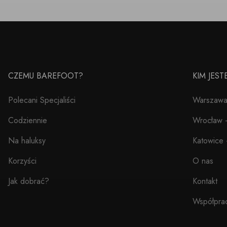
CZEMU BAREFOOT?
KIM JES
Polecani Specjaliści
Warszawa 
Codziennie
Wrocław –
Na haluksy
Katowice 
Korzyści
O nas
Jak dobrać?
Kontakt
Współpra