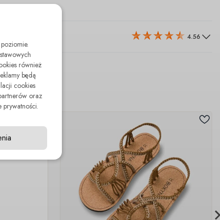
4.56
 poziomie.
odstawowych
cookies również
reklamy będą
lacji cookies
partnerów oraz
 prywatności.
enia