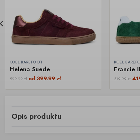
KOEL BAREFOOT
KOEL BAREF
Helena Suede
Francie 
od
399.99
zł
41
599.99
zł
519.99
zł
Opis produktu