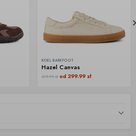
KOEL BAREFOOT
Hazel Canvas
od
299.99
zł
419.99
zł