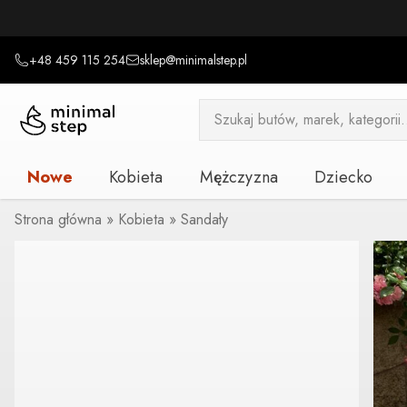
+48 459 115 254
sklep@minimalstep.pl
Wyszukiwarka
produktów
Nowe
Kobieta
Mężczyzna
Dziecko
Strona główna
»
Kobieta
»
Sandały