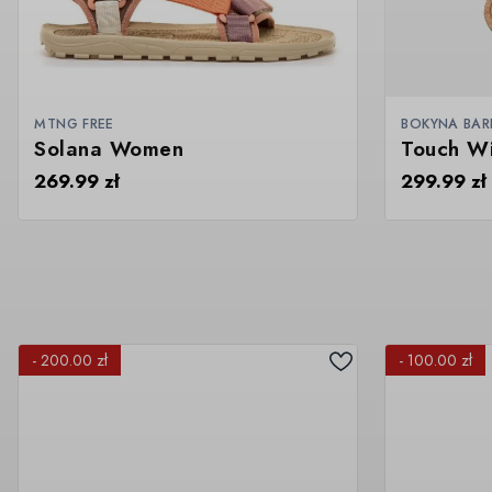
MTNG FREE
BOKYNA BA
Solana Women
Touch W
269.99
zł
299.99
zł
- 200.00 zł
- 100.00 zł