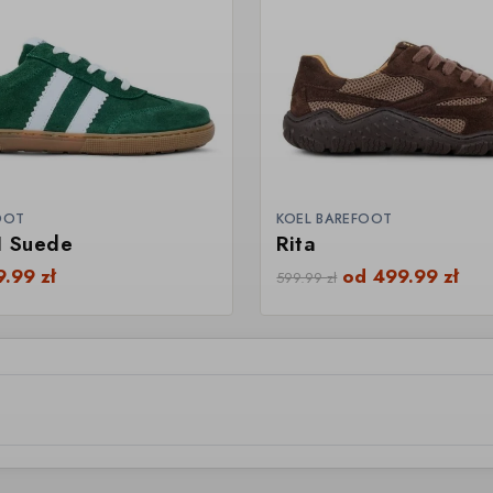
OOT
KOEL BAREFOOT
II Suede
Rita
9.99
zł
od
499.99
zł
599.99
zł