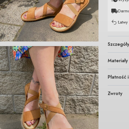
Darm
Łatwy
Szczegół
Materiały
Płatność 
Zwroty