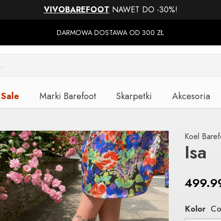
VIVOBAREFOOT
NAWET DO -30%!
DARMOWA DOSTAWA OD 300 ZŁ
Sale
Marki Barefoot
Skarpetki
Akcesoria
Koel Baref
Isa
499.
Kolor
Co