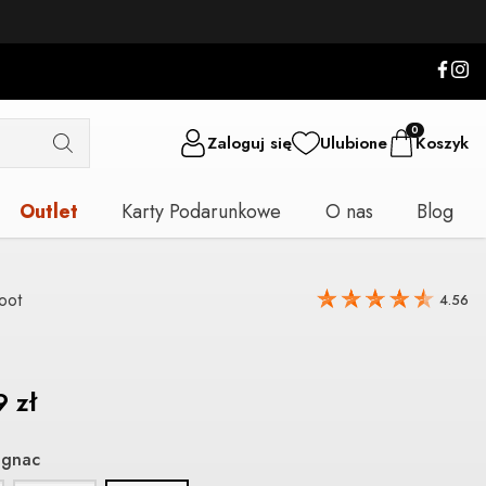
0
Zaloguj się
Ulubione
Koszyk
Outlet
Karty Podarunkowe
O nas
Blog
oot
4.56
99
zł
gnac