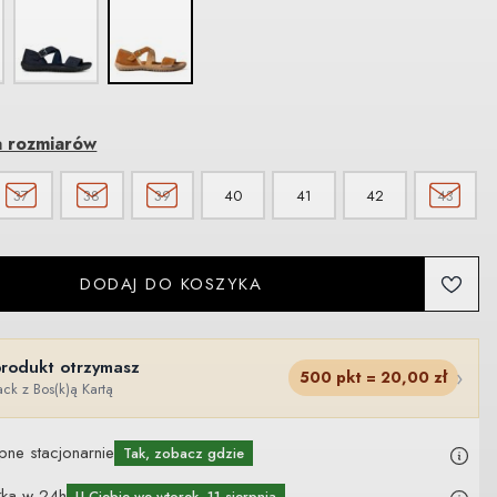
a rozmiarów
37
38
39
40
41
42
43
DODAJ DO KOSZYKA
produkt otrzymasz
›
500
pkt =
20,00
zł
ck z Bos(k)ą Kartą
pne stacjonarnie
Tak, zobacz gdzie
łka w 24h
U Ciebie
we wtorek, 11 sierpnia