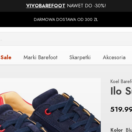
VIVOBAREFOOT
NAWET DO -30%!
DARMOWA DOSTAWA OD 300 ZŁ
Sale
Marki Barefoot
Skarpetki
Akcesoria
Koel Baref
Ilo 
519.9
Kolor
Bl