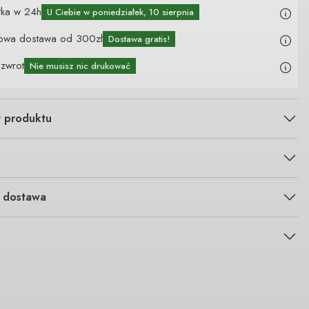
łka w 24h
U Ciebie
w poniedziałek, 10 sierpnia
owa dostawa od 300zł
Dostawa gratis!
 zwrot
Nie musisz nic drukować
y produktu
i dostawa