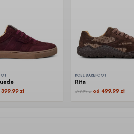
OOT
KOEL BAREFOOT
Suede
Rita
d
399.99
zł
od
499.99
zł
599.99
zł