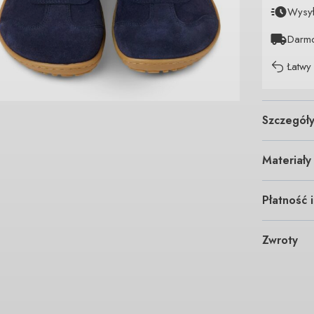
Wysy
Darm
Łatwy
Szczegół
Materiały
Płatność 
Zwroty