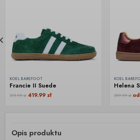
KOEL BAREFOOT
KOEL BAREF
Francie II Suede
Helena 
419.99
zł
o
519.99
zł
599.99
zł
Opis produktu