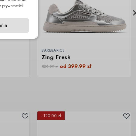
 prywatności.
enia
BAREBARICS
Zing Fresh
od
399.99
zł
509.99
zł
- 120.00 zł