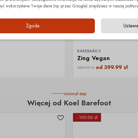
być wykorzystane Twoje dane (np. przez Google) znajdziesz w naszej polityce
Zgoda
Ustawi
BAREBARICS
Zing Vegan
od
399.99
zł
509.99
zł
minimal step
Więcej od Koel Barefoot
- 100.00 zł