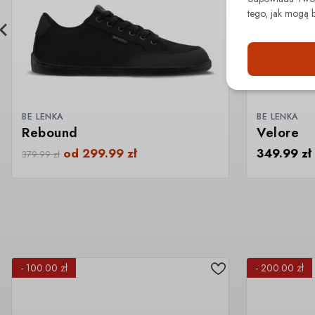
tego, jak mogą 
BE LENKA
BE LENKA
Rebound
Velore
od
299.99
zł
349.99
zł
379.99
zł
- 100.00 zł
- 200.00 zł