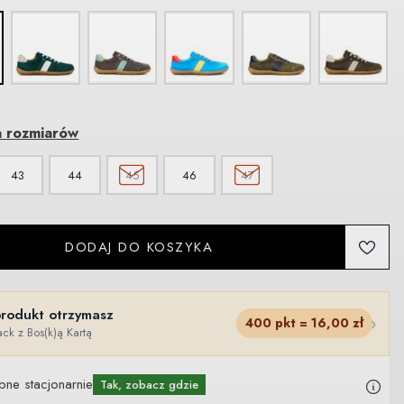
a rozmiarów
43
44
45
46
47
DODAJ DO KOSZYKA
produkt otrzymasz
›
400
pkt =
16,00
zł
ck z Bos(k)ą Kartą
pne stacjonarnie
Tak, zobacz gdzie