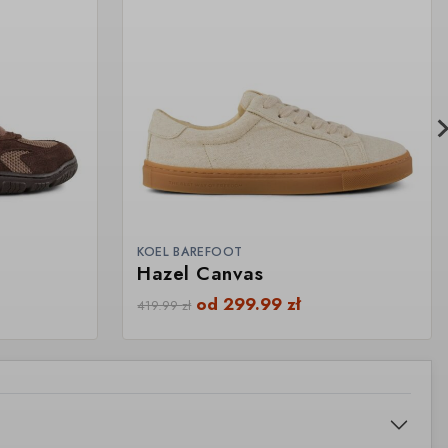
KOEL BAREFOOT
Hazel Canvas
od
299.99
zł
419.99
zł