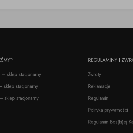
TEŚMY?
REGULAMINY I ZWR
– sklep stacjonarny
Zwroty
 sklep stacjonarny
Reklamacje
– sklep stacjonarny
Regulamin
Polityka prywatności
Regulamin Bos(ki)ej Ka