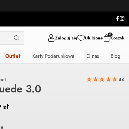
0
Zaloguj się
Ulubione
Koszyk
Outlet
Karty Podarunkowe
O nas
Blog
oot
5.0
Suede 3.0
9
zł
ue