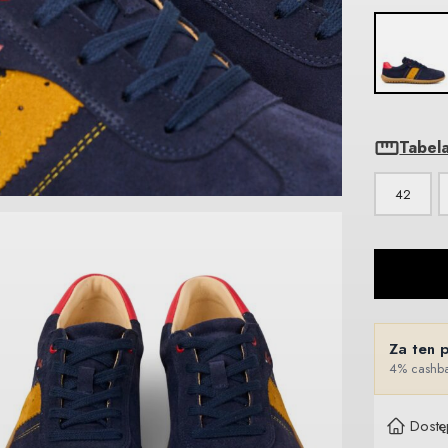
Tabel
42
Za ten 
4% cashba
Dostę