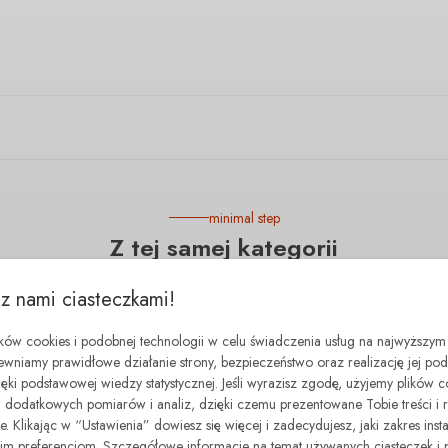
minimal step
Z tej samej kategorii
 z nami ciasteczkami!
- 110.00 zł
ików cookies i podobnej technologii w celu świadczenia usług na najwyższym
ewniamy prawidłowe działanie strony, bezpieczeństwo oraz realizację jej p
zięki podstawowej wiedzy statystycznej. Jeśli wyrazisz zgodę, użyjemy plików 
dodatkowych pomiarów i analiz, dzięki czemu prezentowane Tobie treści i 
. Klikając w “Ustawienia” dowiesz się więcej i zadecydujesz, jaki zakres insta
 preferencjom. Szczegółowe informacje na temat używanych ciasteczek i 