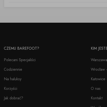
CZEMU BAREFOOT?
KIM JES
Polecani Specjaliści
Warszawa 
Codziennie
Wrocław –
Na haluksy
Katowice 
Korzyści
O nas
Jak dobrać?
Kontakt