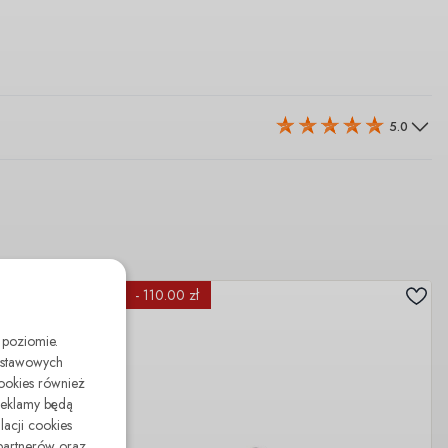
5.0
- 110.00 zł
 poziomie.
odstawowych
cookies również
reklamy będą
lacji cookies
partnerów oraz