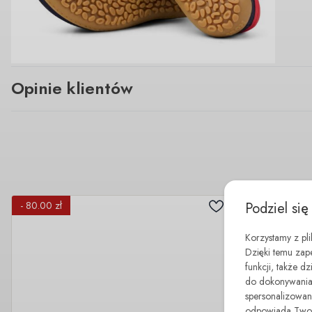
Opinie klientów
Podziel się
- 80.00 zł
Korzystamy z pl
Dzięki temu zap
funkcji, także d
do dokonywania 
spersonalizowane
odpowiada Twoim