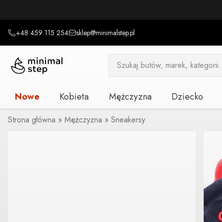
+48 459 115 254
sklep@minimalstep.pl
Wyszukiwarka
produktów
Nowe
Kobieta
Mężczyzna
Dziecko
Strona główna
»
Mężczyzna
»
Sneakersy