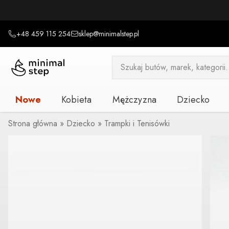
+48 459 115 254
sklep@minimalstep.pl
Wyszukiwarka
produktów
Nowe
Kobieta
Mężczyzna
Dziecko
Strona główna
»
Dziecko
»
Trampki i Tenisówki