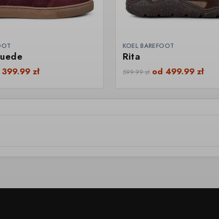
OOT
KOEL BAREFOOT
Suede
Rita
d
399.99
zł
od
499.99
zł
599.99
zł