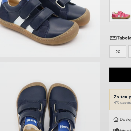
Tabel
20
Za ten 
4% cashba
Dostę
Wysy