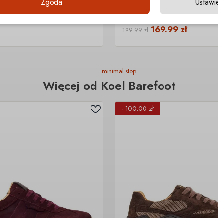
Zgoda
Ustawi
OOT
MTNG FREE
t
Canvas Junior
169.99
zł
199.99
zł
minimal step
Więcej od Koel Barefoot
- 100.00 zł