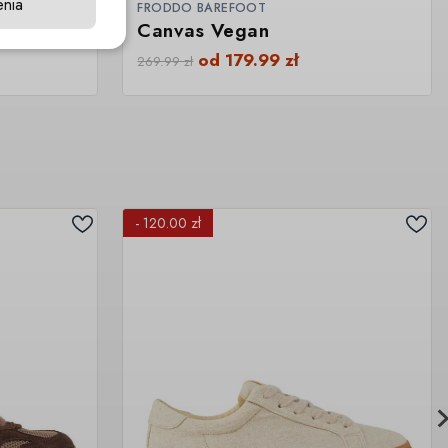
enia
FRODDO BAREFOOT
Canvas Vegan
od
179.99
zł
269.99
zł
- 120.00 zł