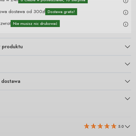
owa dostawa od 300zł
Dostawa gratis!
 zwrot
Nie musisz nic drukować
y produktu
i dostawa
5.0