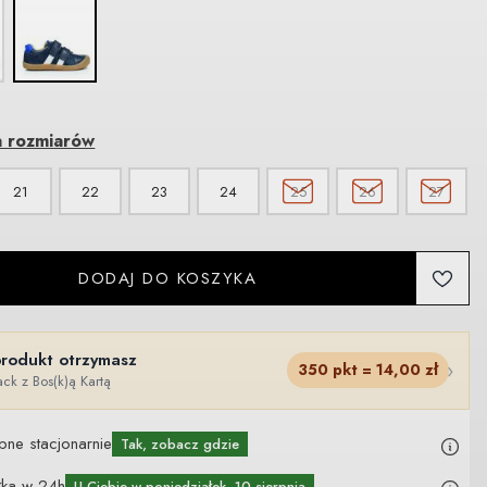
a rozmiarów
21
22
23
24
25
26
27
DODAJ DO KOSZYKA
produkt otrzymasz
›
350
pkt =
14,00
zł
ck z Bos(k)ą Kartą
pne stacjonarnie
Tak, zobacz gdzie
łka w 24h
U Ciebie
w poniedziałek, 10 sierpnia