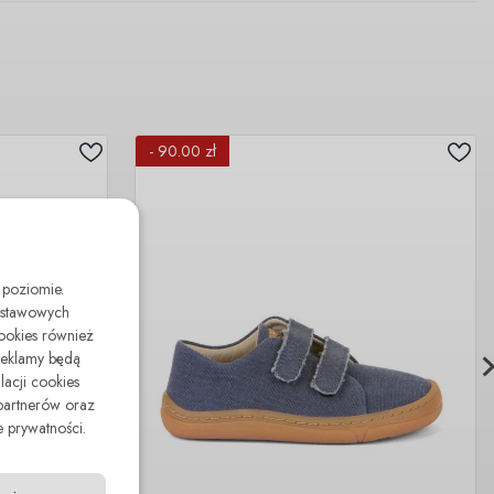
- 90.00 zł
 poziomie.
odstawowych
cookies również
reklamy będą
lacji cookies
partnerów oraz
 prywatności.