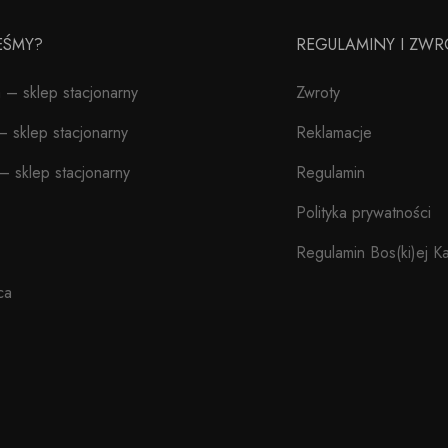
TEŚMY?
REGULAMINY I ZWR
– sklep stacjonarny
Zwroty
 sklep stacjonarny
Reklamacje
– sklep stacjonarny
Regulamin
Polityka prywatności
Regulamin Bos(ki)ej Ka
ca