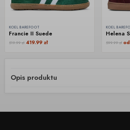
KOEL BAREFOOT
KOEL BAREF
Francie II Suede
Helena 
419.99
zł
o
519.99
zł
599.99
zł
Opis produktu