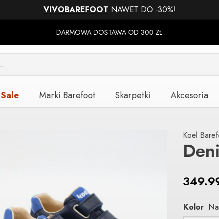
VIVOBAREFOOT
NAWET DO -30%!
DARMOWA DOSTAWA OD 300 ZŁ
Sale
Marki Barefoot
Skarpetki
Akcesoria
Koel Baref
Den
349.9
Kolor
Na