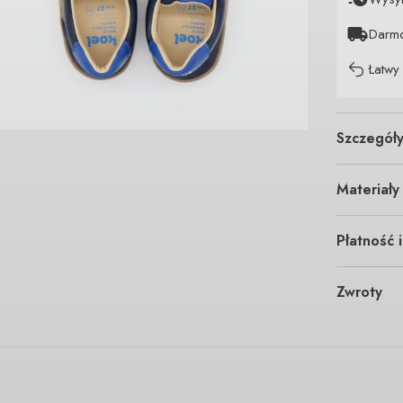
Darm
Łatwy
Szczegół
Materiały
Płatność 
Zwroty