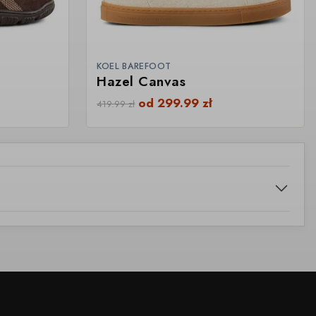
KOEL BAREFOOT
Hazel Canvas
od
299.99
zł
419.99
zł