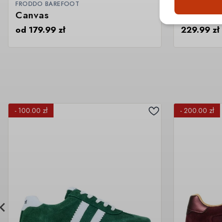
FRODDO BAREFOOT
KOEL BAREF
Canvas
Dud Prin
od
179.99
zł
229.99
zł
- 100.00 zł
- 200.00 zł