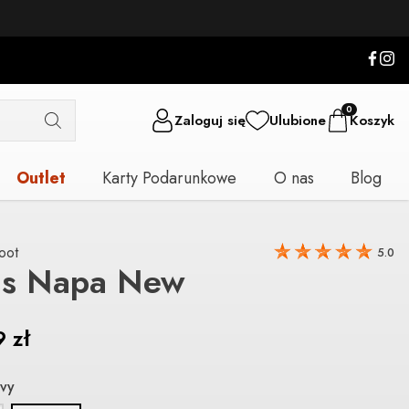
0
Zaloguj się
Ulubione
Koszyk
Outlet
Karty Podarunkowe
O nas
Blog
oot
5.0
is Napa New
9
zł
vy