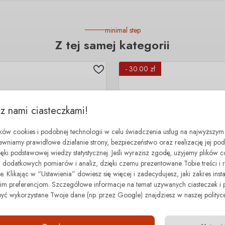
minimal step
Z tej samej kategorii
- 30.00 zł
 z nami ciasteczkami!
ików cookies i podobnej technologii w celu świadczenia usług na najwyższym
ewniamy prawidłowe działanie strony, bezpieczeństwo oraz realizację jej p
zięki podstawowej wiedzy statystycznej. Jeśli wyrazisz zgodę, użyjemy plików 
dodatkowych pomiarów i analiz, dzięki czemu prezentowane Tobie treści i 
. Klikając w “Ustawienia” dowiesz się więcej i zadecydujesz, jaki zakres insta
 preferencjom. Szczegółowe informacje na temat używanych ciasteczek i 
być wykorzystane Twoje dane (np. przez Google) znajdziesz w naszej polityce