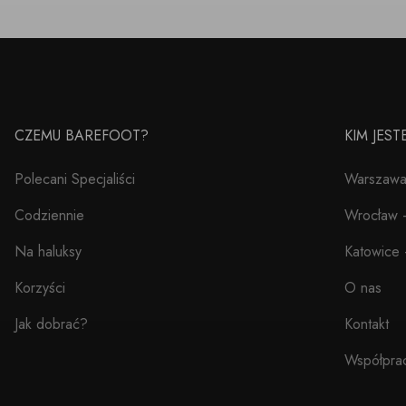
CZEMU BAREFOOT?
KIM JES
Polecani Specjaliści
Warszawa 
Codziennie
Wrocław –
Na haluksy
Katowice 
Korzyści
O nas
Jak dobrać?
Kontakt
Współpra