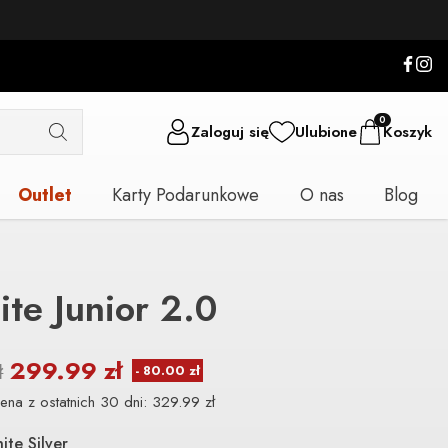
0
Zaloguj się
Ulubione
Koszyk
Outlet
Karty Podarunkowe
O nas
Blog
lite Junior 2.0
299.99
zł
ł
ena z ostatnich 30 dni:
329.99
zł
ite Silver