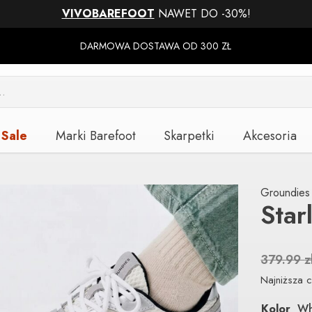
VIVOBAREFOOT
NAWET DO -30%!
DARMOWA DOSTAWA OD 300 ZŁ
Sale
Marki Barefoot
Skarpetki
Akcesoria
Groundies
Star
379.99
z
Najniższa c
Kolor
Wh