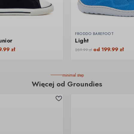
FRODDO BAREFOOT
unior
Light
9.99
zł
od
199.99
zł
289.99
zł
minimal step
Więcej od Groundies