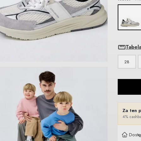
Tabel
28
Za ten 
4% cashba
Dostę