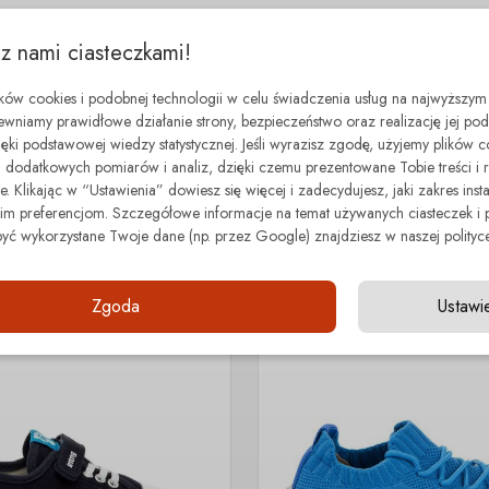
 z nami ciasteczkami!
ików cookies i podobnej technologii w celu świadczenia usług na najwyższym
ewniamy prawidłowe działanie strony, bezpieczeństwo oraz realizację jej p
zięki podstawowej wiedzy statystycznej. Jeśli wyrazisz zgodę, użyjemy plików 
dodatkowych pomiarów i analiz, dzięki czemu prezentowane Tobie treści i 
minimal step
. Klikając w “Ustawienia” dowiesz się więcej i zadecydujesz, jaki zakres insta
Z tej samej kategorii
 preferencjom. Szczegółowe informacje na temat używanych ciasteczek i 
być wykorzystane Twoje dane (np. przez Google) znajdziesz w naszej polityce
- 90.00 zł
Zgoda
Ustawi