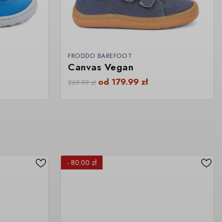
FRODDO BAREFOOT
Canvas Vegan
od
179.99
zł
269.99
zł
- 80.00 zł