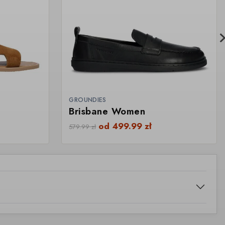
GROUNDIES
Brisbane Women
od
499.99
zł
579.99
zł