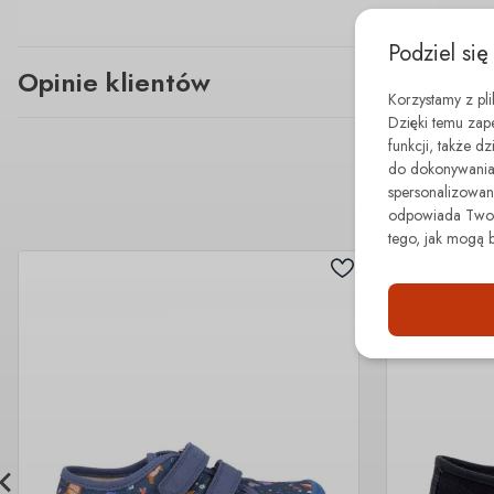
Podziel się
Opinie klientów
Korzystamy z pl
Dzięki temu zap
funkcji, także d
do dokonywania 
spersonalizowane
odpowiada Twoim
tego, jak mogą 
- 30.00 zł