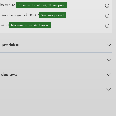
łka w 24h
U Ciebie
we wtorek, 11 sierpnia
owa dostawa od 300zł
Dostawa gratis!
 zwrot
Nie musisz nic drukować
y produktu
i dostawa