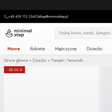
+48 459 115 254
sklep@minimalstep.pl
Wyszukiwarka
produktów
Nowe
Kobieta
Mężczyzna
Dziecko
Strona główna
»
Dziecko
»
Trampki i Tenisówki
- 80.00 zł