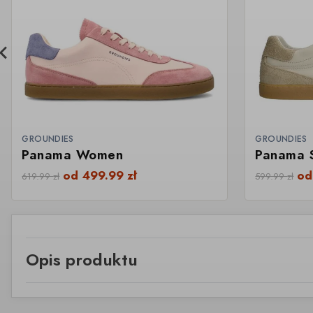
GROUNDIES
GROUNDIES
Panama Women
Panama 
od
499.99
zł
o
619.99
zł
599.99
zł
Opis produktu