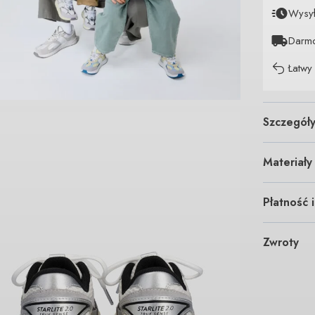
Wysy
Darm
Łatwy
Szczegół
Materiały
Płatność 
Zwroty