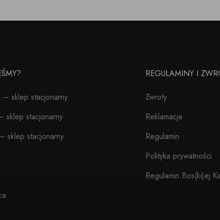
TEŚMY?
REGULAMINY I ZWR
– sklep stacjonarny
Zwroty
 sklep stacjonarny
Reklamacje
– sklep stacjonarny
Regulamin
Polityka prywatności
Regulamin Bos(ki)ej Ka
ca