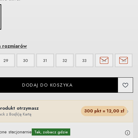
a rozmiarów
29
30
31
32
33
34
35
DODAJ DO KOSZYKA
produkt otrzymasz
›
300
pkt =
12,00
zł
ck z Bos(k)ą Kartą
pne stacjonarnie
Tak, zobacz gdzie