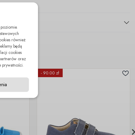
 poziomie.
odstawowych
cookies również
reklamy będą
lacji cookies
partnerów oraz
 prywatności.
- 90.00 zł
enia