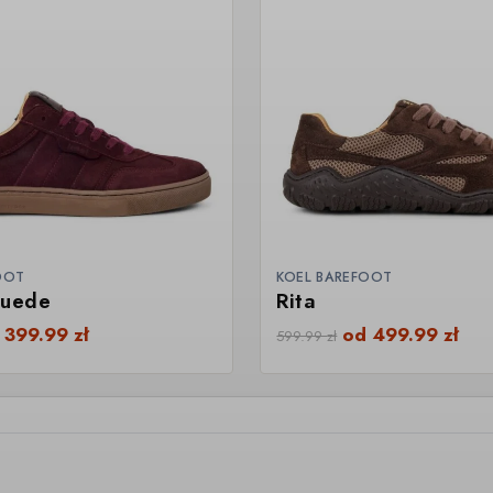
OOT
KOEL BAREFOOT
Suede
Rita
d
399.99
zł
od
499.99
zł
599.99
zł