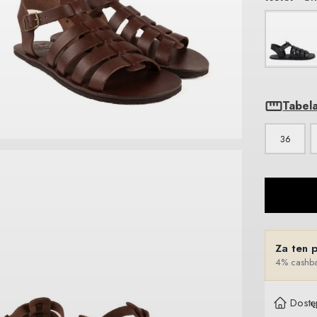
Tabel
36
Za ten 
4% cashba
Dostę