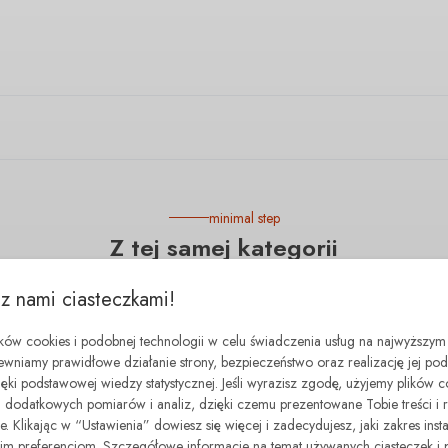
minimal step
Z tej samej kategorii
 z nami ciasteczkami!
- 70.00 zł
ików cookies i podobnej technologii w celu świadczenia usług na najwyższym
ewniamy prawidłowe działanie strony, bezpieczeństwo oraz realizację jej p
zięki podstawowej wiedzy statystycznej. Jeśli wyrazisz zgodę, użyjemy plików 
dodatkowych pomiarów i analiz, dzięki czemu prezentowane Tobie treści i 
. Klikając w “Ustawienia” dowiesz się więcej i zadecydujesz, jaki zakres insta
 preferencjom. Szczegółowe informacje na temat używanych ciasteczek i 