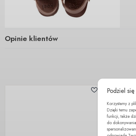
Opinie klientów
Podziel się
Korzystamy z pl
Dzięki temu zap
funkcji, także d
do dokonywania 
spersonalizowane
odpowiada Twoim