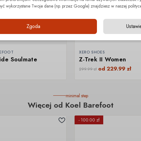
być wykorzystane Twoje dane (np. przez Google) znajdziesz w naszej polityce
Zgoda
Ustawi
REFOOT
XERO SHOES
ide Soulmate
Z-Trek II Women
od
229.99
zł
299.99
zł
minimal step
Więcej od Koel Barefoot
- 100.00 zł