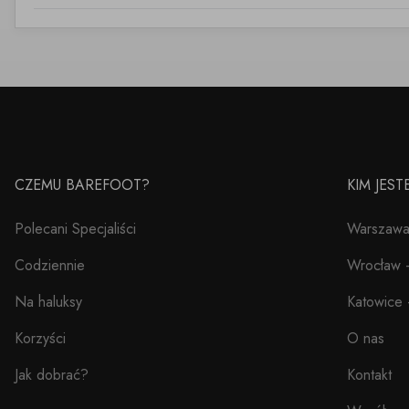
CZEMU BAREFOOT?
KIM JES
Polecani Specjaliści
Warszawa 
Codziennie
Wrocław –
Na haluksy
Katowice 
Korzyści
O nas
Jak dobrać?
Kontakt