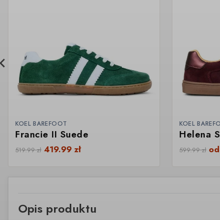
KOEL BAREFOOT
KOEL BAREF
Francie II Suede
Helena 
419.99
zł
o
519.99
zł
599.99
zł
Opis produktu