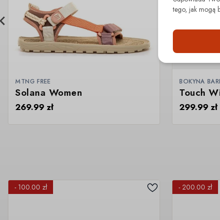
tego, jak mogą 
MTNG FREE
BOKYNA BA
Solana Women
Touch W
269.99
zł
299.99
zł
- 100.00 zł
- 200.00 zł