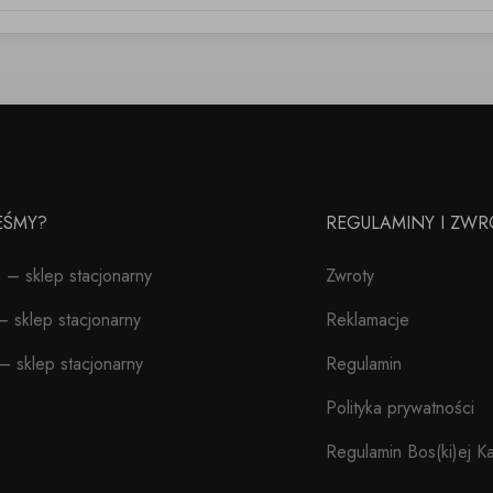
TEŚMY?
REGULAMINY I ZWR
– sklep stacjonarny
Zwroty
 sklep stacjonarny
Reklamacje
– sklep stacjonarny
Regulamin
Polityka prywatności
Regulamin Bos(ki)ej Ka