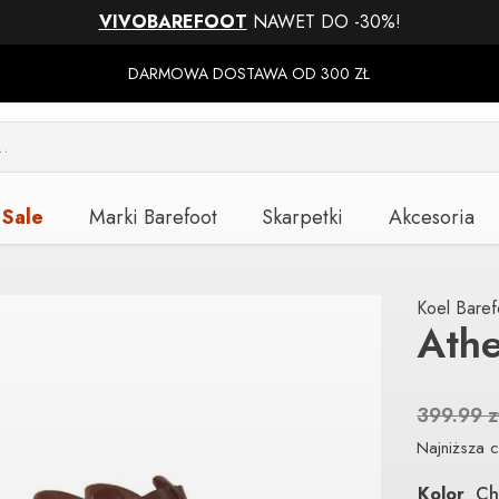
VIVOBAREFOOT
NAWET DO -30%!
DARMOWA DOSTAWA OD 300 ZŁ
Sale
Marki Barefoot
Skarpetki
Akcesoria
Koel Baref
Ath
399.99
z
Najniższa c
Kolor
Ch