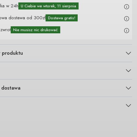
łka w 24h
U Ciebie
we wtorek, 11 sierpnia
owa dostawa od 300zł
Dostawa gratis!
 zwrot
Nie musisz nic drukować
y produktu
i dostawa