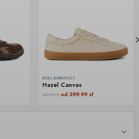
KOEL BAREFOOT
Hazel Canvas
od
299.99
zł
419.99
zł