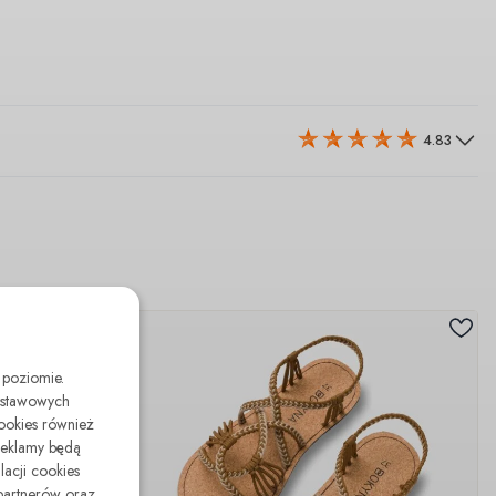
4.83
 poziomie.
odstawowych
cookies również
reklamy będą
lacji cookies
partnerów oraz