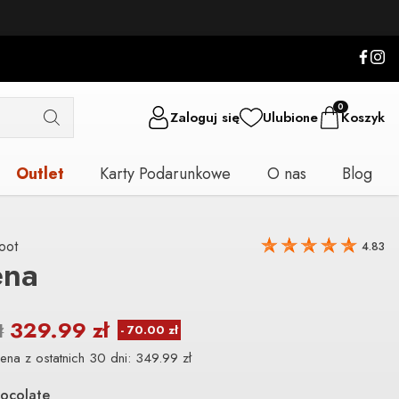
0
Zaloguj się
Ulubione
Koszyk
Outlet
Karty Podarunkowe
O nas
Blog
oot
4.83
ena
329.99
zł
ł
ena z ostatnich 30 dni:
349.99
zł
ocolate