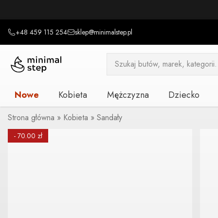
+48 459 115 254
sklep@minimalstep.pl
Wyszukiwarka
produktów
Nowe
Kobieta
Mężczyzna
Dziecko
Strona główna
»
Kobieta
»
Sandały
- 70.00 zł