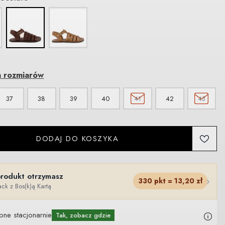
a rozmiarów
37
38
39
40
41
42
43
DODAJ DO KOSZYKA
produkt otrzymasz
›
330
pkt =
13,20
zł
ck z Bos(k)ą Kartą
pne stacjonarnie
Tak, zobacz gdzie