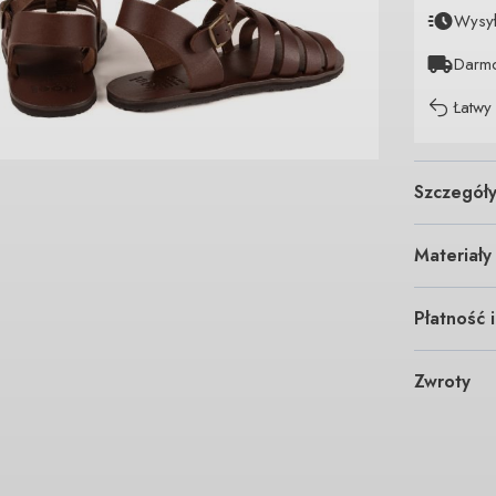
Wysy
Darm
Łatwy
Szczegół
Materiały
Płatność 
Zwroty