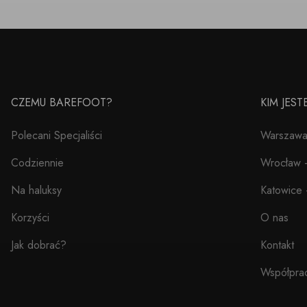
CZEMU BAREFOOT?
KIM JES
Polecani Specjaliści
Warszawa 
Codziennie
Wrocław –
Na haluksy
Katowice 
Korzyści
O nas
Jak dobrać?
Kontakt
Współpra