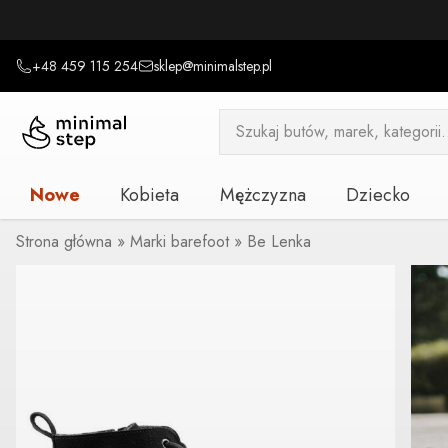
+48 459 115 254
sklep@minimalstep.pl
Wyszukiwarka
produktów
Nowe
Kobieta
Mężczyzna
Dziecko
Strona główna
»
Marki barefoot
»
Be Lenka