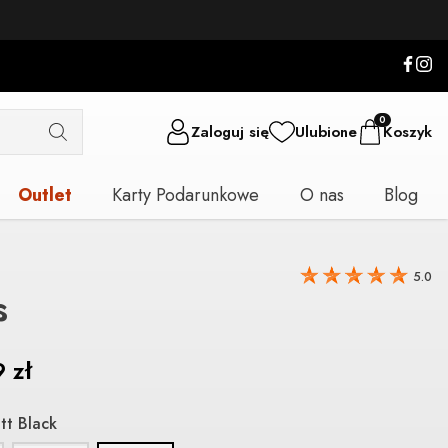
0
Zaloguj się
Ulubione
Koszyk
Outlet
Karty Podarunkowe
O nas
Blog
5.0
s
9
zł
tt Black