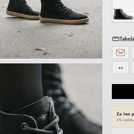
Tabel
36
44
Za ten 
4% cashba