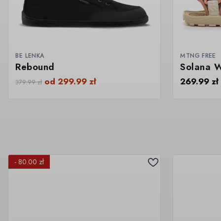
BE LENKA
MTNG FREE
Rebound
Solana 
od
299.99
zł
269.99
zł
379.99
zł
- 80.00 zł