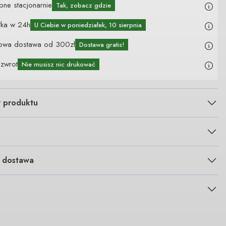
pne stacjonarnie
Tak, zobacz gdzie
łka w 24h
U Ciebie
w poniedziałek, 10 sierpnia
owa dostawa od 300zł
Dostawa gratis!
 zwrot
Nie musisz nic drukować
y produktu
i dostawa