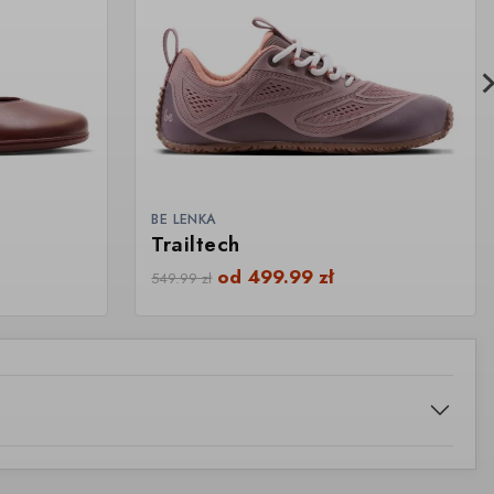
BE LENKA
Trailtech
od
499.99
zł
549.99
zł