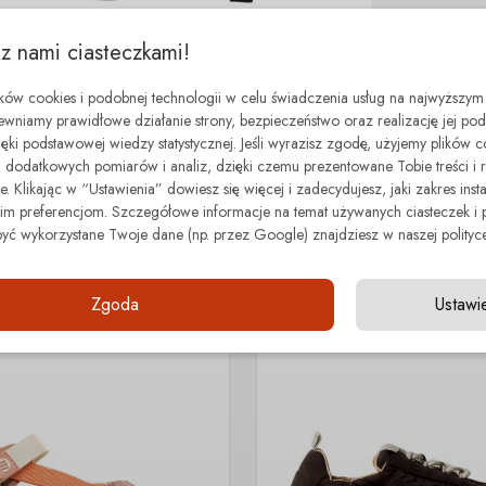
 z nami ciasteczkami!
ików cookies i podobnej technologii w celu świadczenia usług na najwyższym
ewniamy prawidłowe działanie strony, bezpieczeństwo oraz realizację jej p
zięki podstawowej wiedzy statystycznej. Jeśli wyrazisz zgodę, użyjemy plików 
dodatkowych pomiarów i analiz, dzięki czemu prezentowane Tobie treści i 
minimal step
. Klikając w “Ustawienia” dowiesz się więcej i zadecydujesz, jaki zakres insta
Z tej samej kategorii
 preferencjom. Szczegółowe informacje na temat używanych ciasteczek i 
być wykorzystane Twoje dane (np. przez Google) znajdziesz w naszej polityce
Zgoda
Ustawi