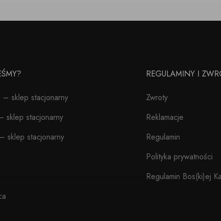
TEŚMY?
REGULAMINY I ZWR
– sklep stacjonarny
Zwroty
 sklep stacjonarny
Reklamacje
– sklep stacjonarny
Regulamin
Polityka prywatności
Regulamin Bos(ki)ej Ka
ca