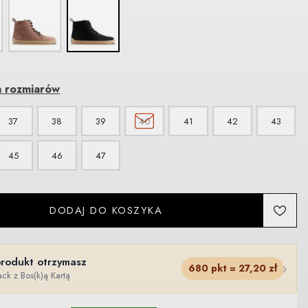
a rozmiarów
37
38
39
40
41
42
43
45
46
47
DODAJ DO KOSZYKA
produkt otrzymasz
›
680
pkt =
27,20
zł
ck z Bos(k)ą Kartą