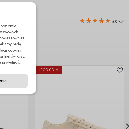
5.0
 poziomie.
odstawowych
cookies również
reklamy będą
lacji cookies
partnerów oraz
 prywatności.
- 100.00 zł
enia