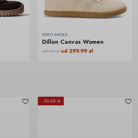
XERO SHOES
Dillon Canvas Women
od
299.99
zł
399.99
zł
- 50.00 zł