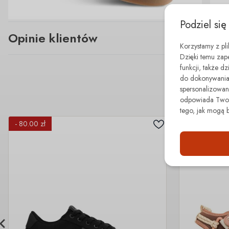
Podziel się
Opinie klientów
Korzystamy z pl
Dzięki temu zap
funkcji, także d
do dokonywania 
spersonalizowane
odpowiada Twoim
tego, jak mogą 
- 80.00 zł