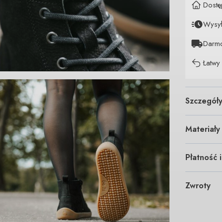
Dostę
Wysy
Darm
Łatwy
Szczegół
Materiały
Płatność 
Zwroty