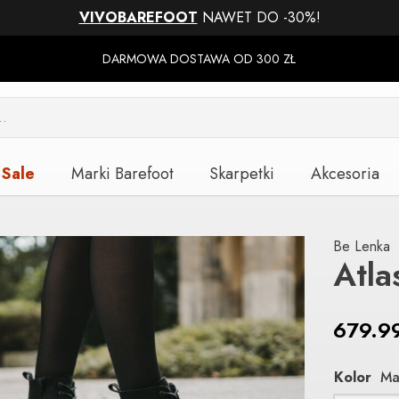
VIVOBAREFOOT
NAWET DO -30%!
DARMOWA DOSTAWA OD 300 ZŁ
Sale
Marki Barefoot
Skarpetki
Akcesoria
Be Lenka
Atla
679.9
Kolor
Ma