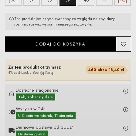
36
37
38
39
40
41
42
Ten produkt jest często zwracany ze względu na zbyt duży
rozmiar, rozważ wybór mniejszego niż zwykle.
DODAJ DO KOSZYKA
Za ten produkt otrzymasz
›
460
pkt =
18,40
zł
4% cashback z Bos(k)ą Kartą
Dostępne stacjonarnie
Tak, zobacz gdzie
Wysyłka w 24h
U Ciebie
we wtorek, 11 sierpnia
Darmowa dostawa od 300zł
Dostawa gratis!