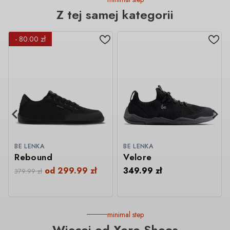
Z tej samej kategorii
- 80.00 zł
BE LENKA
BE LENKA
Rebound
Velore
od
299.99
zł
349.99
zł
379.99
zł
minimal step
Więcej od Xero Shoes