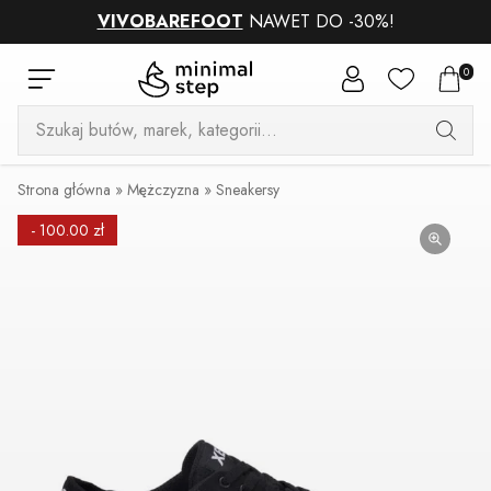
VIVOBAREFOOT
NAWET DO -30%!
0
Wyszukiwarka
produktów
Strona główna
»
Mężczyzna
»
Sneakersy
- 100.00 zł