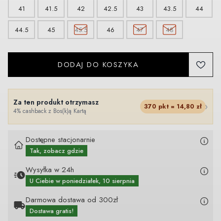
41
41.5
42
42.5
43
43.5
44
44.5
45
45.5
46
47
48
DODAJ DO KOSZYKA
Za ten produkt otrzymasz
›
370
pkt =
14,80
zł
4% cashback z Bos(k)ą Kartą
Dostępne stacjonarnie
Tak, zobacz gdzie
Wysyłka w 24h
U Ciebie
w poniedziałek, 10 sierpnia
Darmowa dostawa od 300zł
Dostawa gratis!