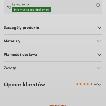
Łatwy zwrot
Nie musisz nic drukować
Szczegóły produktu
Materiały
Płatność i dostawa
Zwroty
Opinie klientów
5.0
minimal step