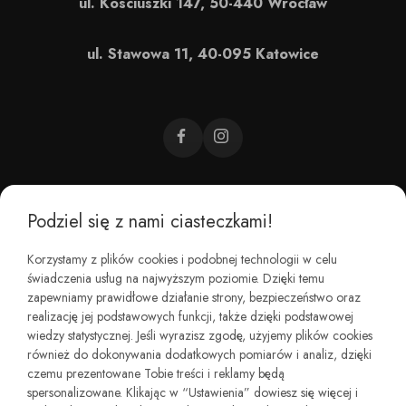
ul. Kościuszki 147, 50-440 Wrocław
ul. Stawowa 11, 40-095 Katowice
Podziel się z nami ciasteczkami!
CZEMU BAREFOOT?
Korzystamy z plików cookies i podobnej technologii w celu
świadczenia usług na najwyższym poziomie. Dzięki temu
KIM JESTEŚMY?
zapewniamy prawidłowe działanie strony, bezpieczeństwo oraz
realizację jej podstawowych funkcji, także dzięki podstawowej
wiedzy statystycznej. Jeśli wyrazisz zgodę, użyjemy plików cookies
REGULAMINY I ZWROTY
również do dokonywania dodatkowych pomiarów i analiz, dzięki
czemu prezentowane Tobie treści i reklamy będą
spersonalizowane. Klikając w “Ustawienia” dowiesz się więcej i