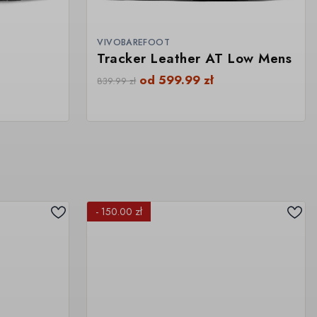
VIVOBAREFOOT
Tracker Leather AT Low Mens
od
599.99
zł
839.99
zł
- 150.00 zł