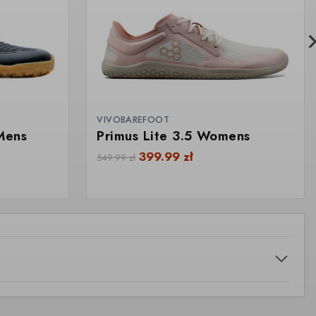
VIVOBAREFOOT
 Mens
Primus Lite 3.5 Womens
399.99
zł
549.99
zł