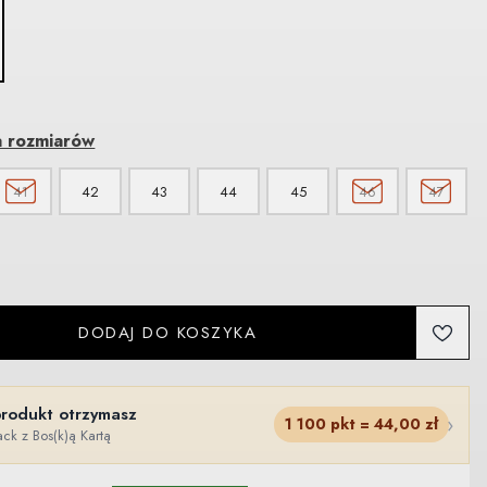
a rozmiarów
41
42
43
44
45
46
47
DODAJ DO KOSZYKA
produkt otrzymasz
›
1 100
pkt =
44,00
zł
ck z Bos(k)ą Kartą