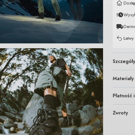
Dostę
Wysy
Darm
Łatwy
Szczegół
Materiały
Płatność 
Zwroty