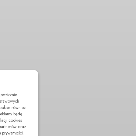
 poziomie.
odstawowych
cookies również
reklamy będą
lacji cookies
partnerów oraz
 prywatności.