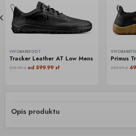
VIVOBAREFOOT
VIVOBAREF
Tracker Leather AT Low Mens
Primus T
od
599.99
zł
4
839.99
zł
699.99
zł
Opis produktu