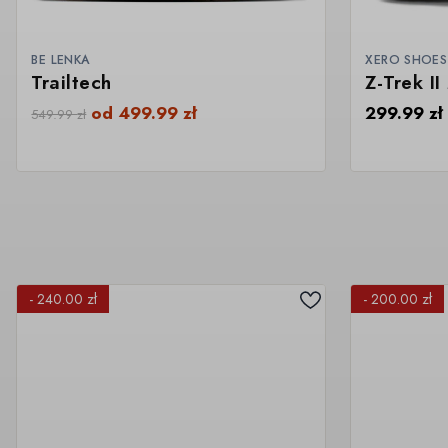
BE LENKA
XERO SHOES
Trailtech
Z-Trek I
od
499.99
zł
299.99
zł
549.99
zł
- 240.00 zł
- 200.00 zł