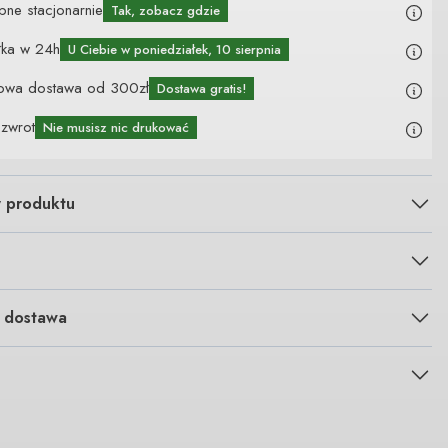
pne stacjonarnie
Tak, zobacz gdzie
łka w 24h
U Ciebie
w poniedziałek, 10 sierpnia
owa dostawa od 300zł
Dostawa gratis!
 zwrot
Nie musisz nic drukować
y produktu
i dostawa