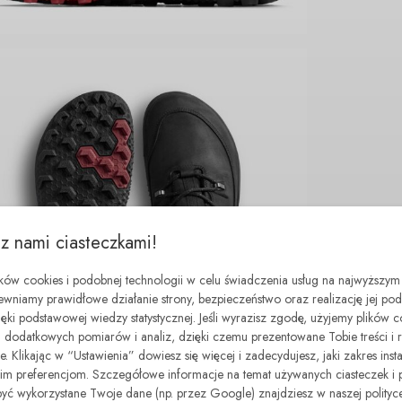
 z nami ciasteczkami!
ików cookies i podobnej technologii w celu świadczenia usług na najwyższym
ewniamy prawidłowe działanie strony, bezpieczeństwo oraz realizację jej p
zięki podstawowej wiedzy statystycznej. Jeśli wyrazisz zgodę, użyjemy plików 
dodatkowych pomiarów i analiz, dzięki czemu prezentowane Tobie treści i 
. Klikając w “Ustawienia” dowiesz się więcej i zadecydujesz, jaki zakres insta
 preferencjom. Szczegółowe informacje na temat używanych ciasteczek i 
być wykorzystane Twoje dane (np. przez Google) znajdziesz w naszej polityce