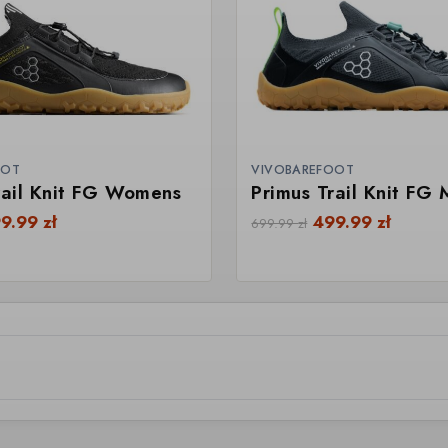
OOT
VIVOBAREFOOT
rail Knit FG Womens
Primus Trail Knit FG
99.99
zł
499.99
zł
699.99
zł