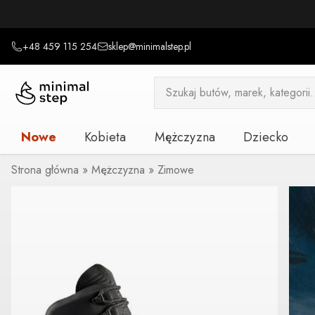
+48 459 115 254
sklep@minimalstep.pl
Wyszukiwarka
produktów
Nowe
Kobieta
Mężczyzna
Dziecko
Strona główna
»
Mężczyzna
»
Zimowe