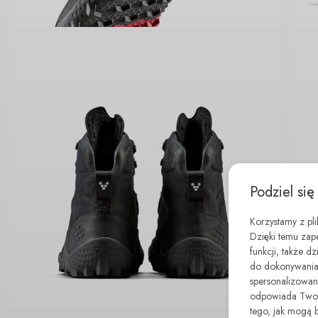
Podziel się
Korzystamy z pl
Dzięki temu zap
funkcji, także d
do dokonywania 
spersonalizowane
odpowiada Twoim
tego, jak mogą 