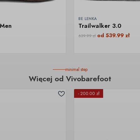
BE LENKA
I Men
Trailwalker 3.0
od
539.99
zł
639.99
zł
minimal step
Więcej od Vivobarefoot
- 200.00 zł