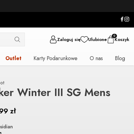
0
Zaloguj się
Ulubione
Koszyk
Outlet
Karty Podarunkowe
O nas
Blog
ot
ker Winter III SG Mens
.99
zł
sidian