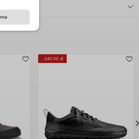
enia
- 240.00 zł