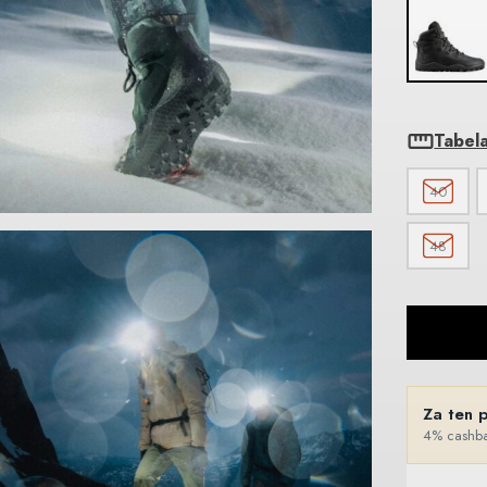
Tabel
40
48
Za ten 
4% cashba