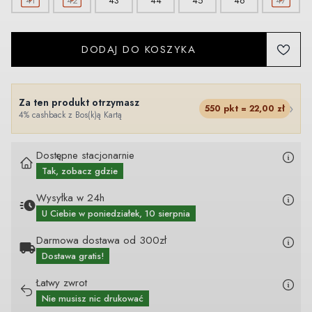
41
42
43
44
45
46
47
DODAJ DO KOSZYKA
Za ten produkt otrzymasz
›
550
pkt =
22,00
zł
4% cashback z Bos(k)ą Kartą
Dostępne stacjonarnie
Tak, zobacz gdzie
Wysyłka w 24h
U Ciebie
w poniedziałek, 10 sierpnia
Darmowa dostawa od 300zł
Dostawa gratis!
Łatwy zwrot
Nie musisz nic drukować