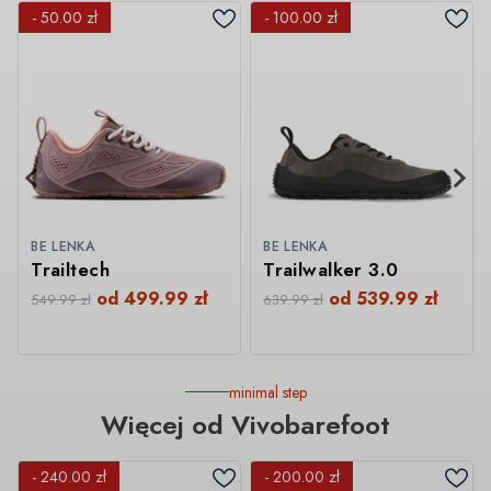
- 50.00 zł
- 100.00 zł
BE LENKA
BE LENKA
Trailtech
Trailwalker 3.0
od
499.99
zł
od
539.99
zł
549.99
zł
639.99
zł
minimal step
Więcej od Vivobarefoot
- 240.00 zł
- 200.00 zł