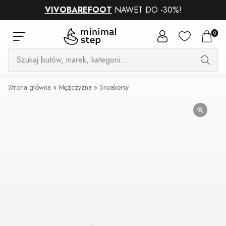
VIVOBAREFOOT
NAWET DO -30%!
0
Wyszukiwarka
produktów
Strona główna
»
Mężczyzna
»
Sneakersy