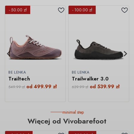
- 50.00 zł
- 100.00 zł
BE LENKA
BE LENKA
Trailtech
Trailwalker 3.0
od
499.99
zł
od
539.99
zł
549.99
zł
639.99
zł
minimal step
Więcej od Vivobarefoot