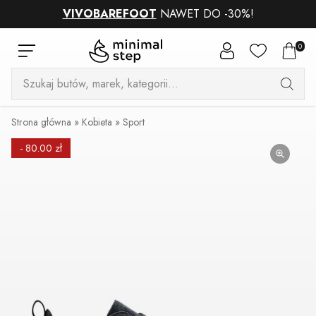
VIVOBAREFOOT
NAWET DO -30%!
0
Wyszukiwarka
produktów
Strona główna
»
Kobieta
»
Sport
- 80.00 zł