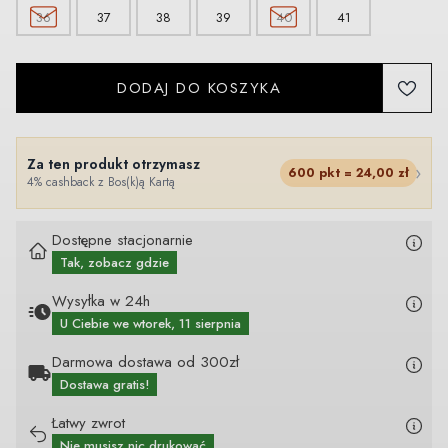
36
37
38
39
40
41
DODAJ DO KOSZYKA
Za ten produkt otrzymasz
›
600
pkt =
24,00
zł
4% cashback z Bos(k)ą Kartą
Dostępne stacjonarnie
Tak, zobacz gdzie
Wysyłka w 24h
U Ciebie
we wtorek, 11 sierpnia
Darmowa dostawa od 300zł
Dostawa gratis!
Łatwy zwrot
Nie musisz nic drukować