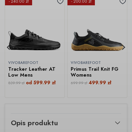
- 240.00 zł
- 200.00 zł
VIVOBAREFOOT
VIVOBAREFOOT
Tracker Leather AT
Primus Trail Knit FG
Low Mens
Womens
od
599.99
zł
499.99
zł
839.99
zł
699.99
zł
Opis produktu