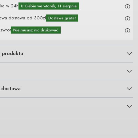
łka w 24h
U Ciebie
we wtorek, 11 sierpnia
owa dostawa od 300zł
Dostawa gratis!
 zwrot
Nie musisz nic drukować
y produktu
i dostawa