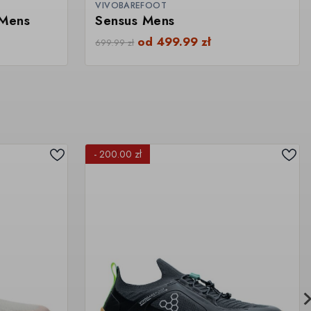
VIVOBAREFOOT
 Mens
Sensus Mens
od
499.99
zł
699.99
zł
- 200.00 zł