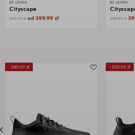
BE LENKA
BE LENKA
Cityscape
Citysca
od
399.99
zł
39
549.99
zł
549.99
zł
- 240.00 zł
- 200.00 zł