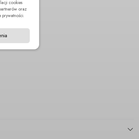
lacji cookies
partnerów oraz
 prywatności.
enia