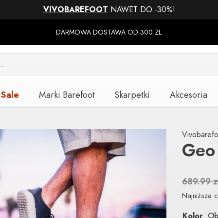
VIVOBAREFOOT
NAWET DO -30%!
DARMOWA DOSTAWA OD 300 ZŁ
Sale
Marki Barefoot
Skarpetki
Akcesoria
Vivobarefo
Geo
689.99
z
Najniższa c
Kolor
Ob