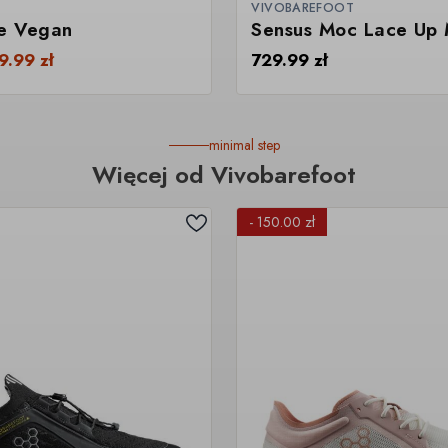
VIVOBAREFOOT
pe Vegan
Sensus Moc Lace Up
9.99
zł
729.99
zł
minimal step
Więcej od Vivobarefoot
- 150.00 zł