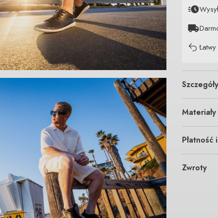
Wysy
Darm
Łatwy
Szczegół
Materiały
Płatność 
Zwroty