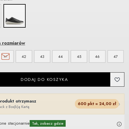
a rozmiarów
41
42
43
44
45
46
47
DODAJ DO KOSZYKA
produkt otrzymasz
›
600
pkt =
24,00
zł
ck z Bos(k)ą Kartą
pne stacjonarnie
Tak, zobacz gdzie