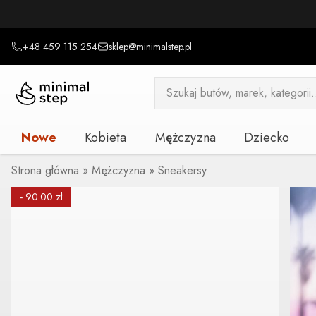
+48 459 115 254
sklep@minimalstep.pl
Wyszukiwarka
produktów
Nowe
Kobieta
Mężczyzna
Dziecko
Strona główna
»
Mężczyzna
»
Sneakersy
- 90.00 zł