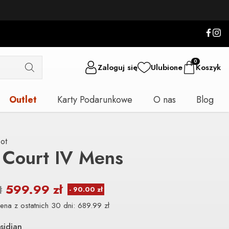
0
Zaloguj się
Ulubione
Koszyk
Outlet
Karty Podarunkowe
O nas
Blog
ot
 Court IV Mens
599.99
zł
ł
ena z ostatnich 30 dni:
689.99
zł
sidian