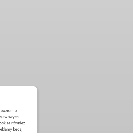
 poziomie.
odstawowych
cookies również
reklamy będą