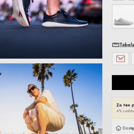
Tabel
40
Za ten 
4% cashba
Dostę