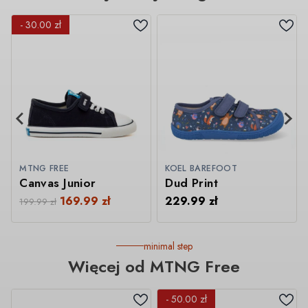
- 30.00 zł
MTNG FREE
KOEL BAREFOOT
Canvas Junior
Dud Print
169.99
zł
229.99
zł
199.99
zł
minimal step
Więcej od MTNG Free
- 50.00 zł