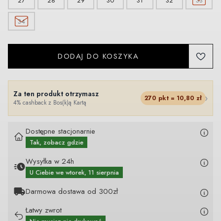
27
28
29
30
31
32
33
34
DODAJ DO KOSZYKA
Za ten produkt otrzymasz
›
270
pkt =
10,80
zł
4% cashback z Bos(k)ą Kartą
Dostępne stacjonarnie
Tak, zobacz gdzie
Wysyłka w 24h
U Ciebie
we wtorek, 11 sierpnia
Darmowa dostawa od 300zł
Łatwy zwrot