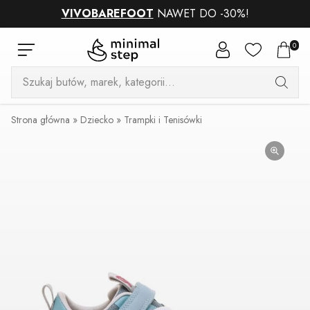
VIVOBAREFOOT
NAWET DO -30%!
0
Wyszukiwarka
produktów
Strona główna
»
Dziecko
»
Trampki i Tenisówki