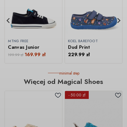
MTNG FREE
KOEL BAREFOOT
Canvas Junior
Dud Print
169.99
zł
229.99
zł
199.99
zł
minimal step
Więcej od Magical Shoes
- 50.00 zł