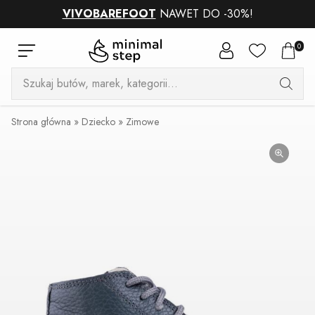
VIVOBAREFOOT
NAWET DO -30%!
0
Wyszukiwarka
produktów
Strona główna
»
Dziecko
»
Zimowe