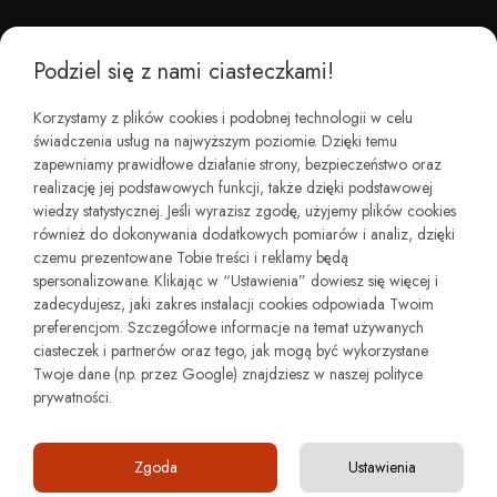
Podziel się z nami ciasteczkami!
CZEMU BAREFOOT?
Korzystamy z plików cookies i podobnej technologii w celu
świadczenia usług na najwyższym poziomie. Dzięki temu
KIM JESTEŚMY?
zapewniamy prawidłowe działanie strony, bezpieczeństwo oraz
realizację jej podstawowych funkcji, także dzięki podstawowej
wiedzy statystycznej. Jeśli wyrazisz zgodę, użyjemy plików cookies
REGULAMINY I ZWROTY
również do dokonywania dodatkowych pomiarów i analiz, dzięki
czemu prezentowane Tobie treści i reklamy będą
spersonalizowane. Klikając w “Ustawienia” dowiesz się więcej i
zadecydujesz, jaki zakres instalacji cookies odpowiada Twoim
preferencjom. Szczegółowe informacje na temat używanych
ciasteczek i partnerów oraz tego, jak mogą być wykorzystane
Twoje dane (np. przez Google) znajdziesz w naszej polityce
prywatności.
Copyright © minimalstep.pl
Zgoda
Ustawienia