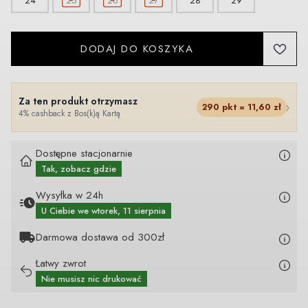
24
25
26
27
28
29
DODAJ DO KOSZYKA
Za ten produkt otrzymasz
›
290
pkt =
11,60
zł
4% cashback z Bos(k)ą Kartą
Dostępne stacjonarnie
Tak, zobacz gdzie
Wysyłka w 24h
U Ciebie
we wtorek, 11 sierpnia
Darmowa dostawa od 300zł
Łatwy zwrot
Nie musisz nic drukować