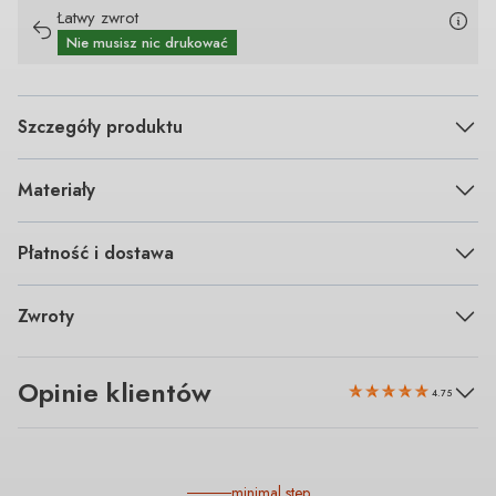
Łatwy zwrot
Nie musisz nic drukować
Szczegóły produktu
Materiały
Płatność i dostawa
Zwroty
Opinie klientów
4.75
minimal step