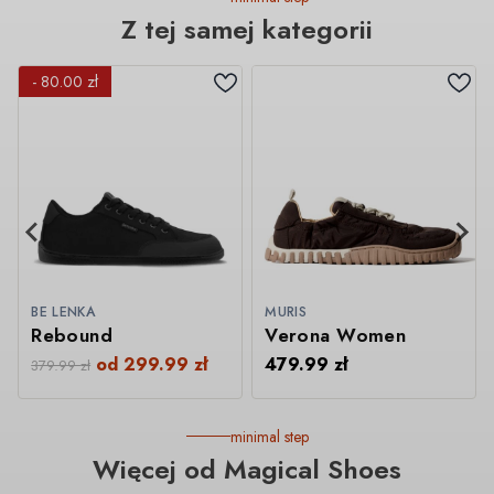
Z tej samej kategorii
- 80.00 zł
BE LENKA
MURIS
Rebound
Verona Women
od
299.99
zł
479.99
zł
379.99
zł
minimal step
Więcej od Magical Shoes