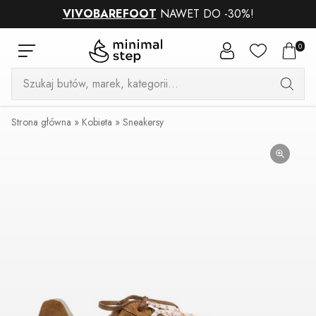
VIVOBAREFOOT
NAWET DO -30%!
0
Wyszukiwarka
produktów
Strona główna
»
Kobieta
»
Sneakersy