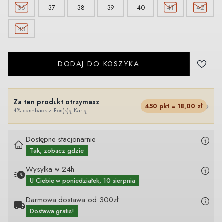
36
37
38
39
40
41
42
43
DODAJ DO KOSZYKA
Za ten produkt otrzymasz
›
450
pkt =
18,00
zł
4% cashback z Bos(k)ą Kartą
Dostępne stacjonarnie
Tak, zobacz gdzie
Wysyłka w 24h
U Ciebie
w poniedziałek, 10 sierpnia
Darmowa dostawa od 300zł
Dostawa gratis!