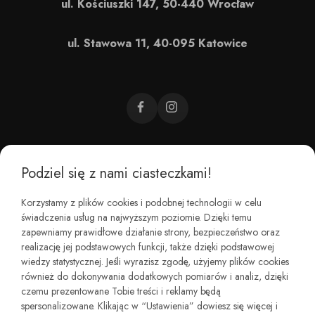
ul. Kościuszki 147, 50-440 Wrocław
ul. Stawowa 11, 40-095 Katowice
Podziel się z nami ciasteczkami!
CZEMU BAREFOOT?
Korzystamy z plików cookies i podobnej technologii w celu
świadczenia usług na najwyższym poziomie. Dzięki temu
KIM JESTEŚMY?
zapewniamy prawidłowe działanie strony, bezpieczeństwo oraz
realizację jej podstawowych funkcji, także dzięki podstawowej
wiedzy statystycznej. Jeśli wyrazisz zgodę, użyjemy plików cookies
REGULAMINY I ZWROTY
również do dokonywania dodatkowych pomiarów i analiz, dzięki
czemu prezentowane Tobie treści i reklamy będą
spersonalizowane. Klikając w “Ustawienia” dowiesz się więcej i