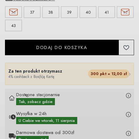
36
37
38
39
40
41
42
43
DODAJ DO KOSZYKA
Za ten produkt otrzymasz
›
300
pkt =
12,00
zł
4% cashback z Bos(k)ą Kartą
Dostępne stacjonarnie
Tak, zobacz gdzie
Wysyłka w 24h
U Ciebie
we wtorek, 11 sierpnia
Darmowa dostawa od 300zł