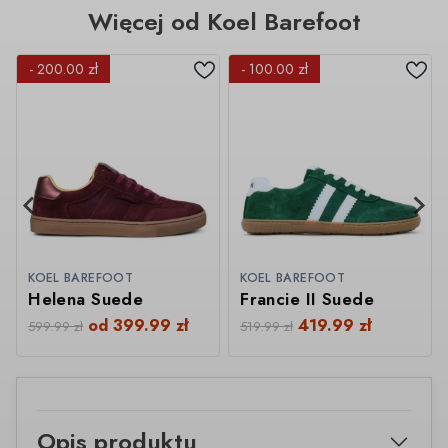
Więcej od Koel Barefoot
- 200.00 zł
- 100.00 zł
KOEL BAREFOOT
KOEL BAREFOOT
Helena Suede
Francie II Suede
od
399.99
zł
419.99
zł
599.99
zł
519.99
zł
Opis produktu