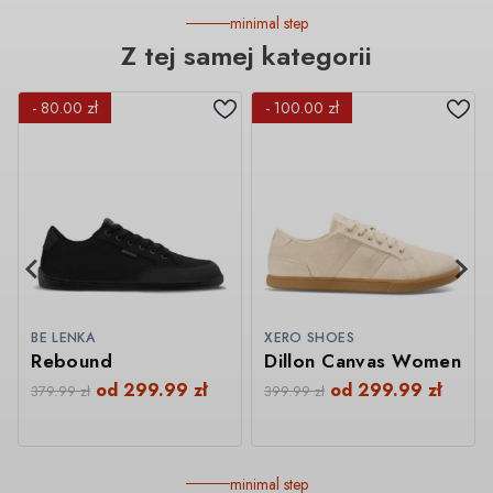
minimal step
Z tej samej kategorii
- 80.00 zł
- 100.00 zł
BE LENKA
XERO SHOES
Rebound
Dillon Canvas Women
od
299.99
zł
od
299.99
zł
379.99
zł
399.99
zł
minimal step