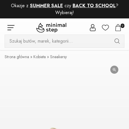
Okazje z
SUMMER SALE
czy
BACK TO SCHOOL
?
Wybieraj!
0
Wyszukiwarka
produktów
Strona główna
»
Kobieta
»
Sneakersy