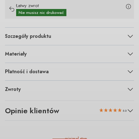
Łatwy zwrot
Nie musisz nic drukować
Szczegóły produktu
Materiały
Płatność i dostawa
Zwroty
Opinie klientów
5.0
minimal step