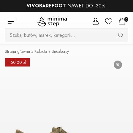
VIVOBAREFOOT
NAWET DO -30%!
0
Wyszukiwarka
produktów
Strona główna
»
Kobieta
»
Sneakersy
- 50.00 zł