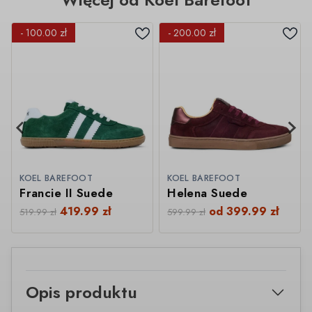
- 100.00 zł
- 200.00 zł
KOEL BAREFOOT
KOEL BAREFOOT
Francie II Suede
Helena Suede
419.99
zł
od
399.99
zł
519.99
zł
599.99
zł
Opis produktu