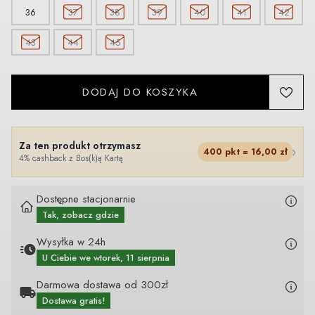
36
37
38
39
40
41
42
43
44
45
DODAJ DO KOSZYKA
Za ten produkt otrzymasz
›
400
pkt =
16,00
zł
4% cashback z Bos(k)ą Kartą
Dostępne stacjonarnie
Tak, zobacz gdzie
Wysyłka w 24h
U Ciebie
we wtorek, 11 sierpnia
Darmowa dostawa od 300zł
Dostawa gratis!