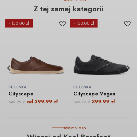
Z tej samej kategorii
- 150.00 zł
- 150.00 zł
BE LENKA
BE LENKA
Cityscape
Cityscape Vegan
od
399.99
zł
399.99
zł
549.99
zł
549.99
zł
minimal step
Więcej od Koel Barefoot