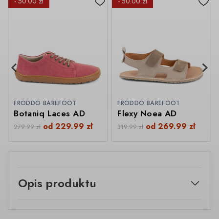
- 50.00 zł
- 50.00 zł
FRODDO BAREFOOT
FRODDO BAREFOOT
Botaniq Laces AD
Flexy Noea AD
od
229.99
zł
od
269.99
zł
279.99
zł
319.99
zł
Opis produktu