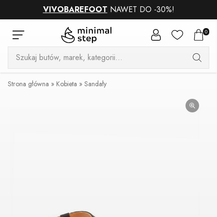
VIVOBAREFOOT
NAWET DO -30%!
0
Wyszukiwarka
produktów
Strona główna
»
Kobieta
»
Sandały