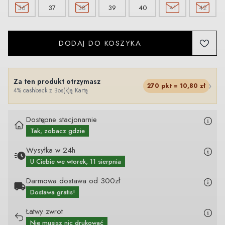
36
37
38
39
40
41
42
DODAJ DO KOSZYKA
Za ten produkt otrzymasz
›
270
pkt =
10,80
zł
4% cashback z Bos(k)ą Kartą
Dostępne stacjonarnie
Tak, zobacz gdzie
Wysyłka w 24h
U Ciebie
we wtorek, 11 sierpnia
Darmowa dostawa od 300zł
Dostawa gratis!
Łatwy zwrot
Nie musisz nic drukować