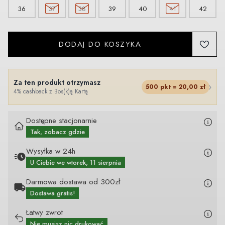
36
37
38
39
40
41
42
DODAJ DO KOSZYKA
Za ten produkt otrzymasz
›
500
pkt =
20,00
zł
4% cashback z Bos(k)ą Kartą
Dostępne stacjonarnie
Tak, zobacz gdzie
Wysyłka w 24h
U Ciebie
we wtorek, 11 sierpnia
Darmowa dostawa od 300zł
Dostawa gratis!
Łatwy zwrot
Nie musisz nic drukować