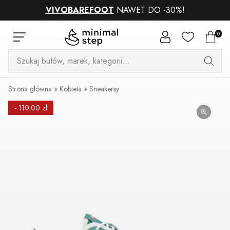
VIVOBAREFOOT
NAWET DO -30%!
0
Wyszukiwarka
produktów
Strona główna
»
Kobieta
»
Sneakersy
- 110.00 zł