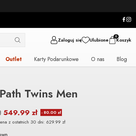
0
Zaloguj się
Ulubione
Koszyk
Outlet
Karty Podarunkowe
O nas
Blog
Path Twins Men
549.99
zł
ł
ena z ostatnich 30 dni:
629.99
zł
own