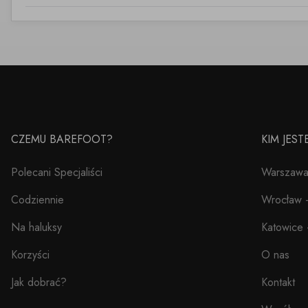
CZEMU BAREFOOT?
KIM JES
Polecani Specjaliści
Warszawa 
Codziennie
Wrocław –
Na haluksy
Katowice 
Korzyści
O nas
Jak dobrać?
Kontakt