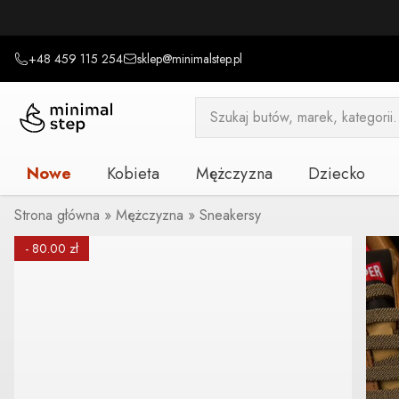
+48 459 115 254
sklep@minimalstep.pl
Wyszukiwarka
produktów
Nowe
Kobieta
Mężczyzna
Dziecko
Strona główna
»
Mężczyzna
»
Sneakersy
- 80.00 zł