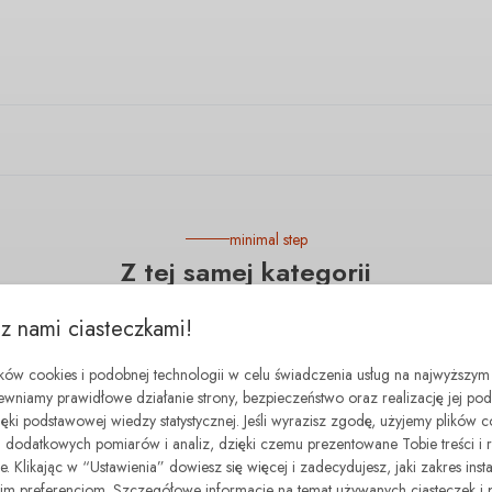
minimal step
Z tej samej kategorii
 z nami ciasteczkami!
- 40.00 zł
ików cookies i podobnej technologii w celu świadczenia usług na najwyższym
ewniamy prawidłowe działanie strony, bezpieczeństwo oraz realizację jej p
zięki podstawowej wiedzy statystycznej. Jeśli wyrazisz zgodę, użyjemy plików 
dodatkowych pomiarów i analiz, dzięki czemu prezentowane Tobie treści i 
. Klikając w “Ustawienia” dowiesz się więcej i zadecydujesz, jaki zakres insta
 preferencjom. Szczegółowe informacje na temat używanych ciasteczek i 