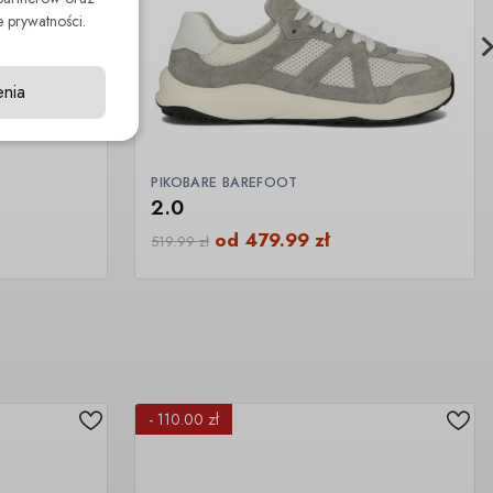
 prywatności.
enia
PIKOBARE BAREFOOT
2.0
od
479.99
zł
519.99
zł
- 110.00 zł