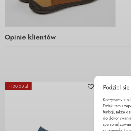
Opinie klientów
Podziel się
- 100.00 zł
- 50.00 zł
Korzystamy z pl
Dzięki temu zap
funkcji, także d
do dokonywania 
spersonalizowane
odpowiada Twoim