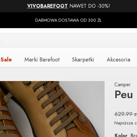
VIVOBAREFOOT
NAWET DO -30%!
DARMOWA DOSTAWA OD 300 ZŁ
Sale
Marki Barefoot
Skarpetki
Akcesoria
Camper
Peu 
629.99
z
Najniższa c
Kolor
Br