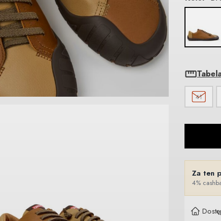
Tabel
41
Za ten 
4% cashba
Dostę