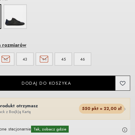
a rozmiarów
42
43
44
45
46
DODAJ DO KOSZYKA
produkt otrzymasz
›
550
pkt =
22,00
zł
ck z Bos(k)ą Kartą
pne stacjonarnie
Tak, zobacz gdzie