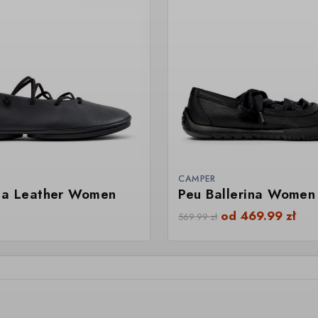
CAMPER
na Leather Women
Peu Ballerina Women
od
469.99
zł
569.99
zł