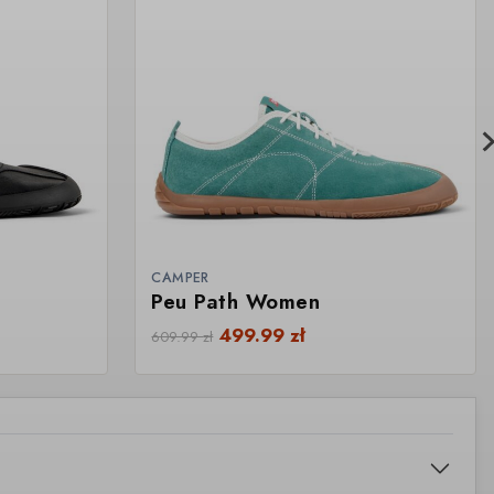
CAMPER
Peu Path Women
499.99
zł
609.99
zł