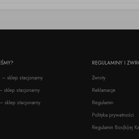
TEŚMY?
REGULAMINY I ZWR
– sklep stacjonarny
Zwroty
 sklep stacjonarny
Reklamacje
– sklep stacjonarny
Regulamin
Polityka prywatności
Regulamin Bos(ki)ej Ka