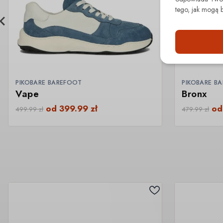
tego, jak mogą 
PIKOBARE BAREFOOT
PIKOBARE B
Vape
Bronx
od
399.99
zł
o
499.99
zł
479.99
zł