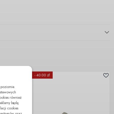
- 40.00 zł
 poziomie.
odstawowych
cookies również
reklamy będą
lacji cookies
partnerów oraz