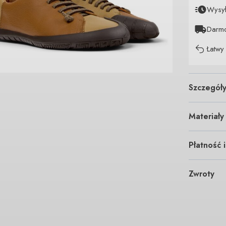
Wysy
Darm
Łatwy
Szczegół
Materiały
Płatność 
Zwroty