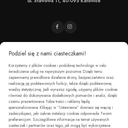
ul. Stawowa 11, 40-095 Katowice
Podziel się z nami ciasteczkami!
CZEMU BAREFOOT?
Korzystamy z plików cookies i podobnej technologii w celu
świadczenia usług na najwyższym poziomie. Dzięki temu
KIM JESTEŚMY?
zapewniamy prawidłowe działanie strony, bezpieczeństwo oraz
realizację jej podstawowych funkcji, także dzięki podstawowej
wiedzy statystycznej. Jeśli wyrazisz zgodę, użyjemy plików cookies
REGULAMINY I ZWROTY
również do dokonywania dodatkowych pomiarów i analiz, dzięki
czemu prezentowane Tobie treści i reklamy będą
spersonalizowane. Klikając w “Ustawienia” dowiesz się więcej i
zadecydujesz, jaki zakres instalacji cookies odpowiada Twoim
preferencjom. Szczegółowe informacje na temat używanych
ciasteczek i partnerów oraz tego, jak mogą być wykorzystane