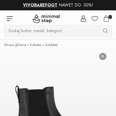
VIVOBAREFOOT
NAWET DO -30%!
0
Wyszukiwarka
produktów
Strona główna
»
Kobieta
»
Sztyblety