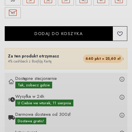
36
37
38
39
40
41
42
43
DODAJ DO KOSZYKA
Za ten produkt otrzymasz
›
640
pkt =
25,60
zł
4% cashback z Bos(k)ą Kartą
Dostępne stacjonarnie
Tak, zobacz gdzie
Wysyłka w 24h
U Ciebie
we wtorek, 11 sierpnia
Darmowa dostawa od 300zł
Dostawa gratis!