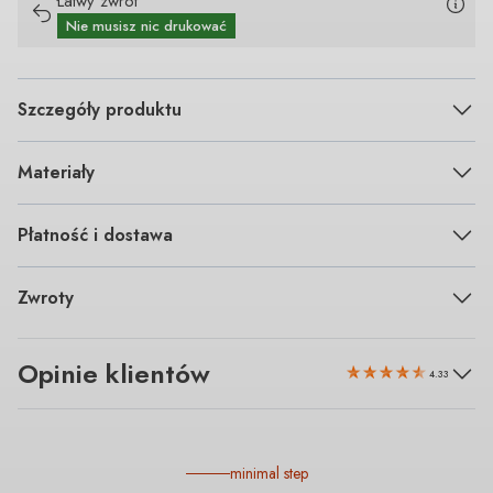
Łatwy zwrot
Nie musisz nic drukować
Szczegóły produktu
Materiały
Płatność i dostawa
Zwroty
Opinie klientów
4.33
minimal step